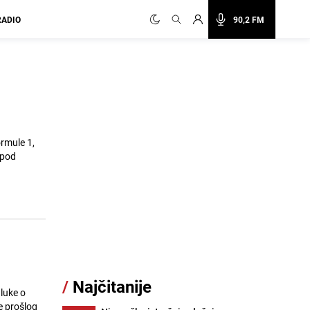
RADIO
90,2 FM
rmule 1,
 pod
/
Najčitanije
dluke o
e prošlog