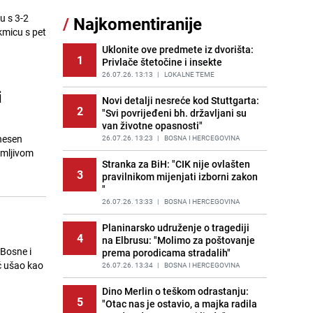
u s 3-2
/
Najkomentiranije
Lažne novčanice preplavljuju
kmicu s pet
11
tržište: Ove eure najčešće
pokušavaju podvaliti
Uklonite ove predmete iz dvorišta:
1
Privlače štetočine i insekte
PRIJE OKO 21H
|
SVIJET
26.07.26. 13:13
|
LOKALNE TEME
Recept za brze uštipke: Ne upijaju
i
12
ulje i gotovi su za 30 minuta
Novi detalji nesreće kod Stuttgarta:
2
"Svi povrijeđeni bh. državljani su
PRIJE 1 DAN
|
RECEPTI
van životne opasnosti"
onesen
Imate tikvice i piletinu? Napravite
26.07.26. 13:23
|
BOSNA I HERCEGOVINA
13
ovaj brzi ručak iz jedne tave
imljivom
Stranka za BiH: "CIK nije ovlašten
PRIJE OKO 23H
|
RECEPTI
3
pravilnikom mijenjati izborni zakon
"
Jedan od najvećih gradova nije na
14
listi: Ovo su lokacije prvih Lidl
26.07.26. 13:33
|
BOSNA I HERCEGOVINA
prodavnica u BiH
Planinarsko udruženje o tragediji
PRIJE 1 DAN
|
BOSNA I HERCEGOVINA
4
na Elbrusu: "Molimo za poštovanje
 Bosne i
prema porodicama stradalih"
Užas u bh. susjedstvu, mladići
15
eč ušao kao
bludničili nad maloljetnicom i sve
26.07.26. 13:34
|
BOSNA I HERCEGOVINA
snimali: "Stari te gleda u lajvu"
Dino Merlin o teškom odrastanju:
PRIJE 2 DANA
|
REGIJA
5
"Otac nas je ostavio, a majka radila