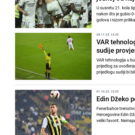
U susretu 21. kola š
nakon što je gubio 0
golova i nizom prilika
28.11.23. 13:20
VAR tehnologi
sudije provj
VAR tehnologija u bu
prijedlog za uvođen
prijedlogu sudiji bi 
01.10.23. 15:55
Edin Džeko po
Fenerbahce trenutno 
Hercegovine Edin Dže
veliki favorit. Nemaj