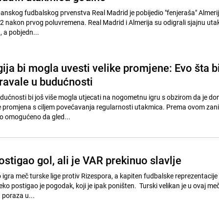
panskog fudbalskog prvenstva Real Madrid je pobijedio "fenjeraša" Almerij
-2 nakon prvog poluvremena. Real Madrid i Almerija su odigrali sjajnu uta
, a pobjedn...
ja bi mogla uvesti velike promjene: Evo šta b
eravale u budućnosti
dućnosti bi još više mogla utjecati na nogometnu igru s obzirom da je d
je promjena s ciljem povećavanja regularnosti utakmica. Prema ovom zan
bilo omogućeno da gled...
stigao gol, ali je VAR prekinuo slavlje
igra meč turske lige protiv Rizespora, a kapiten fudbalske reprezentacije
ko postigao je pogodak, koji je ipak poništen. Turski velikan je u ovaj m
u poraza u...