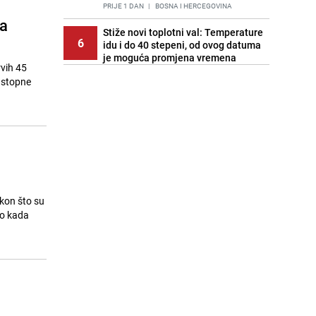
PRIJE 1 DAN
|
BOSNA I HERCEGOVINA
ća
Stiže novi toplotni val: Temperature
6
idu i do 40 stepeni, od ovog datuma
je moguća promjena vremena
rvih 45
PRIJE OKO 19H
|
BOSNA I HERCEGOVINA
astopne
Cijela regija čeka njegovu
7
progonozu: Poznati meteorolog
najavljuje veću promjenu vremena
PRIJE 1 DAN
|
REGIJA
Stručnjaci upozoravaju: Izrael ulaže
8
milione kako bi utjecao na
odgovore ChatGPT-a o Gazi
PRIJE 2 DANA
|
SVIJET
akon što su
io kada
Pratite uživo | Nevrijeme zahvatilo
9
Split, kiša ide prema BiH
PRIJE OKO 19H
|
REGIJA
Kako očistiti staklo od tuš-kabina:
10
Jednostavni savjeti za očuvanje
sjaja
PRIJE 2 DANA
|
ŽIVOT I STIL