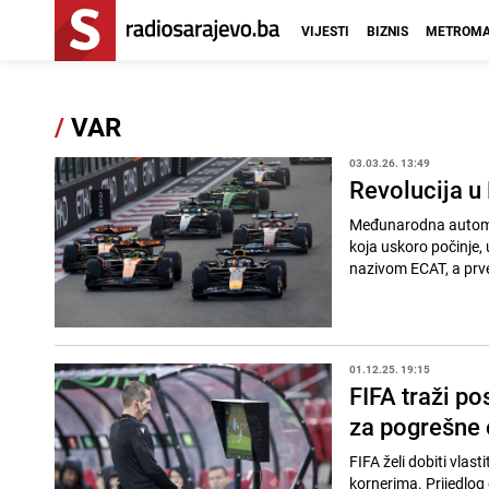
VIJESTI
BIZNIS
METROMA
/
VAR
03.03.26. 13:49
Revolucija u
Međunarodna automobi
koja uskoro počinje, 
nazivom ECAT, a prve
01.12.25. 19:15
FIFA traži po
za pogrešne 
FIFA želi dobiti vlas
kornerima. Prijedlog