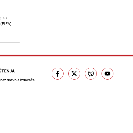
vrhu"
26.07.26. 14:40
|
BOSNA I HERCEGOVINA
g za
Mini-feljton | Akademik Muhamed
 (FIFA)
11
Filipović: Gdje se krije bosanski
duh? (IV)
26.07.26. 14:40
|
TEME
Otac koji je osvojio srca gledalaca:
12
Gurajući dječija kolica pretrčao
Tuzlansku noćnu peticu
26.07.26. 14:52
|
VIDEO
IŠTENJA
Kolektiv bolnice u Zenici se
13
oprostio od Melihe Čaušević:
 bez dozvole izdavača.
"Svakodnevno je pomjerala
granice"
26.07.26. 15:08
|
BOSNA I HERCEGOVINA
Članovi GSS-a Zenica u tišini čekaju
14
vijesti: "Ovo je tragedija, bili su
iskusni planinari"
26.07.26. 15:21
|
BOSNA I HERCEGOVINA