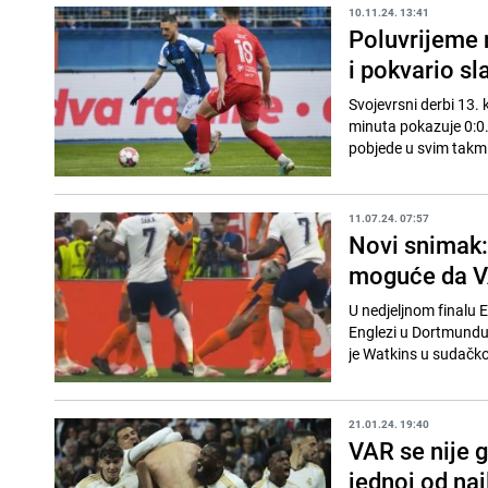
10.11.24. 13:41
Poluvrijeme 
i pokvario sl
Svojevrsni derbi 13. 
minuta pokazuje 0:0.
pobjede u svim takmi
11.07.24. 07:57
Novi snimak: 
moguće da VA
U nedjeljnom finalu 
Englezi u Dortmundu 
je Watkins u sudačko
21.01.24. 19:40
VAR se nije g
jednoj od na