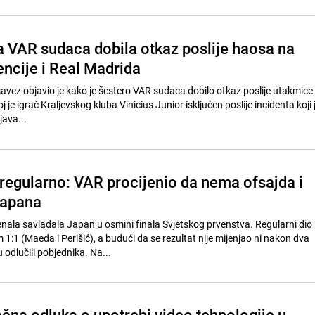
a VAR sudaca dobila otkaz poslije haosa na
encije i Real Madrida
vez objavio je kako je šestero VAR sudaca dobilo otkaz poslije utakmice V
j je igrač Kraljevskog kluba Vinicius Junior isključen poslije incidenta koji
java...
o regularno: VAR procijenio da nema ofsajda i
Japana
nala savladala Japan u osmini finala Svjetskog prvenstva. Regularni di
 1:1 (Maeda i Perišić), a budući da se rezultat nije mijenjao ni nakon dva
 odlučili pobjednika. Na...
čna odluka o upotrebi video tehnologije u