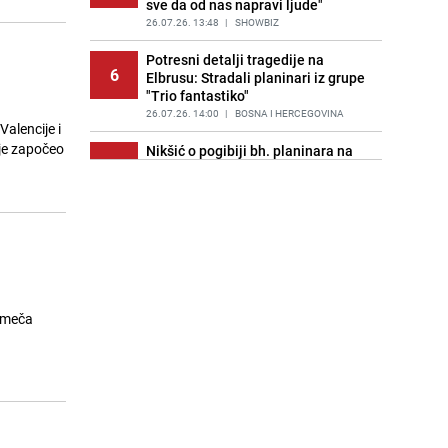
sve da od nas napravi ljude"
26.07.26. 13:48
|
SHOWBIZ
Potresni detalji tragedije na
6
Elbrusu: Stradali planinari iz grupe
"Trio fantastiko"
26.07.26. 14:00
|
BOSNA I HERCEGOVINA
alencije i
 je započeo
Nikšić o pogibiji bh. planinara na
7
Elbrusu: "Naša obaveza je da
pružimo pomoć"
26.07.26. 14:06
|
BOSNA I HERCEGOVINA
Formula 1 | Malezija će biti
8
domaćin Velike nagrade Bahreina
26.07.26. 14:25
|
AUTO-MOTO SPORT
Skiper iz Austrije pao s jedrilice u
o meča
9
more kod Splita i nestao: Objavljen
snimak
26.07.26. 14:25
|
REGIJA
Planinarsko društvo Poštar se
10
oprostilo od pet planinara:
"Sjećanje na njih ostaje na svakom