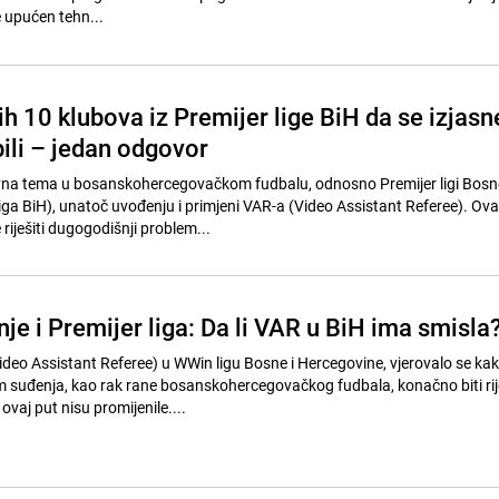
 upućen tehn...
ih 10 klubova iz Premijer lige BiH da se izjasn
ili – jedan odgovor
lavna tema u bosanskohercegovačkom fudbalu, odnosno Premijer ligi Bosne
ga BiH), unatoč uvođenju i primjeni VAR-a (Video Assistant Referee). Ova
 riješiti dugogodišnji problem...
je i Premijer liga: Da li VAR u BiH ima smisla
eo Assistant Referee) u WWin ligu Bosne i Hercegovine, vjerovalo se kak
 suđenja, kao rak rane bosanskohercegovačkog fudbala, konačno biti rij
ovaj put nisu promijenile....