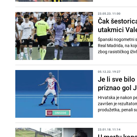
23.05.23. 11:00
Čak šestoric
utakmici Val
Španski nogometni sa
Real Madrida, na kojo
zbog rasističkog iživl
05.12.22. 19:27
Je li sve bil
priznao gol 
Hrvatska je nakon pe
završen je rezultatom
produžetka, penali su
23.01.18. 11:14
U martu kona