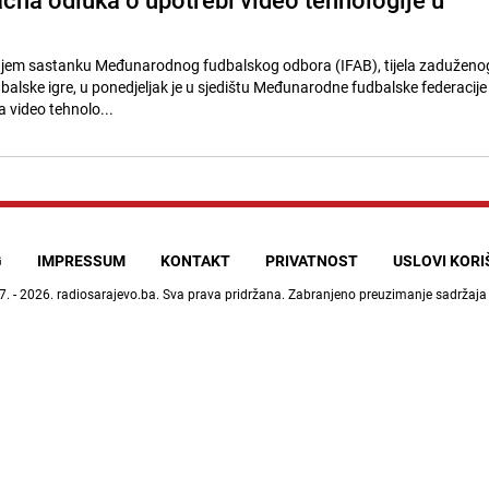
em sastanku Međunarodnog fudbalskog odbora (IFAB), tijela zaduženo
dbalske igre, u ponedjeljak je u sjedištu Međunarodne fudbalske federacije
 video tehnolo...
G
IMPRESSUM
KONTAKT
PRIVATNOST
USLOVI KOR
7. - 2026.
radiosarajevo.ba
. Sva prava pridržana. Zabranjeno preuzimanje sadržaja