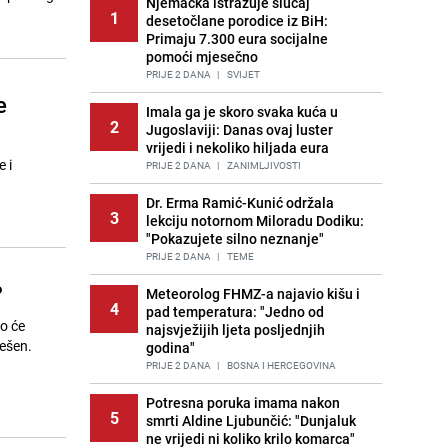
Njemačka istražuje slučaj
1
desetočlane porodice iz BiH:
Primaju 7.300 eura socijalne
pomoći mjesečno
PRIJE 2 DANA
|
SVIJET
e
Imala ga je skoro svaka kuća u
2
Jugoslaviji: Danas ovaj luster
vrijedi i nekoliko hiljada eura
 i
PRIJE 2 DANA
|
ZANIMLJIVOSTI
Dr. Erma Ramić-Kunić održala
3
lekciju notornom Miloradu Dodiku:
"Pokazujete silno neznanje"
PRIJE 2 DANA
|
TEME
?
Meteorolog FHMZ-a najavio kišu i
4
pad temperatura: "Jedno od
o će
najsvježijih ljeta posljednjih
ešen.
godina"
PRIJE 2 DANA
|
BOSNA I HERCEGOVINA
Potresna poruka imama nakon
5
smrti Aldine Ljubunčić: "Dunjaluk
ne vrijedi ni koliko krilo komarca"