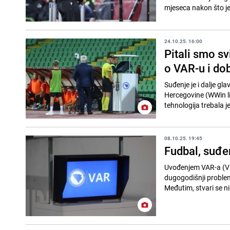
mjeseca nakon što je
24.10.25. 16:00
Pitali smo sv
o VAR-u i dob
Suđenje je i dalje g
Hercegovine (WWin li
tehnologija trebala je
08.10.25. 19:45
Fudbal, suđen
Uvođenjem VAR-a (Vid
dugogodišnji problem
Međutim, stvari se ni 