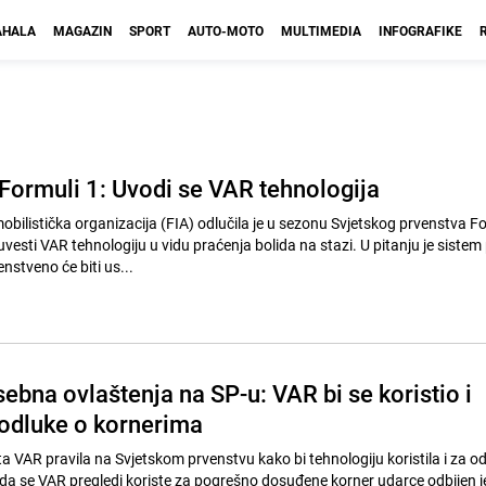
HALA
MAGAZIN
SPORT
AUTO-MOTO
MULTIMEDIA
INFOGRAFIKE
 Formuli 1: Uvodi se VAR tehnologija
listička organizacija (FIA) odlučila je u sezonu Svjetskog prvenstva Fo
uvesti VAR tehnologiju u vidu praćenja bolida na stazi. U pitanju je sistem
nstveno će biti us...
sebna ovlaštenja na SP-u: VAR bi se koristio i
odluke o kornerima
tita VAR pravila na Svjetskom prvenstvu kako bi tehnologiju koristila i za o
 da se VAR pregledi koriste za pogrešno dosuđene korner udarce odbijen j