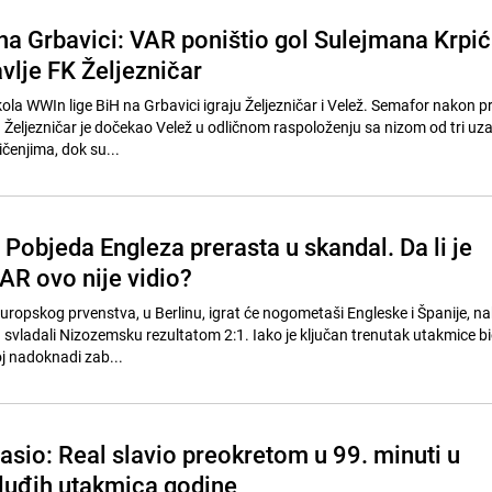
na Grbavici: VAR poništio gol Sulejmana Krpi
avlje FK Željezničar
kola WWIn lige BiH na Grbavici igraju Željezničar i Velež. Semafor nakon p
 Željezničar je dočekao Velež u odličnom raspoloženju sa nizom od tri uz
čenjima, dok su...
Pobjeda Engleza prerasta u skandal. Da li je
R ovo nije vidio?
Europskog prvenstva, u Berlinu, igrat će nogometaši Engleske i Španije, n
svladali Nizozemsku rezultatom 2:1. Iako je ključan trenutak utakmice b
j nadoknadi zab...
asio: Real slavio preokretom u 99. minuti u
jluđih utakmica godine