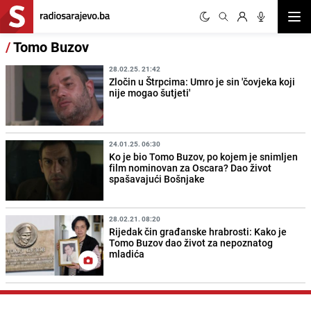
Otvor
/
Tomo Buzov
28.02.25. 21:42
Zločin u Štrpcima: Umro je sin 'čovjeka koji
nije mogao šutjeti'
24.01.25. 06:30
Ko je bio Tomo Buzov, po kojem je snimljen
film nominovan za Oscara? Dao život
spašavajući Bošnjake
28.02.21. 08:20
Rijedak čin građanske hrabrosti: Kako je
Tomo Buzov dao život za nepoznatog
mladića