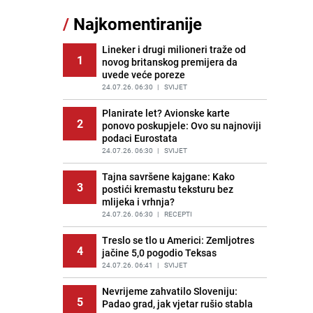
11
čokolade i kokosa bez pečenja,
/
Najkomentiranije
jednostavan desert bez imalo muke
PRIJE 2 DANA
|
RECEPTI
Lineker i drugi milioneri traže od
1
novog britanskog premijera da
Pojavili su vam se mravi u kući? Bez
12
uvede veće poreze
brige, ovo su najbolji načini da ih se
riješite
24.07.26. 06:30
|
SVIJET
PRIJE 2 DANA
|
ŽIVOT I STIL
Planirate let? Avionske karte
2
ponovo poskupjele: Ovo su najnoviji
Kako izgleda travnjak stadiona
13
podaci Eurostata
Koševo nakon tri koncerta Dine
Merlina
24.07.26. 06:30
|
SVIJET
PRIJE 2 DANA
|
FOTO
Tajna savršene kajgane: Kako
3
postići kremastu teksturu bez
Tajna savršenog makedonskog
14
mlijeka i vrhnja?
ajvara: Stari recept za kremast i
bogat okus
24.07.26. 06:30
|
RECEPTI
PRIJE 1 DAN
|
RECEPTI
Treslo se tlo u Americi: Zemljotres
4
jačine 5,0 pogodio Teksas
Ogromna potrošnja vode u dijelu
15
BiH: Inspektori krenuli u kontrole,
24.07.26. 06:41
|
SVIJET
slijede kazne
Nevrijeme zahvatilo Sloveniju:
PRIJE 2 DANA
|
BOSNA I HERCEGOVINA
5
Padao grad, jak vjetar rušio stabla