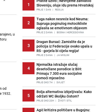
Pratite uživo | Nevrijeme zahvatilo
1
Sloveniju, oluje idu prema Hrvatskoj
PRIJE 1 DAN
|
REGIJA
Tuga nakon nesreće kod Neuma:
2
Supruga poginulog motocikliste
oglasila se emotivnom objavom
PRIJE 2 DANA
|
BOSNA I HERCEGOVINA
arajevo, u
ktoru
Dragan Bursać: Zamislite da je
3
policija iz Federacije ovako upala u
RS - gorjela bi cijela regija!
PRIJE 2 DANA
|
JA MISLIM
Njemačka istražuje slučaj
4
desetočlane porodice iz BiH:
Primaju 7.300 eura socijalne
pomoći mjesečno
PRIJE OKO 7H
|
SVIJET
an od
Bolja alternativa izbjeljivaču: Kako
je 1932.
5
održati WC školjku čistom?
PRIJE OKO 20H
|
ŽIVOT I STIL
Agić kritizira političare u Bugojnu: