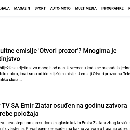
HALA
MAGAZIN
SPORT
AUTO-MOTO
MULTIMEDIA
INFOGRAFIKE
ultne emisije 'Otvori prozor'? Mnogima je
tinjstvo
ilježile su djetinjstva mnogih od nas. U vremenu kada se raspadala jedna
lo dobro, imali smo odlične dječije emisije. U emisiji Otvori prozor na Telev
liku sluša...
or TV SA Emir Zlatar osuđen na godinu zatvora
rebe položaja
evu prvostepenom presudom je oglasio krivim Emira Zlatara zbog krivično
 ili ovlaštenja. Prvostepeno je osuđen na kaznu zatvora u trajanju od jed