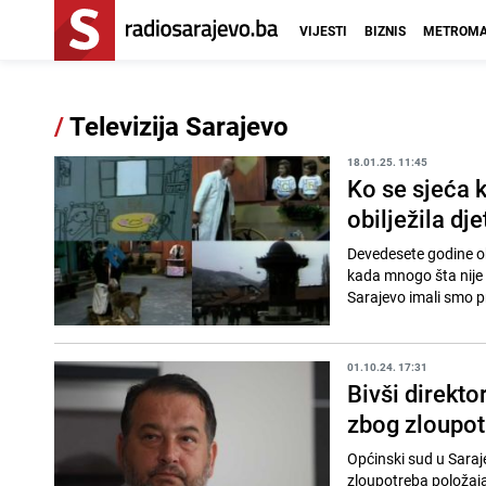
VIJESTI
BIZNIS
METROMA
/
Televizija Sarajevo
18.01.25. 11:45
Ko se sjeća k
obilježila dje
Devedesete godine ob
kada mnogo šta nije bi
Sarajevo imali smo pri
01.10.24. 17:31
Bivši direkt
zbog zloupot
Općinski sud u Saraj
zloupotreba položaja