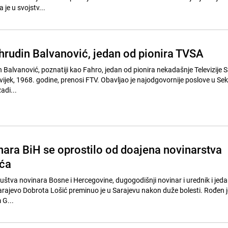
 je u svojstv...
rudin Balvanović, jedan od pionira TVSA
Balvanović, poznatiji kao Fahro, jedan od pionira nekadašnje Televizije S
i vijek, 1968. godine, prenosi FTV. Obavljao je najodgovornije poslove u Se
adi...
nara BiH se oprostilo od doajena novinarstva
ića
štva novinara Bosne i Hercegovine, dugogodišnji novinar i urednik i jed
Sarajevo Dobrota Lošić preminuo je u Sarajevu nakon duže bolesti. Rođen 
G...