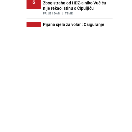
6
Zbog straha od HDZ-a niko Vučiću
nije rekao istinu o Čipuljiću
PRIJE 1 DAN
|
TEME
Pijana sjela za volan: Osiguranje
7
odbilo isplatu štete na vozilu koje je
slupala Anja Ljubojević
PRIJE 2 DANA
|
BOSNA I HERCEGOVINA
Znate li šta Dino Merlin pojede prije
8
izlaska na scenu? Njegov ritual
iznenadio mnoge
PRIJE 1 DAN
|
SHOWBIZ
Akcija na Dobrinji: Specijalci MUP-a
9
KS opkolili zgradu
PRIJE 2 DANA
|
LOKALNE TEME
Nastavak provokacija: MUP RS
10
oduzeo zastavu s ljiljanima i
sankcionisao vozača iz Bosanskog
Novog
PRIJE 1 DAN
|
BOSNA I HERCEGOVINA
Kao iz slastičarne: Rolada od