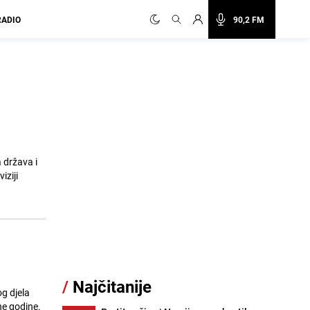
RADIO
90,2 FM
 država i
iziji
/
Najčitanije
g djela
ne godine.