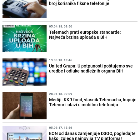
broj korisnika fiksne telefonije
05.04.18. 09:50
Telemach prati europske standarde:
Najveća brzina uploada u BiH
13.03.18. 18:46
United Grupa: U potpunosti poštujemo sve
uredbe i odluke nadležnih organa BiH
28.01.18. 09:09
Mediji: KKR fond, vlasnik Telemacha, kupuje
Telenor i ulazi u mobilnu telefoniju
05.09.17. 15:56
EON od danas zamjenjuje D3GO, pogledajte
kako izgleda najnovija TV platforma!