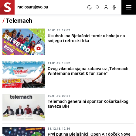
Otvor
/
Telemach
16.01.19. 12:07
U subotu na Bjelašnici turnir u hokeju na
snijegu i retro ski trka
11.01.19. 13:02
Ovog vikenda sjajna zabava uz „Telemach
Winterhana market & fun zone“
10.01.19. 09:21
Telemach generalni sponzor Košarkaškog
saveza BiH
31.12.18. 12:36
Prvi put na Bjelašnici: Open Air doček Nove