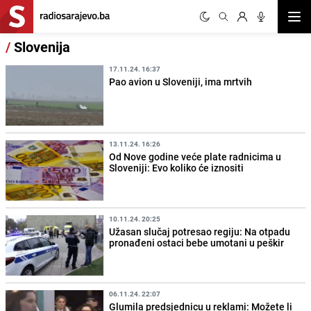
Otvor
/
Slovenija
17.11.24. 16:37
Pao avion u Sloveniji, ima mrtvih
13.11.24. 16:26
Od Nove godine veće plate radnicima u
Sloveniji: Evo koliko će iznositi
10.11.24. 20:25
Užasan slučaj potresao regiju: Na otpadu
pronađeni ostaci bebe umotani u peškir
06.11.24. 22:07
Glumila predsjednicu u reklami: Možete li