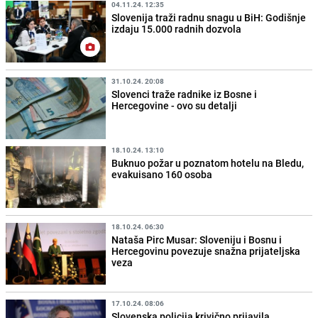
04.11.24. 12:35
Slovenija traži radnu snagu u BiH: Godišnje
izdaju 15.000 radnih dozvola
31.10.24. 20:08
Slovenci traže radnike iz Bosne i
Hercegovine - ovo su detalji
18.10.24. 13:10
Buknuo požar u poznatom hotelu na Bledu,
evakuisano 160 osoba
18.10.24. 06:30
Nataša Pirc Musar: Sloveniju i Bosnu i
Hercegovinu povezuje snažna prijateljska
veza
17.10.24. 08:06
Slovenska policija krivično prijavila