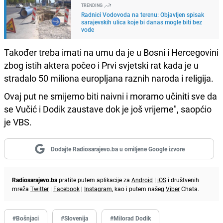
TRENDING
Radnici Vodovoda na terenu: Objavljen spisak
sarajevskih ulica koje bi danas mogle biti bez
vode
Također treba imati na umu da je u Bosni i Hercegovini
zbog istih aktera počeo i Prvi svjetski rat kada je u
stradalo 50 miliona europljana raznih naroda i religija.
Ovaj put ne smijemo biti naivni i moramo učiniti sve da
se Vučić i Dodik zaustave dok je još vrijeme", saopćio
je VBS.
Dodajte Radiosarajevo.ba u omiljene Google izvore
Radiosarajevo.ba
pratite putem aplikacije za
Android
|
iOS
i društvenih
mreža
Twitter
|
Facebook
|
Instagram
, kao i putem našeg
Viber
Chata.
#Bošnjaci
#Slovenija
#Milorad Dodik