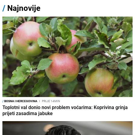
/
Najnovije
/
BOSNA I HERCEGOVINA
I
PRIJE 14MIN
Toplotni val donio novi problem voćarima: Koprivina grinja
prijeti zasadima jabuke