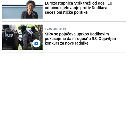
Eurozastupnica Strik traži od Kos i EU
odlučno djelovanje protiv Dodikove
secesionističke politike
10.03.25. 10:45
SIPA se pojačava uprkos Dodikovim
pokušajima da ih 'uguši' u RS: Objavljen
konkurs za nove radnike