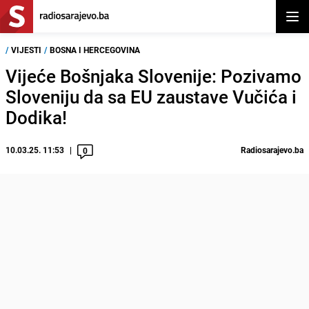
Otvor
/
VIJESTI
/
BOSNA I HERCEGOVINA
Vijeće Bošnjaka Slovenije: Pozivamo
Sloveniju da sa EU zaustave Vučića i
Dodika!
10.03.25. 11:53
Radiosarajevo.ba
0