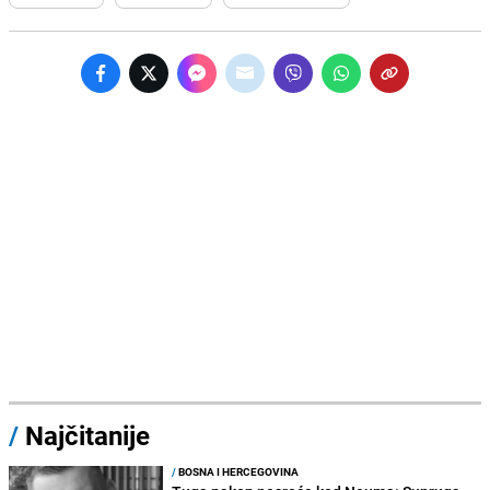
/
Najčitanije
/
BOSNA I HERCEGOVINA