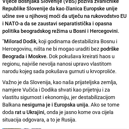
Vijeće Bošnjaka Slovenije (VBS) poziva zvaničnike
Republike Slovenije da kao članica Europske unije
učine sve u njihovoj moći da utječu na rukovodstvo EU
i NATO-a da se zaustavi separatistička i opasna
politika beogradskog režima u Bosni i Hercegovini.
"
Milorad Dodik,
koji godinama destabilizira Bosnu i
Hercegovinu, ništa ne bi mogao uraditi bez
podrške
Beograda i Moskve.
Dok pokušava kreirati haos u
regionu, najviše nevolja nanosi upravo vlastitom
narodu kojeg sada pokušava gurnuti u krvoproliće.
Važno je da Slovenija, kao naša prijateljska zemlja,
namjere Vučića i Dodika shvati kao prijetnju i za
vlastitu sigurnost i ekonomiju, jer destabilizacijom
Balkana
nesigurna je i Europska unija.
Ako se tome
doda
rat u Ukrajini,
onda je jasno kome ova cijela
situacija odgovara, a to je Rusija.