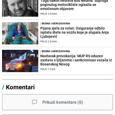
Tuga nakon nesreće kod Neuma: Supruga
poginulog motocikliste oglasila se
emotivnom objavom
PRIJE 2 DANA
/
BOSNA I HERCEGOVINA
Pijana sjela za volan: Osiguranje odbilo
isplatu štete na vozilu koje je slupala Anja
Ljubojević
PRIJE 2 DANA
/
BOSNA I HERCEGOVINA
Nastavak provokacija: MUP RS oduzeo
zastavu s ljiljanima i sankcionisao vozača iz
Bosanskog Novog
PRIJE 1 DAN
/
Komentari
Prikaži komentare
(
0
)