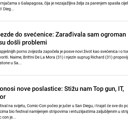
njačama s Galapagosa, čija je nezajažljiva želja za parenjem spasila cije
vrstu od izumiranja! // Dieg...
jezde do svećenice: Zarađivala sam ogroman
su došli problemi
pješnijih porno zvijezda započela je posve novi život kao svećenica i o t
oriti. Naime, Brittni De La Mora (31) i njezin suprug Richard (31) propovi
stone u Sa...
nosi nove poslastice: Stižu nam Top gun, IT,
tor
tival na svijetu, Comic-Con počeo je jučer u San Diegu, i trajat će sve do p
cima bio festival namijenjen stripovima i entuziijastima zaljubljenim u stri
 con je...