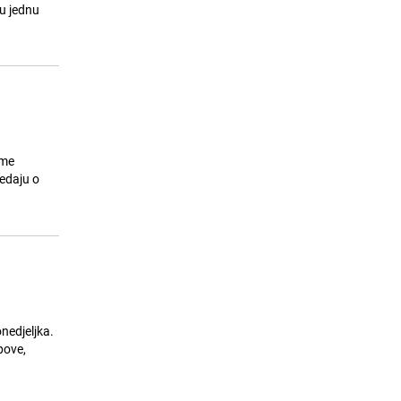
24.07.26. 07:05
|
SVIJET
lu jednu
ome
jedaju o
onedjeljka.
pove,