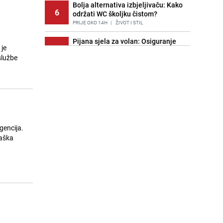
Bolja alternativa izbjeljivaču: Kako
6
održati WC školjku čistom?
PRIJE OKO 14H
|
ŽIVOT I STIL
Pijana sjela za volan: Osiguranje
 je
7
odbilo isplatu štete na vozilu koje je
službe
slupala Anja Ljubojević
PRIJE 2 DANA
|
BOSNA I HERCEGOVINA
Znate li šta Dino Merlin pojede prije
8
izlaska na scenu? Njegov ritual
iznenadio mnoge
PRIJE 1 DAN
|
SHOWBIZ
gencija.
Akcija na Dobrinji: Specijalci MUP-a
baška
9
KS opkolili zgradu
PRIJE 2 DANA
|
LOKALNE TEME
Šta se dešava u sarajevskom
10
naselju Vraca? Policija zaprimila
dojavu, izašli na teren
PRIJE 2 DANA
|
CRNA HRONIKA
Nastavak provokacija: MUP RS
11
oduzeo zastavu s ljiljanima i