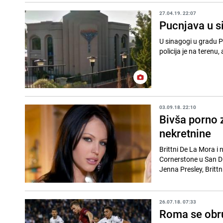
27.04.19. 22:07
Pucnjava u s
U sinagogi u gradu Po
03.09.18. 22:10
Bivša porno z
nekretnine
Brittni De La Mora i 
Cornerstone u San Diegu, no
Jenna Presley, Brittni
26.07.18. 07:33
Roma se obru