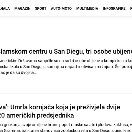
HALA
MAGAZIN
SPORT
AUTO-MOTO
MULTIMEDIA
INFOGRAFIKE
slamskom centru u San Diegu, tri osobe ubijen
 Američkim Državama saopćile su da su tri osobe ubijene u kompleksu u k
amska škola u San Diegu, u sumnji na napad motivisan mržnjom. Šef polici
ao je da su dvojica...
ova': Umrla kornjača koja je preživjela dvije
20 američkih predsjednika
ća grickanja svoje omiljene hrane poput rimske salate i plodova kaktusa, v
 Gramma, najstarija stanovnica zoološkog vrta u San Diegu, uginula je.