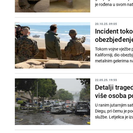
je rođena u svom nati
20.10.25. 09:05
Incident tok
obezbjeđenj
Tokom vojne vježbe 
Kaliforniji, dio obe
metalnim gelerima nako
22.05.25. 19:55
Detalji trage
više osoba p
U ranim jutarnjim sa
Diegu, pri čemu je pog
službe. Letjelica je i