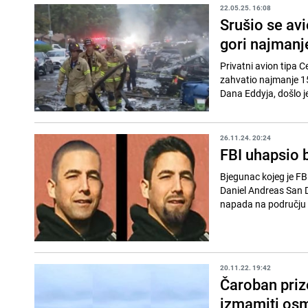
22.05.25. 16:08
Srušio se avi
gori najmanj
Privatni avion tipa C
zahvatio najmanje 15
Dana Eddyja, došlo je
26.11.24. 20:24
FBI uhapsio 
Bjegunac kojeg je FBI
Daniel Andreas San D
napada na području 
20.11.22. 19:42
Čaroban prizo
izmamiti osm