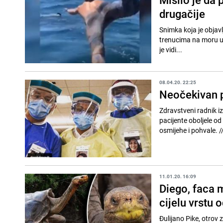
drugačije
Snimka koja je objavlj
trenucima na moru už
je vidi...
08.04.20. 22:25
Neočekivan po
Zdravstveni radnik i
pacijente oboljele o
osmijehe 
11.01.20. 16:09
Diego, faca 
cijelu vrstu 
Đulijano Pike, otrov 