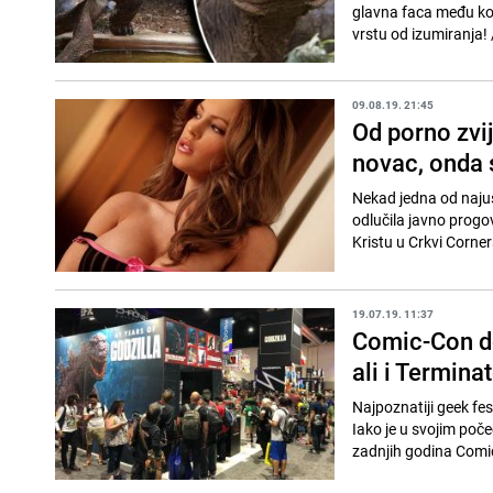
glavna faca među kor
09.08.19. 21:45
Od porno zvi
novac, onda 
Nekad jedna od najus
odlučila javno progov
Kristu u Crkvi Corner
19.07.19. 11:37
Comic-Con do
ali i Termina
Najpoznatiji geek fes
Iako je u svojim poče
zadnjih godina Comic