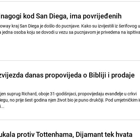
inagogi kod San Diega, ima povrijeđenih
way kraj San Diega je došlo do pucnjave. Kako su izvijestili iz šerifovog 
vijezda danas propovijeda o Bibliji i prodaje
njen suprug Richard, oboje 31-godišnjaci, propovijedaju evanđelje u crkvi
 prije šest godina njen život bio je puno drukčiji. Pod umjetničkim imenom
...
kala protiv Tottenhama, Dijamant tek hvata