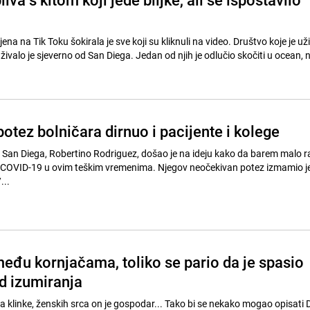
ena na Tik Toku šokirala je sve koji su kliknuli na video. Društvo koje je už
ivalo je sjeverno od San Diega. Jedan od njih je odlučio skočiti u ocean, 
tez bolničara dirnuo i pacijente i kolege
z San Diega, Robertino Rodriguez, došao je na ideju kako da barem malo r
d COVID-19 u ovim teškim vremenima. Njegov neočekivan potez izmamio je
i pohvale. //...
među kornjačama, toliko se pario da je spasio
od izumiranja
za klinke, ženskih srca on je gospodar... Tako bi se nekako mogao opisati 