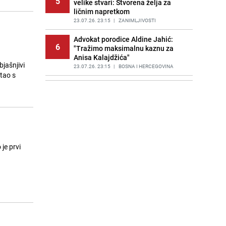
5
velike stvari: Stvorena želja za
ličnim napretkom
23.07.26. 23:15
|
ZANIMLJIVOSTI
Advokat porodice Aldine Jahić:
6
"Tražimo maksimalnu kaznu za
Anisa Kalajdžića"
jašnjivi
23.07.26. 23:15
|
BOSNA I HERCEGOVINA
štao s
Offermann pozvao vijećnike u
7
Sarajevu na otpor usvajanju
Kvadranta C: "Pokažite kičmu"
23.07.26. 23:15
|
BOSNA I HERCEGOVINA
Matematička mozgalica: Pronađite
8
tajanstveni broj koji uvijek daje isti
je prvi
rezultat
23.07.26. 23:20
|
ZANIMLJIVOSTI
"Odlazim, sa planete putujem...":
9
Plavi orkestar i pjesma dana
23.07.26. 23:25
|
AKTUELNO
Lineker i drugi milioneri traže od
10
novog britanskog premijera da