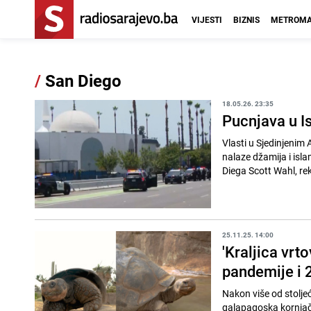
VIJESTI
BIZNIS
METROMA
/
San Diego
18.05.26. 23:35
Pucnjava u I
Vlasti u Sjedinjenim
nalaze džamija i isl
Diega Scott Wahl, rek
25.11.25. 14:00
'Kraljica vrt
pandemije i 
Nakon više od stolje
galapagoska kornjača