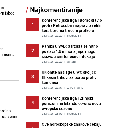
sankcionisao vozača iz Bosanskog
ima
/
Najkomentiranije
Novog
ornijskog
PRIJE 1 DAN
|
BOSNA I HERCEGOVINA
Konferencijska liga | Borac slavio
1
protiv Petrocuba i napravio veliki
Pojavili su vam se mravi u kući? Bez
12
korak prema trećem pretkolu
brige, ovo su najbolji načini da ih se
riješite
23.07.26. 22:20
|
NOGOMET
PRIJE 2 DANA
|
ŽIVOT I STIL
Panika u SAD: S tržišta se hitno
on.
2
povlači 1,6 miliona jaja, mogu
Kao iz slastičarne: Rolada od
13
izazvati smrtonosnu infekciju
čokolade i kokosa bez pečenja,
jednostavan desert bez imalo muke
23.07.26. 22:25
|
SVIJET
PRIJE 2 DANA
|
RECEPTI
Uklonite naslage u WC školjci:
3
Efikasni trikovi za borbu protiv
Kako izgleda travnjak stadiona
14
kamenca
Koševo nakon tri koncerta Dine
Merlina
23.07.26. 22:57
|
ŽIVOT I STIL
PRIJE 2 DANA
|
FOTO
Konferencijska liga | Zrinjski
4
porazom na Islandu otvorio novu
Tajna savršenog makedonskog
15
evropsku sezonu
ajvara: Stari recept za kremast i
 brojna
bogat okus
23.07.26. 23:05
|
NOGOMET
 društvenim
PRIJE 1 DAN
|
RECEPTI
Ove horoskopske znakove čekaju