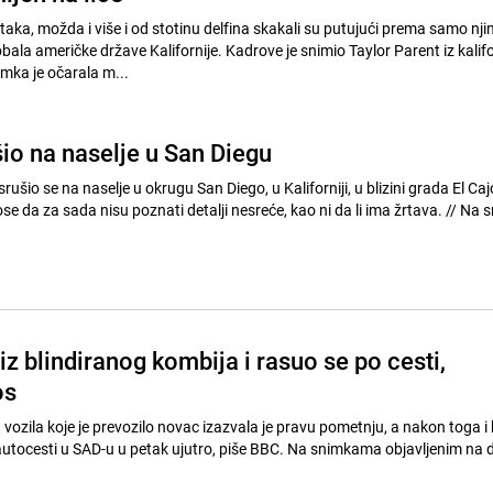
taka, možda i više i od stotinu delfina skakali su putujući prema samo nj
bala američke države Kalifornije. Kadrove je snimio Taylor Parent iz kalif
mka je očarala m...
io na naselje u San Diegu
rušio se na naselje u okrugu San Diego, u Kaliforniji, u blizini grada El Caj
a za sada nisu poznati detalji nesreće, kao ni da li ima žrtava. // Na snimcima
z blindiranog kombija i rasuo se po cesti,
os
vozila koje je prevozilo novac izazvala je pravu pometnju, a nakon toga i
autocesti u SAD-u u petak ujutro, piše BBC. Na snimkama objavljenim na