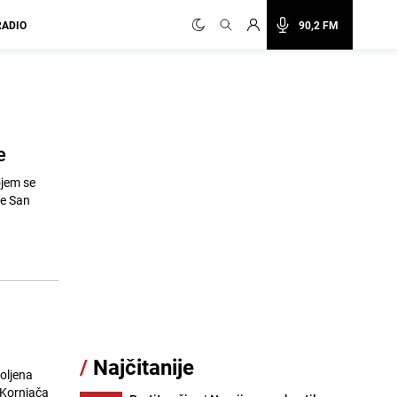
RADIO
90,2 FM
e
ojem se
je San
/
Najčitanije
oljena
 Kornjača