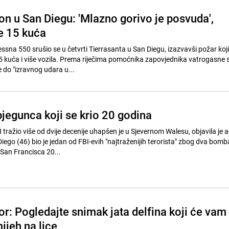
on u San Diegu: 'Mlazno gorivo je posvuda',
e 15 kuća
essna 550 srušio se u četvrti Tierrasanta u San Diegu, izazvavši požar koji
 kuća i više vozila. Prema riječima pomoćnika zapovjednika vatrogasne 
 do "izravnog udara u...
bjegunca koji se krio 20 godina
 tražio više od dvije decenije uhapšen je u Sjevernom Walesu, objavila je a
iego (46) bio je jedan od FBI-evih "najtraženijih terorista" zbog dva bom
San Francisca 20...
r: Pogledajte snimak jata delfina koji će vam
ijeh na lice