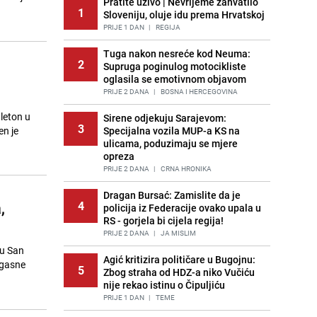
Pratite uživo | Nevrijeme zahvatilo
1
Sloveniju, oluje idu prema Hrvatskoj
PRIJE 1 DAN
|
REGIJA
Tuga nakon nesreće kod Neuma:
2
Supruga poginulog motocikliste
oglasila se emotivnom objavom
PRIJE 2 DANA
|
BOSNA I HERCEGOVINA
leton u
Sirene odjekuju Sarajevom:
3
en je
Specijalna vozila MUP-a KS na
ulicama, poduzimaju se mjere
opreza
PRIJE 2 DANA
|
CRNA HRONIKA
Dragan Bursać: Zamislite da je
,
4
policija iz Federacije ovako upala u
RS - gorjela bi cijela regija!
PRIJE 2 DANA
|
JA MISLIM
 u San
Agić kritizira političare u Bugojnu:
rogasne
5
Zbog straha od HDZ-a niko Vučiću
nije rekao istinu o Čipuljiću
PRIJE 1 DAN
|
TEME