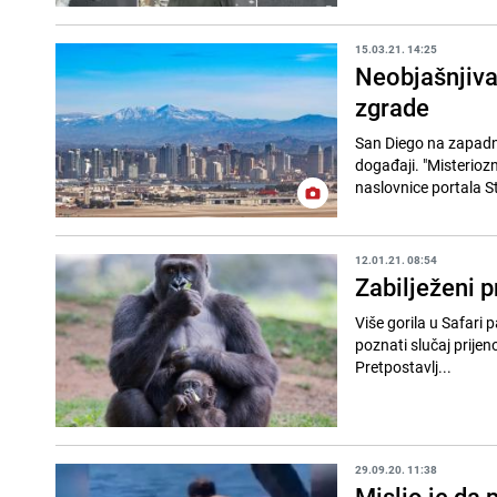
15.03.21. 14:25
Neobjašnjiva 
zgrade
San Diego na zapadno
događaji. "Misteriozn
naslovnice portala St
12.01.21. 08:54
Zabilježeni p
Više gorila u Safari 
poznati slučaj prijen
Pretpostavlj...
29.09.20. 11:38
Mislio je da p