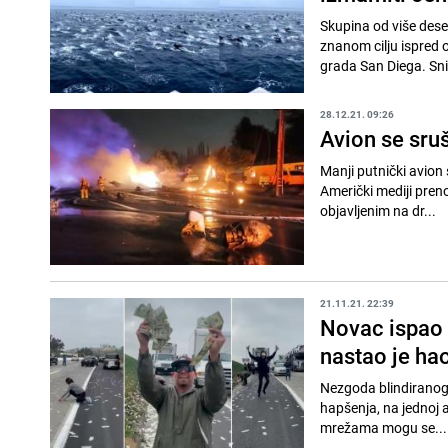
Skupina od više dese
znanom cilju ispred o
grada San Diega. Sni
28.12.21. 09:26
Avion se sruš
Manji putnički avion s
Američki mediji prenose d
objavljenim na dr...
21.11.21. 22:39
Novac ispao i
nastao je ha
Nezgoda blindiranog 
hapšenja, na jednoj 
mrežama mogu se...