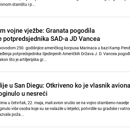
vnom staništu i p...
om vojne vježbe: Granata pogodila
e potpredsjednika SAD-a JD Vancea
povodom 250. godišnjice američkog korpusa Marinaca u bazi Kamp Pend
zbjeđenja potpredsjednika Sjedinjenih Američkih Država J. D. Vancea pogođ
n što je artiljerijska gr...
dije u San Diegu: Otkriveno ko je vlasnik aviona
oginulo u nesreći
tima u četvrtak, 22. maja, mali avion srušio se na vojno stambeno naselje
inulo više osoba koje su se nalazile u letjelici, potvrdile su gradske i vat
zazvala poža...