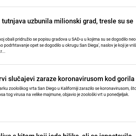
tutnjava uzbunila milionski grad, tresle su se
j obali pridružio se popisu gradova u SAD-u u kojima su se dogodilo neob
o podrhtavanje opet se dogodilo u okrugu San Diega', naslov je koji je vri
r...
rvi slučajevi zaraze koronavirusom kod gorila
parku zoološkog vrta San Diego u Kaliforniji zarazilo se koronavirusom, što 
osa tog virusa na velike majmune, objavio je zoološki vrt u ponedjeljak.
liva s kitom koji jede biljke, ali se ispostavilo