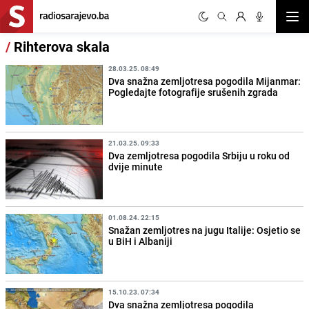
Otvor
/
Rihterova skala
28.03.25. 08:49
Dva snažna zemljotresa pogodila Mijanmar:
Pogledajte fotografije srušenih zgrada
21.03.25. 09:33
Dva zemljotresa pogodila Srbiju u roku od
dvije minute
01.08.24. 22:15
Snažan zemljotres na jugu Italije: Osjetio se
u BiH i Albaniji
15.10.23. 07:34
Dva snažna zemljotresa pogodila