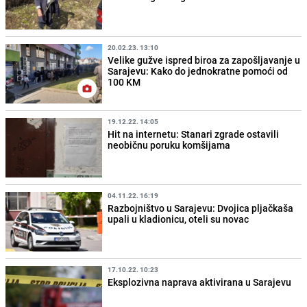
20.02.23. 13:10
Velike gužve ispred biroa za zapošljavanje u
Sarajevu: Kako do jednokratne pomoći od
100 KM
19.12.22. 14:05
Hit na internetu: Stanari zgrade ostavili
neobičnu poruku komšijama
04.11.22. 16:19
Razbojništvo u Sarajevu: Dvojica pljačkaša
upali u kladionicu, oteli su novac
17.10.22. 10:23
Eksplozivna naprava aktivirana u Sarajevu