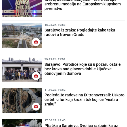
srebrenu medalju na Europskom klupskom
prvenstvu
15.03.24. 10:58
Sarajevo iz zraka: Pogledajte kako teku
radovi u Novom Gradu
25.11.23. 19:51
Sarajevo: Porodice koje su u požaru ostale
bez krova nad glavom dobile ključeve
obnovljenih domova
11.10.23. 19:52
Pogledajte radove na IX transverzali: Uskoro
će biti u funkciji kružni tok koji će "visiti u
zraku"
17.06.23. 19:40
Pljačka u Sarajevu: Dvojica razbojnika uz