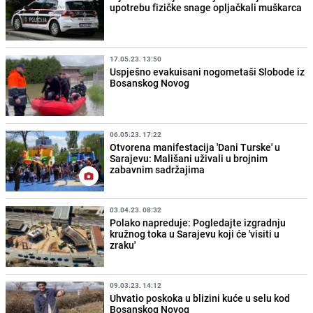
upotrebu fizičke snage opljačkali muškarca
17.05.23. 13:50
Uspješno evakuisani nogometaši Slobode iz
Bosanskog Novog
06.05.23. 17:22
Otvorena manifestacija 'Dani Turske' u
Sarajevu: Mališani uživali u brojnim
zabavnim sadržajima
03.04.23. 08:32
Polako napreduje: Pogledajte izgradnju
kružnog toka u Sarajevu koji će 'visiti u
zraku'
09.03.23. 14:12
Uhvatio poskoka u blizini kuće u selu kod
Bosanskog Novog