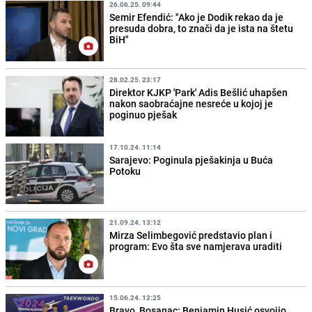
26.06.25. 09:44
Semir Efendić: "Ako je Dodik rekao da je
presuda dobra, to znači da je ista na štetu
BiH"
28.02.25. 23:17
Direktor KJKP 'Park' Adis Bešlić uhapšen
nakon saobraćajne nesreće u kojoj je
poginuo pješak
17.10.24. 11:14
Sarajevo: Poginula pješakinja u Buća
Potoku
21.09.24. 13:12
Mirza Selimbegović predstavio plan i
program: Evo šta sve namjerava uraditi
15.06.24. 12:25
Bravo, Bosanac: Benjamin Husić osvojio