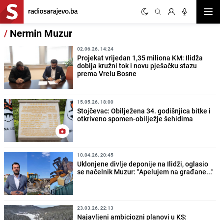
Otvor
/
Nermin Muzur
02.06.26. 14:24
Projekat vrijedan 1,35 miliona KM: Ilidža
dobija kružni tok i novu pješačku stazu
prema Vrelu Bosne
15.05.26. 18:00
Stojčevac: Obilježena 34. godišnjica bitke i
otkriveno spomen-obilježje šehidima
10.04.26. 20:45
Uklonjene divlje deponije na Ilidži, oglasio
se načelnik Muzur: "Apelujem na građane..."
23.03.26. 22:13
Najavljeni ambiciozni planovi u KS: