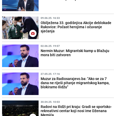
09.06.25. 16:33
Obilježena 33. godišnjica Akcije deblokade
Rakovice: Počast herojima i očuvanje
sjećanja
02.06.25. 19:07
Nermin Muzur: Migrantski kamp u Blažuju
mora biti zatvoren
27.05.25. 17:16
Muzur za Radiosarajevo.ba: "Ako se za 7
dana ne riješi pitanje migrantskog kampa,
blokiramo Ilidžu"
30.04.25. 10:03
Radovi na Ilidži pri kraju: Gradi se sportsko-
rekreativni centar koji nosi ime Dženana
Memića