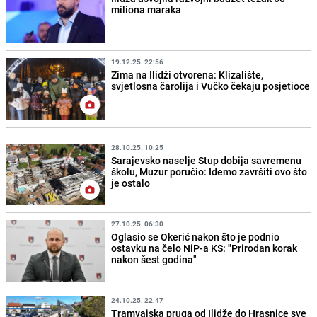
miliona maraka
19.12.25. 22:56
Zima na Ilidži otvorena: Klizalište,
svjetlosna čarolija i Vučko čekaju posjetioce
28.10.25. 10:25
Sarajevsko naselje Stup dobija savremenu
školu, Muzur poručio: Idemo završiti ovo što
je ostalo
27.10.25. 06:30
Oglasio se Okerić nakon što je podnio
ostavku na čelo NiP-a KS: "Prirodan korak
nakon šest godina"
24.10.25. 22:47
Tramvajska pruga od Ilidže do Hrasnice sve