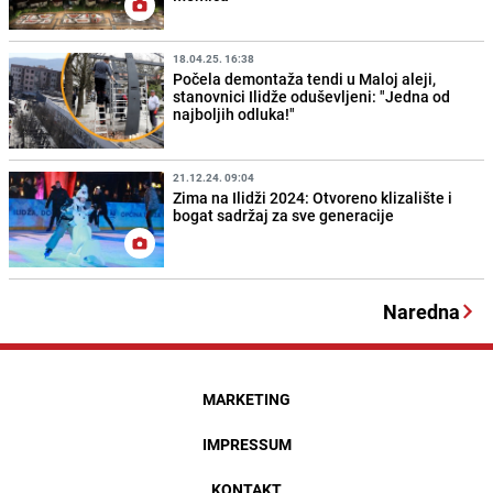
18.04.25. 16:38
Počela demontaža tendi u Maloj aleji,
stanovnici Ilidže oduševljeni: "Jedna od
najboljih odluka!"
21.12.24. 09:04
Zima na Ilidži 2024: Otvoreno klizalište i
bogat sadržaj za sve generacije
Naredna
MARKETING
IMPRESSUM
KONTAKT