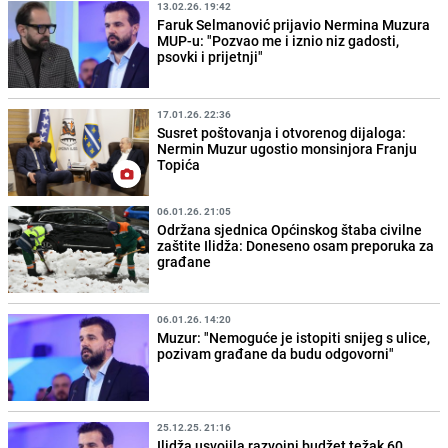
13.02.26. 19:42
Faruk Selmanović prijavio Nermina Muzura
MUP-u: "Pozvao me i iznio niz gadosti,
psovki i prijetnji"
17.01.26. 22:36
Susret poštovanja i otvorenog dijaloga:
Nermin Muzur ugostio monsinjora Franju
Topića
06.01.26. 21:05
Održana sjednica Općinskog štaba civilne
zaštite Ilidža: Doneseno osam preporuka za
građane
06.01.26. 14:20
Muzur: "Nemoguće je istopiti snijeg s ulice,
pozivam građane da budu odgovorni"
25.12.25. 21:16
Ilidža usvojila razvojni budžet težak 60