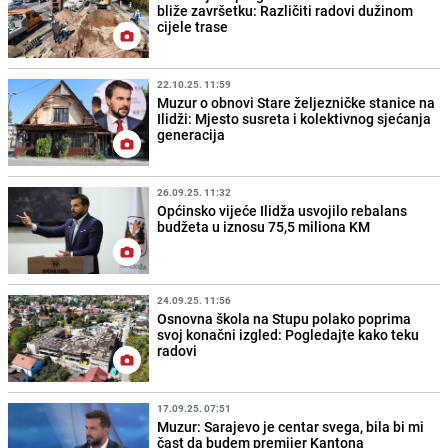
bliže završetku: Različiti radovi dužinom
cijele trase
22.10.25. 11:59
Muzur o obnovi Stare željezničke stanice na
Ilidži: Mjesto susreta i kolektivnog sjećanja
generacija
26.09.25. 11:32
Općinsko vijeće Ilidža usvojilo rebalans
budžeta u iznosu 75,5 miliona KM
24.09.25. 11:56
Osnovna škola na Stupu polako poprima
svoj konačni izgled: Pogledajte kako teku
radovi
17.09.25. 07:51
Muzur: Sarajevo je centar svega, bila bi mi
čast da budem premijer Kantona