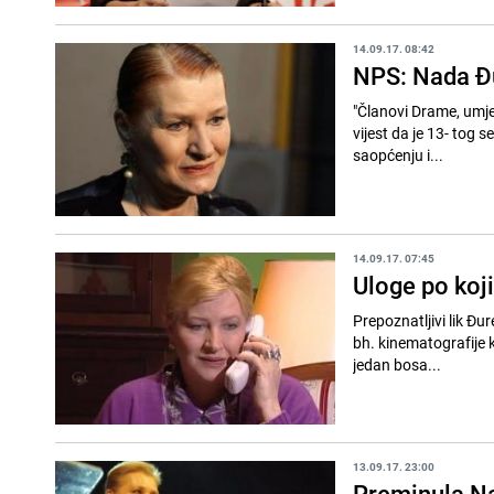
14.09.17. 08:42
NPS: Nada Đur
"Članovi Drame, umjet
vijest da je 13- tog
saopćenju i...
14.09.17. 07:45
Uloge po koj
Prepoznatljivi lik Đur
bh. kinematografije k
jedan bosa...
13.09.17. 23:00
Preminula Na