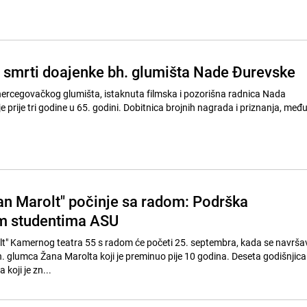
d smrti doajenke bh. glumišta Nade Đurevske
rcegovačkog glumišta, istaknuta filmska i pozorišna radnica Nada
godini. Dobitnica brojnih nagrada i priznanja, među kojima je i
an Marolt" počinje sa radom: Podrška
im studentima ASU
lt" Kamernog teatra 55 s radom će početi 25. septembra, kada se navrša
. glumca Žana Marolta koji je preminuo pije 10 godina. Deseta godišnjica
koji je zn...