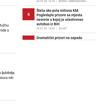
25.07.26. 16:19
|
BOSNA I HERCEGOVINA
Šteta oko pola miliona KM:
6
Pogledajte prizore sa mjesta
nesreće u kojoj je učestvovao
autobus iz BiH
 tužnu
25.07.26. 16:25
|
SVIJET
vode u
Dramatični prizori na zapadu
7
Europe: Vatra guta sve pred sobom,
evakuisano stotine hiljada ljudi
25.07.26. 16:27
|
SVIJET
Općina Neum upozorila turiste:
8
Provjerite je li Vaš smještaj u
Registru pružalaca usluga
ljubitelja
25.07.26. 16:45
|
BOSNA I HERCEGOVINA
tovo niti
Objavljen zastrašujući snimak:
9
Gimnastičar pao tokom
Commonwealth igara, hitno
prevezen u bolnicu
25.07.26. 16:45
|
OSTALI SPORTOVI
Mali avion pao na porodičnu kuću u