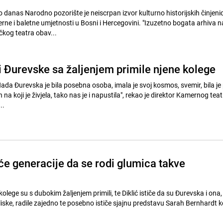
 danas Narodno pozorište je neiscrpan izvor kulturno historijskih činjeni
rne i baletne umjetnosti u Bosni i Hercegovini. "Izuzetno bogata arhiva 
og teatra obav...
i Đurevske sa žaljenjem primile njene kolege
Nada Đurevska je bila posebna osoba, imala je svoj kosmos, svemir, bila je 
na koji je živjela, tako nas je i napustila", rekao je direktor Kamernog tea
..
 će generacije da se rodi glumica takve
 kolege su s dubokim žaljenjem primili, te Diklić ističe da su Đurevska i ona
bliske, radile zajedno te posebno ističe sjajnu predstavu Sarah Bernhardt k