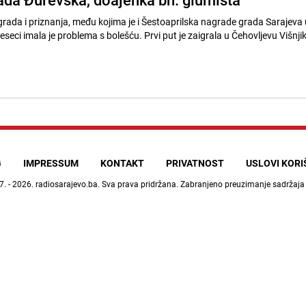
grada i priznanja, među kojima je i Šestoaprilska nagrade grada Sarajeva
eseci imala je problema s bolešću. Prvi put je zaigrala u Čehovljevu Višnjik
G
IMPRESSUM
KONTAKT
PRIVATNOST
USLOVI KOR
7. - 2026.
radiosarajevo.ba
. Sva prava pridržana. Zabranjeno preuzimanje sadržaja