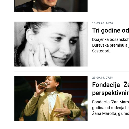
13.09.20. 16:57
Tri godine o
Doajenka bosanskohe
Đurevska preminula je prije tri godine u 65. 
Šestoapri...
25.09.19. 07:54
Fondacija "Ž
perspektivn
Fondacija "Žan Maro
godina od rođenja bh
Žana Marolta, glumca 