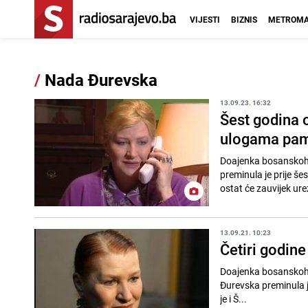
VIJESTI
BIZNIS
METROMA
/
Nada Đurevska
13.09.23. 16:32
Šest godina 
ulogama pam
Doajenka bosanskohe
preminula je prije šes
ostat će zauvijek urez
13.09.21. 10:23
Četiri godin
Doajenka bosanskohe
Đurevska preminula je prije četiri godine
je i Š...