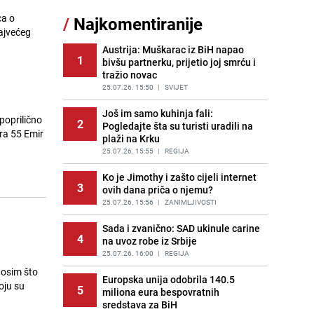
Borba trajala satima: Pogledajte
ca o
/
Najkomentiranije
11
'grdosiju' od skoro tri metra koju su
najvećeg
braća izvukla iz mora
Austrija: Muškarac iz BiH napao
PRIJE 2 DANA
|
SVIJET
1
bivšu partnerku, prijetio joj smrću i
tražio novac
Gosti iz Njemačke napravili požar u
12
apartmanu u Istri, vlasniku se
25.07.26. 15:50
|
SVIJET
smijali i pokazivali srednji prst
Još im samo kuhinja fali:
PRIJE 2 DANA
|
REGIJA
poprilično
2
Pogledajte šta su turisti uradili na
tra 55 Emir
plaži na Krku
Kako očistiti staklo od tuš-kabina:
13
Jednostavni savjeti za očuvanje
25.07.26. 15:55
|
REGIJA
sjaja
Ko je Jimothy i zašto cijeli internet
PRIJE 1 DAN
|
ŽIVOT I STIL
3
ovih dana priča o njemu?
Očistite rernu bez hemikalija:
25.07.26. 15:56
|
ZANIMLJIVOSTI
14
Poznata stručnjakinja dijeli savjete
Sada i zvanično: SAD ukinule carine
PRIJE 2 DANA
|
ŽIVOT I STIL
4
na uvoz robe iz Srbije
Novi detalji istrage: Ruske službe
25.07.26. 16:00
|
REGIJA
15
otkrile moguć uzrok tragedije bh.
, osim što
planinara na Elbrusu
Europska unija odobrila 140.5
oju su
5
miliona eura bespovratnih
PRIJE 2 DANA
|
SVIJET
sredstava za BiH