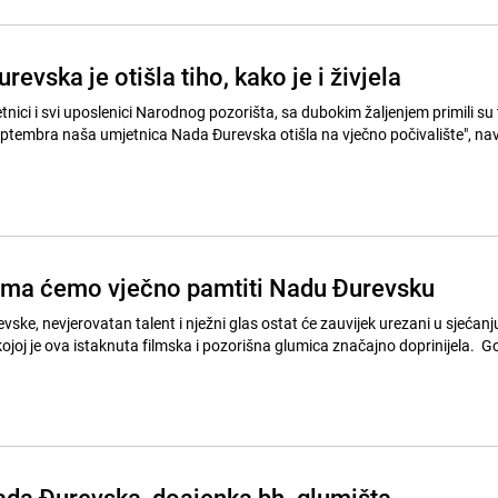
evska je otišla tiho, kako je i živjela
nici i svi uposlenici Narodnog pozorišta, sa dubokim žaljenjem primili su
 septembra naša umjetnica Nada Đurevska otišla na vječno počivalište", na
ima ćemo vječno pamtiti Nadu Đurevsku
evske, nevjerovatan talent i nježni glas ostat će zauvijek urezani u sjećanju 
ojoj je ova istaknuta filmska i pozorišna glumica značajno doprinijela. Go
da Đurevska, doajenka bh. glumišta