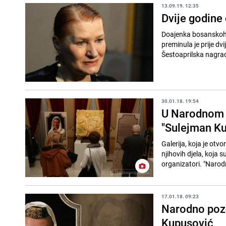
13.09.19. 12:35
Dvije godine
Doajenka bosanskohe
preminula je prije dvije godine u 65. godini. Dob
Šestoaprilska nagrad
30.01.18. 19:54
U Narodnom p
"Sulejman Ku
Galerija, koja je otv
njihovih djela, koja 
organizatori. "Narod
17.01.18. 09:23
Narodno pozo
Kupusović