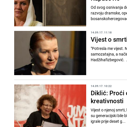
Od svog osnivanja do
razvoju dramske, ope
bosanskohercegovačk
14.09.17. 11:18
Vijest o smrt
"Potresla me vijest. 
samozatajna, a način 
Hadžihafizbegović. .
14.09.17. 10:22
Diklić: Proći
kreativnosti
Vijest o njenoj smrti,
su generacijski bile 
igrale prije deset g...