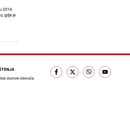
10
Njemačkoj: Najmanje jedna osoba
poginula
 u 2014.
25.07.26. 16:49
|
SVIJET
u, gdje je
Hrvatska: Državljanka Španije
11
pokušala prenijeti gotovo 15
kilograma marihuane
25.07.26. 17:04
|
REGIJA
BH Meteo upozorava: Prije velikog
12
toplotnog talasa stiže nevrijeme,
ove regije su na udaru
25.07.26. 17:06
|
BOSNA I HERCEGOVINA
IŠTENJA
Na ruci nosi zanimljiv detalj: Tarik
 bez dozvole izdavača.
13
Muharemović odradio prvi trening u
Leedsu
25.07.26. 17:23
|
NOGOMET
Francuska: Uhapšeni osumnjičeni
14
za planiranje terorističkog napada
na sinagogu, 300 ljudi evakuisano
25.07.26. 17:36
|
SVIJET