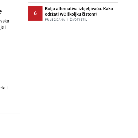
Bolja alternativa izbjeljivaču: Kako
e
6
održati WC školjku čistom?
PRIJE 2 DANA
|
ŽIVOT I STIL
evska
Potresna poruka imama nakon
7
smrti Aldine Ljubunčić: "Dunjaluk
ne vrijedi ni koliko krilo komarca"
PRIJE OKO 17H
|
BOSNA I HERCEGOVINA
Cijela regija čeka njegovu
8
progonozu: Poznati meteorolog
najavljuje veću promjenu vremena
PRIJE 1 DAN
|
REGIJA
Stručnjaci upozoravaju: Izrael ulaže
ta i
9
milione kako bi utjecao na
odgovore ChatGPT-a o Gazi
PRIJE 1 DAN
|
SVIJET
Jedan od najvećih gradova nije na
10
listi: Ovo su lokacije prvih Lidl
prodavnica u BiH
PRIJE OKO 22H
|
BOSNA I HERCEGOVINA