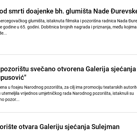
 od smrti doajenke bh. glumišta Nade Đurevsk
rcegovačkog glumišta, istaknuta filmska i pozorišna radnica Nada Đur
itnica brojnih nagrada i priznanja, među kojima je i
e...
ozorištu svečano otvorena Galerija sjećanja
pusović"
orena u foajeu Narodnog pozorišta, za cilj ima promociju teatarskih autorite
su utemeljila vrijednos umjetničkog rada Narodnog pozorišta, istaknuli su
no pozor...
rište otvara Galeriju sjećanja Sulejman