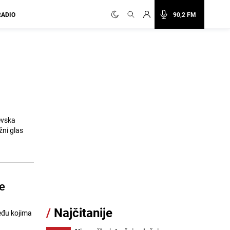
RADIO
90,2 FM
evska
žni glas
e
/
Najčitanije