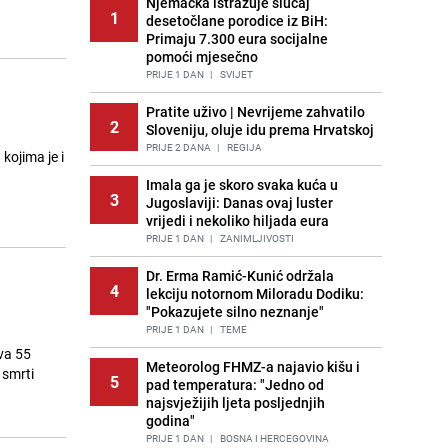
Njemačka istražuje slučaj
1
desetočlane porodice iz BiH:
Primaju 7.300 eura socijalne
pomoći mjesečno
PRIJE 1 DAN
|
SVIJET
Pratite uživo | Nevrijeme zahvatilo
2
Sloveniju, oluje idu prema Hrvatskoj
PRIJE 2 DANA
|
REGIJA
Imala ga je skoro svaka kuća u
3
Jugoslaviji: Danas ovaj luster
vrijedi i nekoliko hiljada eura
PRIJE 1 DAN
|
ZANIMLJIVOSTI
Dr. Erma Ramić-Kunić održala
4
lekciju notornom Miloradu Dodiku:
"Pokazujete silno neznanje"
PRIJE 1 DAN
|
TEME
va 55
Meteorolog FHMZ-a najavio kišu i
 smrti
5
pad temperatura: "Jedno od
najsvježijih ljeta posljednjih
godina"
PRIJE 1 DAN
|
BOSNA I HERCEGOVINA