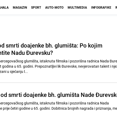
HALA
MAGAZIN
SPORT
AUTO-MOTO
MULTIMEDIA
INFOGRAFIKE
od smrti doajenke bh. glumišta: Po kojim
tite Nadu Đurevsku?
rcegovačkog glumišta, istaknuta filmska i pozorišna radnica Nada Đur
t godina u 65. godini. Prepoznatljivi lik Đurevske, nevjerovatan talent i nje
ani u sjećanju l...
e od smrti doajenke bh. glumišta Nade Đurevsk
rcegovačkog glumišta, istaknuta filmska i pozorišna radnica Nada
 u 65. godini. Dobitnica brojnih nagrada i priznanja, među kojima