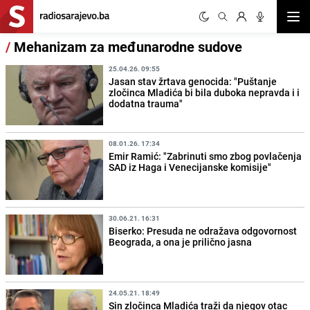
Otvor
/
Mehanizam za međunarodne sudove
25.04.26. 09:55
Jasan stav žrtava genocida: "Puštanje
zločinca Mladića bi bila duboka nepravda i i
dodatna trauma"
08.01.26. 17:34
Emir Ramić: "Zabrinuti smo zbog povlačenja
SAD iz Haga i Venecijanske komisije"
30.06.21. 16:31
Biserko: Presuda ne odražava odgovornost
Beograda, a ona je prilično jasna
24.05.21. 18:49
Sin zločinca Mladića traži da njegov otac