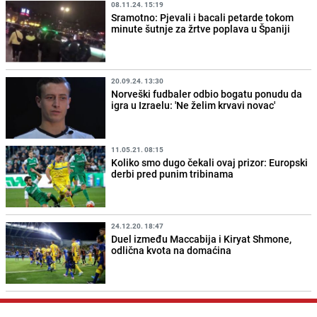
08.11.24. 15:19
Sramotno: Pjevali i bacali petarde tokom
minute šutnje za žrtve poplava u Španiji
20.09.24. 13:30
Norveški fudbaler odbio bogatu ponudu da
igra u Izraelu: 'Ne želim krvavi novac'
11.05.21. 08:15
Koliko smo dugo čekali ovaj prizor: Europski
derbi pred punim tribinama
24.12.20. 18:47
Duel između Maccabija i Kiryat Shmone,
odlična kvota na domaćina