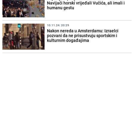
Navijači horski vrijeđali Vučića, ali imali i
humanu gestu
10.11.24. 20:29
Nakon nereda u Amsterdamu: Izraelci
pozvani da ne prisustvuju sportskim i
kulturnim događajima