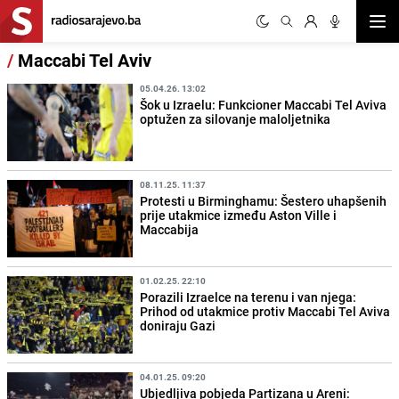
Otvor
/
Maccabi Tel Aviv
05.04.26. 13:02
Šok u Izraelu: Funkcioner Maccabi Tel Aviva
optužen za silovanje maloljetnika
08.11.25. 11:37
Protesti u Birminghamu: Šestero uhapšenih
prije utakmice između Aston Ville i
Maccabija
01.02.25. 22:10
Porazili Izraelce na terenu i van njega:
Prihod od utakmice protiv Maccabi Tel Aviva
doniraju Gazi
04.01.25. 09:20
Ubjedljiva pobjeda Partizana u Areni: