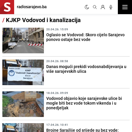
Otvor
/
KJKP Vodovod i kanalizacija
20.04.26. 15:09
Oglasio se Vodovod: Skoro cijelo Sarajevo
ponovo ostaje bez vode
20.04.26. 08:58
Danas mogući prekidi vodosnabdijevanja u
više sarajevskih ulica
18.04.26. 09:09
Vodovod objavio koje sarajevske ulice bi
mogle biti bez vode tokom vikenda i u
ponedjeljak
17.04.26. 10:41
Brojne Sarajlije od srijede su bez vode: