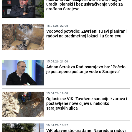
uraditi planski i bez uskraćivanja vode za
građana Sarajeva
15.04.26. 22:06
Vodovod potvrdio: Završeni su svi planirani
radovi na predmetnoj lokaciji u Sarajevu
15.04.26. 21:00
Adnan Šerak za Radiosarajevo.ba: "Počelo
je postepeno puštanje vode u Sarajevu"
15.04.26. 18:00
Oglasio se ViK: Završene sanacije kvarova i
postavljene nove cijevi u nekoliko
sarajevskih ulica
15.04.26. 15:37
ViK obavijestio građane: Napreduju radovi