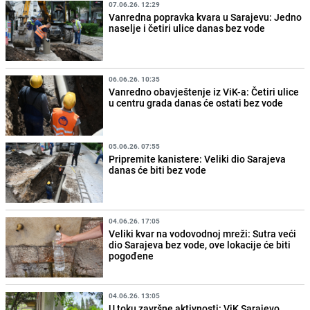
07.06.26. 12:29
Vanredna popravka kvara u Sarajevu: Jedno
naselje i četiri ulice danas bez vode
06.06.26. 10:35
Vanredno obavještenje iz ViK-a: Četiri ulice
u centru grada danas će ostati bez vode
05.06.26. 07:55
Pripremite kanistere: Veliki dio Sarajeva
danas će biti bez vode
04.06.26. 17:05
Veliki kvar na vodovodnoj mreži: Sutra veći
dio Sarajeva bez vode, ove lokacije će biti
pogođene
04.06.26. 13:05
U toku završne aktivnosti: ViK Sarajevo