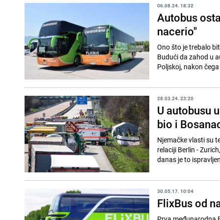
06.08.24. 18:32
Autobus osta
nacerio"
Ono što je trebalo b
Budući da zahod u au
Poljskoj, nakon čega 
28.03.24. 23:20
U autobusu u
bio i Bosana
Njemačke vlasti su t
relaciji Berlin - Zuric
danas je to ispravljen
30.05.17. 10:04
FlixBus od n
Prva međunarodna Fli