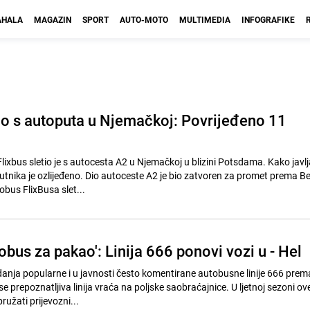
HALA
MAGAZIN
SPORT
AUTO-MOTO
MULTIMEDIA
INFOGRAFIKE
io s autoputa u Njemačkoj: Povrijeđeno 11
ixbus sletio je s autocesta A2 u Njemačkoj u blizini Potsdama. Kako javlj
putnika je ozlijeđeno. Dio autoceste A2 je bio zatvoren za promet prema Be
obus FlixBusa slet...
obus za pakao': Linija 666 ponovi vozi u - Hel
danja popularne i u javnosti često komentirane autobusne linije 666 prem
e prepoznatljiva linija vraća na poljske saobraćajnice. U ljetnoj sezoni ov
pružati prijevozni...