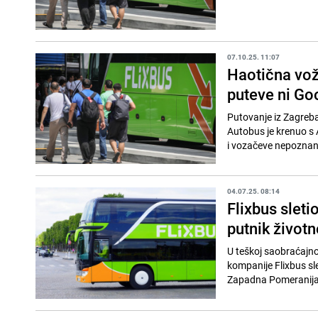
07.10.25. 11:07
Haotična vož
puteve ni Go
Putovanje iz Zagreba 
Autobus je krenuo s
i vozačeve nepoznani
04.07.25. 08:14
Flixbus sleti
putnik život
U teškoj saobraćajno
kompanije Flixbus sl
Zapadna Pomeranija i