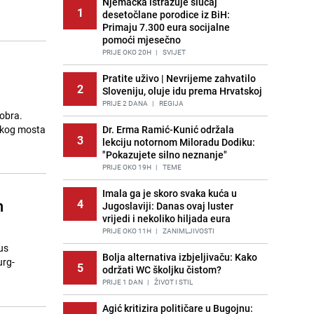
Njemačka istražuje slučaj
1
desetočlane porodice iz BiH:
Primaju 7.300 eura socijalne
pomoći mjesečno
PRIJE OKO 20H
|
SVIJET
Pratite uživo | Nevrijeme zahvatilo
2
Sloveniju, oluje idu prema Hrvatskoj
PRIJE 2 DANA
|
REGIJA
tobra.
čkog mosta
Dr. Erma Ramić-Kunić održala
3
lekciju notornom Miloradu Dodiku:
"Pokazujete silno neznanje"
PRIJE OKO 19H
|
TEME
Imala ga je skoro svaka kuća u
n
4
Jugoslaviji: Danas ovaj luster
vrijedi i nekoliko hiljada eura
PRIJE OKO 11H
|
ZANIMLJIVOSTI
us
Bolja alternativa izbjeljivaču: Kako
urg-
5
održati WC školjku čistom?
PRIJE 1 DAN
|
ŽIVOT I STIL
Agić kritizira političare u Bugojnu: