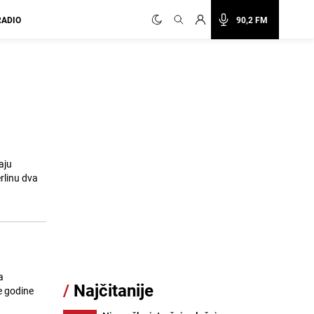
RADIO
90,2 FM
aju
rlinu dva
a
/
Najčitanije
e godine