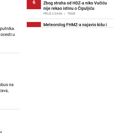
6
Zbog straha od HDZ-a niko Vučiću
nije rekao istinu o Čipuljiću
PRIJE 2 DANA
|
TEME
Meteorolog FHMZ-a najavio kišu i
 putnika.
7
pad temperatura: "Jedno od
ocesti u
najsvježijih ljeta posljednjih
godina"
PRIJE OKO 7H
|
BOSNA I HERCEGOVINA
Znate li šta Dino Merlin pojede prije
8
izlaska na scenu? Njegov ritual
iznenadio mnoge
PRIJE 2 DANA
|
SHOWBIZ
Stručnjaci upozoravaju: Izrael ulaže
tobus na
9
milione kako bi utjecao na
rtava,
odgovore ChatGPT-a o Gazi
PRIJE OKO 22H
|
SVIJET
Pijana sjela za volan: Osiguranje
10
odbilo isplatu štete na vozilu koje je
slupala Anja Ljubojević
PRIJE 2 DANA
|
BOSNA I HERCEGOVINA
H