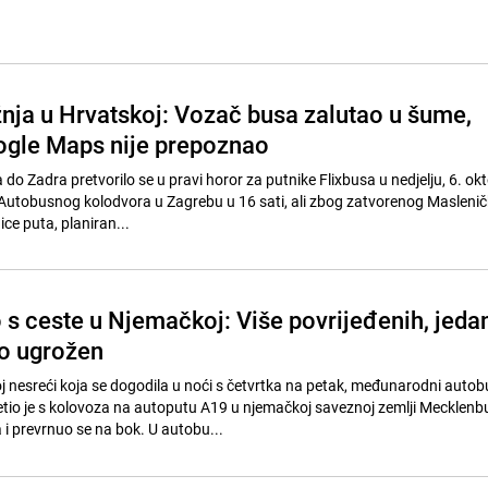
nja u Hrvatskoj: Vozač busa zalutao u šume,
ogle Maps nije prepoznao
do Zadra pretvorilo se u pravi horor za putnike Flixbusa u nedjelju, 6. ok
 Autobusnog kolodvora u Zagrebu u 16 sati, ali zbog zatvorenog Masleni
ce puta, planiran...
o s ceste u Njemačkoj: Više povrijeđenih, jeda
no ugrožen
j nesreći koja se dogodila u noći s četvrtka na petak, međunarodni autob
etio je s kolovoza na autoputu A19 u njemačkoj saveznoj zemlji Mecklenb
 prevrnuo se na bok. U autobu...