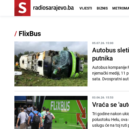
VIJESTI
BIZNIS
METROMA
/
FlixBus
05.07.26. 15:00
Autobus slet
putnika
Autobus kompanije Fl
njemački mediji, 11 
sata. Dvospratni aut
03.06.26. 15:53
Vraća se 'aut
Tri godine nakon uki
poluotoku Helu, ova s
uslugu će na toj ruti 