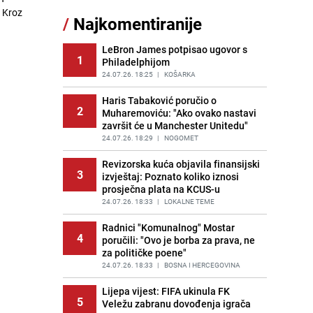
Nastavak provokacija: MUP RS
. Kroz
/
Najkomentiranije
11
oduzeo zastavu s ljiljanima i
sankcionisao vozača iz Bosanskog
Novog
LeBron James potpisao ugovor s
1
Philadelphijom
PRIJE 2 DANA
|
BOSNA I HERCEGOVINA
24.07.26. 18:25
|
KOŠARKA
Kao iz slastičarne: Rolada od
12
čokolade i kokosa bez pečenja,
Haris Tabaković poručio o
2
jednostavan desert bez imalo muke
Muharemoviću: "Ako ovako nastavi
završit će u Manchester Unitedu"
PRIJE 2 DANA
|
RECEPTI
24.07.26. 18:29
|
NOGOMET
Tajna savršenog makedonskog
13
ajvara: Stari recept za kremast i
Revizorska kuća objavila finansijski
3
bogat okus
izvještaj: Poznato koliko iznosi
prosječna plata na KCUS-u
PRIJE 2 DANA
|
RECEPTI
24.07.26. 18:33
|
LOKALNE TEME
Tuga potresla grad na Uni:
14
Preminula Lejla Muhić (39),
Radnici "Komunalnog" Mostar
4
sugrađani u nevjerici
poručili: "Ovo je borba za prava, ne
za političke poene"
PRIJE 2 DANA
|
BOSNA I HERCEGOVINA
24.07.26. 18:33
|
BOSNA I HERCEGOVINA
Borba trajala satima: Pogledajte
15
'grdosiju' od skoro tri metra koju su
Lijepa vijest: FIFA ukinula FK
5
braća izvukla iz mora
Veležu zabranu dovođenja igrača