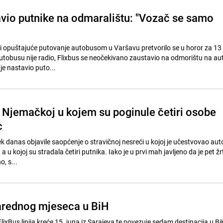
vio putnike na odmaralištu: "Vozač se samo
iti opuštajuće putovanje autobusom u Varšavu pretvorilo se u horor za 13
tobusu nije radio, Flixbus se neočekivano zaustavio na odmorištu na aut
je nastavio puto...
 Njemačkoj u kojem su poginule četiri osobe
c
ek danas objavile saopćenje o stravičnoj nesreći u kojoj je učestvovao au
h, a u kojoj su stradala četiri putnika. Iako je u prvi mah javljeno da je pet ž
o, s...
arednog mjeseca u BiH
xBus linija kreće 15. juna iz Sarajeva te povezuje sedam destinacija u Bi