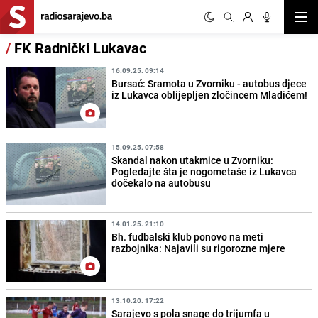
Otvor
/
FK Radnički Lukavac
16.09.25. 09:14
Bursać: Sramota u Zvorniku - autobus djece
iz Lukavca oblijepljen zločincem Mladićem!
15.09.25. 07:58
Skandal nakon utakmice u Zvorniku:
Pogledajte šta je nogometaše iz Lukavca
dočekalo na autobusu
14.01.25. 21:10
Bh. fudbalski klub ponovo na meti
razbojnika: Najavili su rigorozne mjere
13.10.20. 17:22
Sarajevo s pola snage do trijumfa u