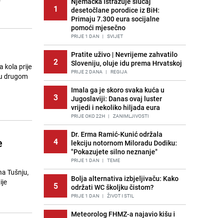
Njemačka istražuje slučaj
1
desetočlane porodice iz BiH:
Primaju 7.300 eura socijalne
pomoći mjesečno
PRIJE 1 DAN
|
SVIJET
Pratite uživo | Nevrijeme zahvatilo
2
Sloveniju, oluje idu prema Hrvatskoj
 kola prije
PRIJE 2 DANA
|
REGIJA
 u drugom
Imala ga je skoro svaka kuća u
3
Jugoslaviji: Danas ovaj luster
vrijedi i nekoliko hiljada eura
PRIJE OKO 22H
|
ZANIMLJIVOSTI
Dr. Erma Ramić-Kunić održala
e
4
lekciju notornom Miloradu Dodiku:
"Pokazujete silno neznanje"
PRIJE 1 DAN
|
TEME
na Tušnju,
Bolja alternativa izbjeljivaču: Kako
ije
5
održati WC školjku čistom?
PRIJE 1 DAN
|
ŽIVOT I STIL
Meteorolog FHMZ-a najavio kišu i