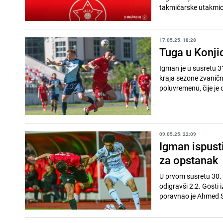
takmičarske utakmice
17.05.25. 18:28
Tuga u Konjic
Igman je u susretu 3
kraja sezone zvaničn
poluvremenu, čije je 
09.05.25. 22:09
Igman ispust
za opstanak
U prvom susretu 30. 
odigravši 2:2. Gosti 
poravnao je Ahmed Sa