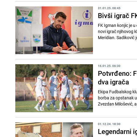
31.01.25. 08:45
Bivši igrač F
FK Igman konjic je u 
novi igrač njihovog k
Meridian. Sadiković je
16.01.25. 06:30
Potvrđeno: F
dva igrača
Ekipa Fudbalskog klu
borba za opstanak u 
Zvezdan Milošević, a
01.12.24. 18:30
Legendarni ig