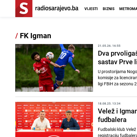
VIJESTI
BIZNIS
METROMA
/
FK Igman
21.05.26. 16:55
Dva prvoligaš
sastav Prve 
U prostorijama Nogo
komisije za licencira
ligi FBiH za sezonu 2
18.08.25. 13:34
Velež i Igman
fudbalera
Fudbalski klub Velež 
registraciju fudbaler