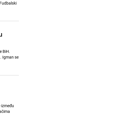
Španijom: Više od 160.000
"Fudbalski
evakuiranih
25.07.26. 09:22
|
SVIJET
u
e BiH.
n. Igman se
e između
račima