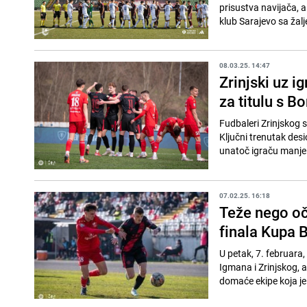
prisustva navijača, a
klub Sarajevo sa žalj
08.03.25. 14:47
Zrinjski uz i
za titulu s B
Fudbaleri Zrinjskog s
Ključni trenutak des
unatoč igraču manje 
07.02.25. 16:18
Teže nego oče
finala Kupa 
U petak, 7. februara
Igmana i Zrinjskog, a
domaće ekipe koja je pr