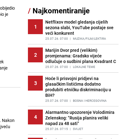
obijedio
/
Najkomentiranije
Cijela regija čeka njegovu
io je
11
progonozu: Poznati meteorolog
najavljuje veću promjenu vremena
Netflixov model gledanja cijelih
1
sezona slabi, YouTube postaje sve
PRIJE OKO 13H
|
REGIJA
veći konkurent
Tajna savršenog makedonskog
25.07.26. 07:00
|
MUZIKA/FILM/LEKTIRA
12
ajvara: Stari recept za kremast i
bogat okus
Marijin Dvor pred (velikim)
2
promjenama: Gradsko vijeće
PRIJE 2 DANA
|
RECEPTI
odlučuje o sudbini plana Kvadrant C
ek
Borba trajala satima: Pogledajte
25.07.26. 07:00
|
LOKALNE TEME
anje
13
'grdosiju' od skoro tri metra koju su
braća izvukla iz mora
Hoće li prisvojni pridjevi na
3
glasačkim listićima dodatno
PRIJE 2 DANA
|
SVIJET
produbiti etničku diskriminaciju u
BiH?
Gosti iz Njemačke napravili požar u
14
apartmanu u Istri, vlasniku se
25.07.26. 07:00
|
BOSNA I HERCEGOVINA
smijali i pokazivali srednji prst
Alarmantno upozorenje Volodimira
PRIJE 1 DAN
|
REGIJA
4
Zelenskog: "Rusija planira veliki
a. Nakon
napad za 48 sati"
Očistite rernu bez hemikalija:
ajveću
15
Poznata stručnjakinja dijeli savjete
25.07.26. 07:15
|
SVIJET
PRIJE 1 DAN
|
ŽIVOT I STIL