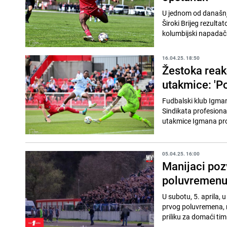
U jednom od današnja
Široki Brijeg rezult
kolumbijski napadač 
16.04.25. 18:50
Žestoka reak
utakmice: 'P
Fudbalski klub Igman
Sindikata profesiona
utakmice Igmana proti
05.04.25. 16:00
Manijaci poz
poluvremenu
U subotu, 5. aprila, 
prvog poluvremena, re
priliku za domaći tim