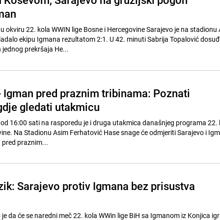
gman
 u okviru 22. kola WWIN lige Bosne i Hercegovine Sarajevo je na stadionu
adalo ekipu Igmana rezultatom 2:1. U 42. minuti Sabrija Topalović dosuđ
 jednog prekršaja He...
- Igman pred praznim tribinama: Poznati
gdje gledati utakmicu
 od 16:00 sati na rasporedu je i druga utakmica današnjeg programa 22
vine. Na Stadionu Asim Ferhatović Hase snage će odmjeriti Sarajevo i Igm
n pred praznim...
zik: Sarajevo protiv Igmana bez prisustva
 je da će se naredni meč 22. kola WWin lige BiH sa Igmanom iz Konjica igr