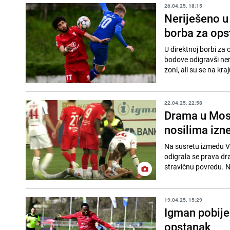
26.04.25. 18:15
Neriješeno u
borba za ops
U direktnoj borbi za 
bodove odigravši neri
zoni, ali su se na kraj
22.04.25. 22:58
Drama u Most
nosilima izn
Na susretu između Ve
odigrala se prava dr
stravičnu povredu. N
19.04.25. 15:29
Igman pobijed
opstanak