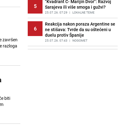
"Kvadrant C- Marijin Dvor": Razvoj
5
Sarajeva ili više smoga i gužvi?
25.07.26. 07:29
|
LOKALNE TEME
Reakcija nakon poraza Argentine se
6
ne stišava: Tvrde da su oštećeni u
duelu protiv Španije
je završen
25.07.26. 07:43
|
NOGOMET
še razloga
Saudijska Arabija napala Jemen:
7
Meta napada bio lučki grad
Hodeidah
25.07.26. 07:56
|
SVIJET
a
Trump upozorio Rusiju i Kinu: "Bilo
8
bi to vrlo loše"
25.07.26. 08:16
|
SVIJET
e biti
Veliki finansijski problemi američke
im
9
vojske: Rat sa Iranom iziskuje
milijarde
25.07.26. 08:30
|
SVIJET
Neočekivani junak Mundijala
10
pronašao novi klub: Potpisat će za