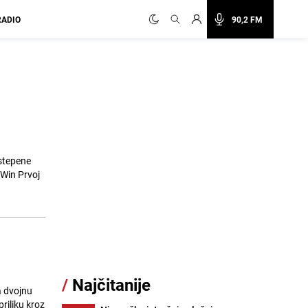
RADIO
90,2 FM
stepene
WWin Prvoj
/
Najčitanije
a dvojnu
riliku kroz