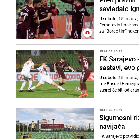
savladalo I
U subotu, 15. marta,
Ferhatović Hase savl
za “Bordo tim” nakon
15.03.25. 15:45
FK Sarajevo 
sastavi, evo 
U subotu, 15. marta,
lige Bosne i Hercego
susret će biti odigra
13.03.25. 13:29
Sigurnosni ri
navijača
FK Sarajevo potvrdio