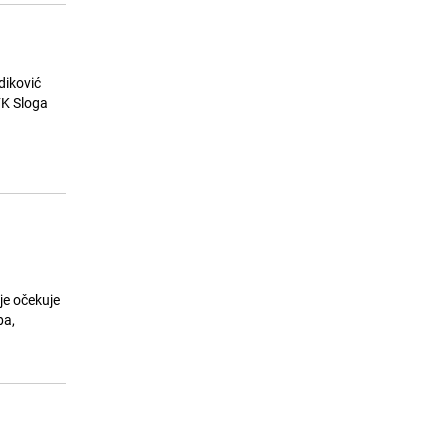
diković
 FK Sloga
je očekuje
ba,