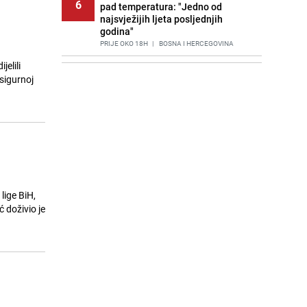
6
pad temperatura: "Jedno od
najsvježijih ljeta posljednjih
godina"
PRIJE OKO 18H
|
BOSNA I HERCEGOVINA
elili
Agić kritizira političare u Bugojnu:
7
 sigurnoj
Zbog straha od HDZ-a niko Vučiću
nije rekao istinu o Čipuljiću
PRIJE 2 DANA
|
TEME
Znate li šta Dino Merlin pojede prije
8
izlaska na scenu? Njegov ritual
iznenadio mnoge
PRIJE 2 DANA
|
SHOWBIZ
Stručnjaci upozoravaju: Izrael ulaže
lige BiH,
9
milione kako bi utjecao na
 doživio je
odgovore ChatGPT-a o Gazi
PRIJE 1 DAN
|
SVIJET
Nastavak provokacija: MUP RS
10
oduzeo zastavu s ljiljanima i
sankcionisao vozača iz Bosanskog
Novog
PRIJE 2 DANA
|
BOSNA I HERCEGOVINA