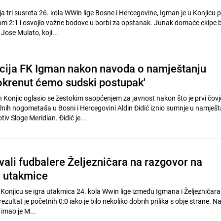
 tri susreta 26. kola WWin lige Bosne i Hercegovine, Igman je u Konjicu p
atom 2:1 i osvojio važne bodove u borbi za opstanak. Junak domaće ekipe b
Jose Mulato, koji...
cija FK Igman nakon navoda o namještanju
okrenut ćemo sudski postupak'
 Konjic oglasio se žestokim saopćenjem za javnost nakon što je prvi čovj
lnih nogometaša u Bosni i Hercegovini Aldin Đidić iznio sumnje u namješt
v Sloge Meridian. Đidić je...
vali fudbalere Željezničara na razgovor na
 utakmice
u Konjicu se igra utakmica 24. kola Wwin lige između Igmana i Željezničar
zultat je početnih 0:0 iako je bilo nekoliko dobrih prilika s obje strane. N
 imao je M...