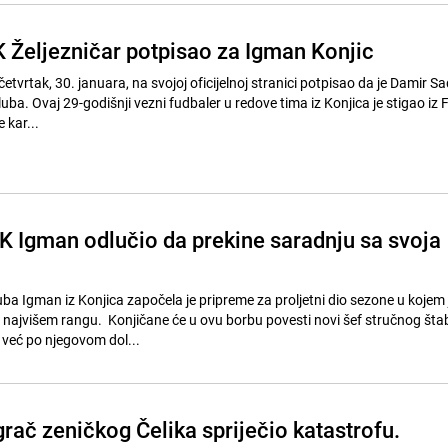
K Željezničar potpisao za Igman Konjic
četvrtak, 30. januara, na svojoj oficijelnoj stranici potpisao da je Damir Sa
luba. Ovaj 29-godišnji vezni fudbaler u redove tima iz Konjica je stigao iz
 kar...
K Igman odlučio da prekine saradnju sa svoja
ba Igman iz Konjica započela je pripreme za proljetni dio sezone u kojem 
najvišem rangu. Konjičane će u ovu borbu povesti novi šef stručnog šta
 već po njegovom dol...
rač zeničkog Čelika spriječio katastrofu.