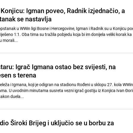
 Konjicu: Igman poveo, Radnik izjednačio, a
tanak se nastavlja
opstanak u WWin ligi Bosne i Hercegovine, Igman i Radnik su u Konjicu podij
ješeno 1:1. Oba tima su tražila pobjedu koja bi im donijela veliki korak ka
u morali...
aru: Igrač Igmana ostao bez svijesti, na
esen s terena
leža i Igmana, koji je odigran na stadionu Rođeni u sklopu 27. kola WWin 
ama. U uvodnim minutama susreta vezni igrač gostiju iz Konjica Ivan Đorić
akon duela...
io Široki Brijeg i uključio se u borbu za