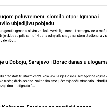
rugom poluvremenu slomilo otpor Igmana i
vilo ubjedljivu pobjedu
u ugostilo Igman u okviru 23. kola WWin lige Bosne i Hercegovine, a meč 
dvije ekipe su prije samo 14 dana odmjerile snage na istom stadionu, a vi
dbaleri Bo...
je u Doboju, Sarajevo i Borac danas u ulogam
u preostale tri utakmice 23. kola WWIN lige Bosne i Hercegovine kojima ć
o trećeg dijela sezone. Nakon što smo jučer svjedočili trima vrlo uzbudlji
 zajedno postignuto č...
 Koševom, Sarajevo na gruzijski pogon