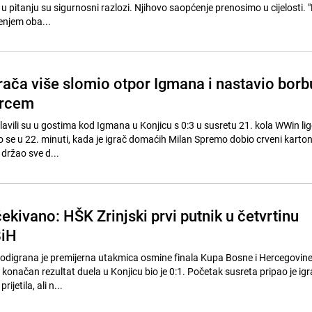
 u pitanju su sigurnosni razlozi. Njihovo saopćenje prenosimo u cijelosti. 
enjem oba...
grača više slomio otpor Igmana i nastavio borb
orcem
lavili su u gostima kod Igmana u Konjicu s 0:3 u susretu 21. kola WWin lig
io se u 22. minuti, kada je igrač domaćih Milan Spremo dobio crveni karto
držao sve d...
kivano: HŠK Zrinjski prvi putnik u četvrtinu
BiH
, odigrana je premijerna utakmica osmine finala Kupa Bosne i Hercegovin
 konačan rezultat duela u Konjicu bio je 0:1. Početak susreta pripao je ig
ijetila, ali n...