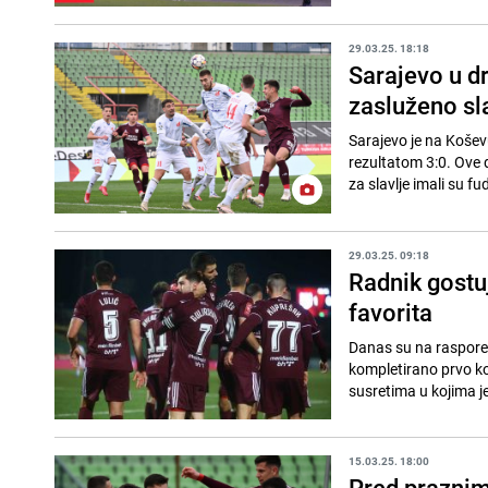
29.03.25. 18:18
Sarajevo u d
zasluženo sla
Sarajevo je na Košev
rezultatom 3:0. Ove 
za slavlje imali su fu
29.03.25. 09:18
Radnik gostu
favorita
Danas su na raspored
kompletirano prvo kol
susretima u kojima je
15.03.25. 18:00
Pred praznim