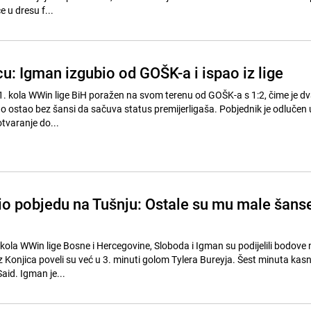
 u dresu f...
u: Igman izgubio od GOŠK-a i ispao iz lige
1. kola WWin lige BiH poražen na svom terenu od GOŠK-a s 1:2, čime je dva
o ostao bez šansi da sačuva status premijerligaša. Pobjednik je odlučen
otvaranje do...
io pobjedu na Tušnju: Ostale su mu male šans
kola WWin lige Bosne i Hercegovine, Sloboda i Igman su podijelili bodove 
iz Konjica poveli su već u 3. minuti golom Tylera Bureyja. Šest minuta kasn
id. Igman je...