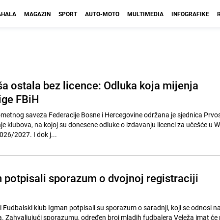
HALA
MAGAZIN
SPORT
AUTO-MOTO
MULTIMEDIA
INFOGRAFIKE
a ostala bez licence: Odluka koja mijenja
lige FBiH
metnog saveza Federacije Bosne i Hercegovine održana je sjednica Prvo
nje klubova, na kojoj su donesene odluke o izdavanju licenci za učešće u 
026/2027. I dok j...
 potpisali sporazum o dvojnoj registraciji
i Fudbalski klub Igman potpisali su sporazum o saradnji, koji se odnosi n
a. Zahvaljujući sporazumu, određen broj mladih fudbalera Veleža imat će p