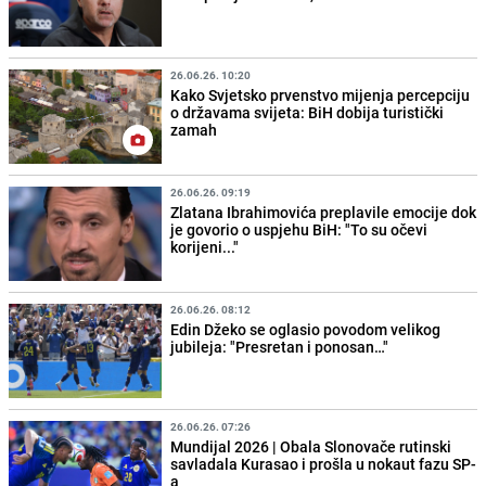
26.06.26. 10:20
Kako Svjetsko prvenstvo mijenja percepciju
o državama svijeta: BiH dobija turistički
zamah
26.06.26. 09:19
Zlatana Ibrahimovića preplavile emocije dok
je govorio o uspjehu BiH: "To su očevi
korijeni..."
26.06.26. 08:12
Edin Džeko se oglasio povodom velikog
jubileja: "Presretan i ponosan…"
26.06.26. 07:26
Mundijal 2026 | Obala Slonovače rutinski
savladala Kurasao i prošla u nokaut fazu SP-
a