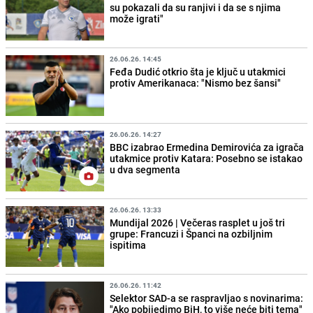
su pokazali da su ranjivi i da se s njima
može igrati"
26.06.26. 14:45
Feđa Dudić otkrio šta je ključ u utakmici
protiv Amerikanaca: "Nismo bez šansi"
26.06.26. 14:27
BBC izabrao Ermedina Demirovića za igrača
utakmice protiv Katara: Posebno se istakao
u dva segmenta
26.06.26. 13:33
Mundijal 2026 | Večeras rasplet u još tri
grupe: Francuzi i Španci na ozbiljnim
ispitima
26.06.26. 11:42
Selektor SAD-a se raspravljao s novinarima:
"Ako pobijedimo BiH, to više neće biti tema"