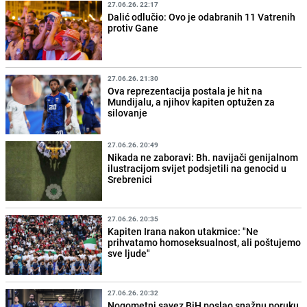
27.06.26. 22:17
Dalić odlučio: Ovo je odabranih 11 Vatrenih
protiv Gane
27.06.26. 21:30
Ova reprezentacija postala je hit na
Mundijalu, a njihov kapiten optužen za
silovanje
27.06.26. 20:49
Nikada ne zaboravi: Bh. navijači genijalnom
ilustracijom svijet podsjetili na genocid u
Srebrenici
27.06.26. 20:35
Kapiten Irana nakon utakmice: "Ne
prihvatamo homoseksualnost, ali poštujemo
sve ljude"
27.06.26. 20:32
Nogometni savez BiH poslao snažnu poruku