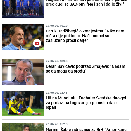
pred duel sa SAD-om: "Naš san i dalje živi"
27.06.26. 16:25
Faruk Hadžibegić o Zmajevima: "Niko nam
ništa nije poklonio. Naši momci su
zasluženo prošli dalje"
27.06.26. 13:33
Dejan Savićević podržao Zmajeve: "Nadam
se da mogu da prođu"
26.06.26. 22:43
Hit na Mundijalu: Fudbaler Švedske dao gol
za prolaz, pa tugovao jer je mislio da su
ispali
26.06.26. 15:10
Nermin Šabić vidi šansu za BiH: "Amerikanci