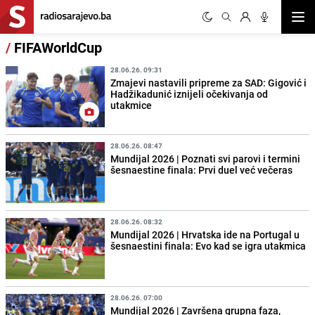
Otvor
/
FIFAWorldCup
28.06.26. 09:31
Zmajevi nastavili pripreme za SAD: Gigović i
Hadžikadunić iznijeli očekivanja od
utakmice
28.06.26. 08:47
Mundijal 2026 | Poznati svi parovi i termini
šesnaestine finala: Prvi duel već večeras
28.06.26. 08:32
Mundijal 2026 | Hrvatska ide na Portugal u
šesnaestini finala: Evo kad se igra utakmica
28.06.26. 07:00
Mundijal 2026 | Završena grupna faza,