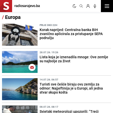
Otvor
/
Europa
PRIJE OKO 22H
Korak naprijed: Centralna banka BiH
zvanično aplicirala za pristupanje SEPA
području
28.07.26. 19:26
Lista koja je iznenadila mnoge: Ove zemlje
su najbolje za život
14.07.26. 06:57
Turisti sve češće biraju ovu zemlju za
odmor: Najjeftinija je u Europi, ali jedna
stvar skupo košta
08.07.26. 08:17
Svjetski meteorolozi upozorili: "Treći