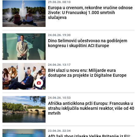
29.06.26. 08:10
Europa u crvenom, rekordne vrućine odnose
živote: U Francuskoj 1.000 smrtnih
slučajeva
24.06.26. 19:30
Dino Selimović učestvovao na godišnjem
kongresu i skupštini ACI Europe
24.06.26. 13:17
BiH ulazi u novu eru: Milijarde eura
dostupne za projekte iz Digitalne Europe
24.06.26. 10:53
Afrička anticiklona prži Europu: Francuska u
strahu isključila nuklearni reaktor, više od 40
mrtvih
23.06.26. 22:34
AfD žali zbog izlaska Velike Britanije iz EU: