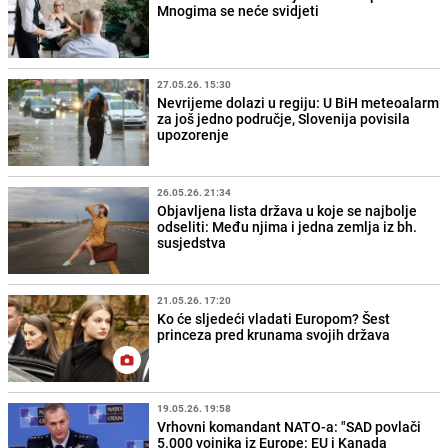
Mnogima se neće svidjeti
27.05.26. 15:30
Nevrijeme dolazi u regiju: U BiH meteoalarm
za još jedno područje, Slovenija povisila
upozorenje
26.05.26. 21:34
Objavljena lista država u koje se najbolje
odseliti: Među njima i jedna zemlja iz bh.
susjedstva
21.05.26. 17:20
Ko će sljedeći vladati Europom? Šest
princeza pred krunama svojih država
19.05.26. 19:58
Vrhovni komandant NATO-a: "SAD povlači
5.000 vojnika iz Europe: EU i Kanada