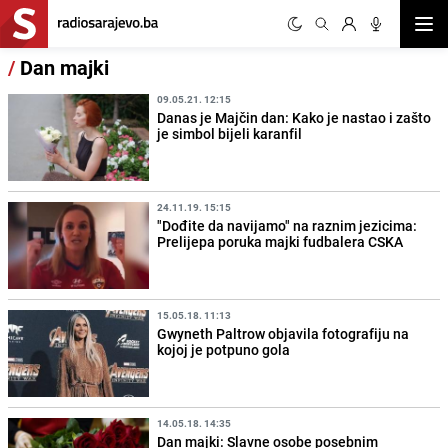
Otvor
/
Dan majki
09.05.21. 12:15
Danas je Majčin dan: Kako je nastao i zašto
je simbol bijeli karanfil
24.11.19. 15:15
"Dođite da navijamo" na raznim jezicima:
Prelijepa poruka majki fudbalera CSKA
15.05.18. 11:13
Gwyneth Paltrow objavila fotografiju na
kojoj je potpuno gola
14.05.18. 14:35
Dan majki: Slavne osobe posebnim