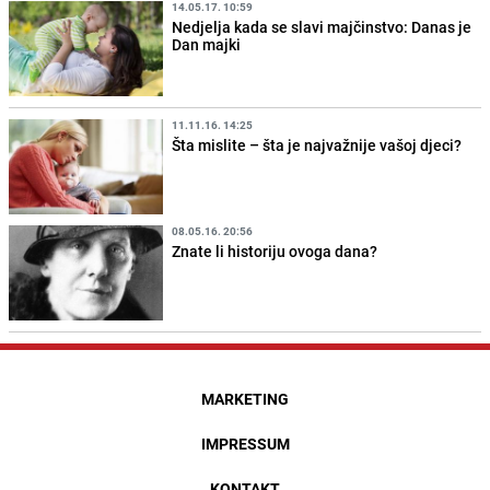
14.05.17. 10:59
Nedjelja kada se slavi majčinstvo: Danas je
Dan majki
11.11.16. 14:25
Šta mislite – šta je najvažnije vašoj djeci?
08.05.16. 20:56
Znate li historiju ovoga dana?
MARKETING
IMPRESSUM
KONTAKT