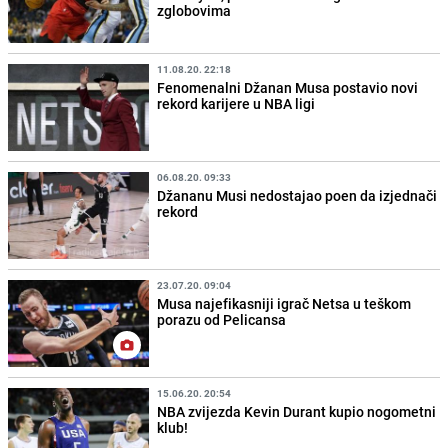
zglobovima
11.08.20. 22:18
Fenomenalni Džanan Musa postavio novi
rekord karijere u NBA ligi
06.08.20. 09:33
Džananu Musi nedostajao poen da izjednači
rekord
23.07.20. 09:04
Musa najefikasniji igrač Netsa u teškom
porazu od Pelicansa
15.06.20. 20:54
NBA zvijezda Kevin Durant kupio nogometni
klub!