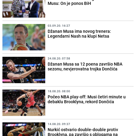
Musu: On je ponos BiH
03.09.20. 16:27
Džanan Musa ima novog trenera:
Legendarni Nash na klupi Netsa
24.08.20. 07:58
Džanan Musa sa 12 poena završio NBA
sezonu, nevjerovatna trojka Dončića
18.08.20. 08:00
Počeo NBA play-off: Musi četiri minute u
debaklu Brooklyna, rekord Dončića
14.08.20. 09:37
Nurkić ostvario double-double protiv
Brooklyna, pa završio s oblogama na