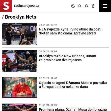
Otvor
/
Brooklyn Nets
24.04.21. 13:47
NBA zvijezda Kyrie Irving otkrio da posti:
Sretan sam što činim ispravne stvari
08.04.21. 08:03
Brooklyn razbio New Orleans, Durant
zaigrao nakon dva mjeseca
12.01.21. 10:48
Oglasio se agent Džanana Muse o povratku
u Europu: Leti za nekoliko dana
11.01.21. 20:26
Promjena plana: Džanan Musa donio važnu