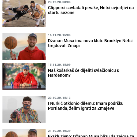
23.12.20. 08:08
Clippersi savladali prvake, Netsi uvjerljivi na
startu sezone
16.11.20. 15:08
Džanan Musa ima novu klub: Brooklyn Netsi
trejdovali Zmaja
15.11.20. 15:09
Naš košarkaš će dijeliti svlačionicu s
Hardenom?
23.10.20. 15:13
I Nurkić otklonio dilemu: Imam podršku
Portlanda, želim igrati za Zmajeve
21.10.20. 10:39
Ekskluzivno: Džanan Musa blizu da zaigra za