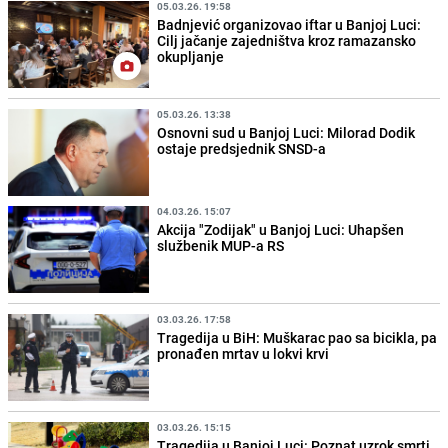
05.03.26. 19:58
Badnjević organizovao iftar u Banjoj Luci:
Cilj jačanje zajedništva kroz ramazansko
okupljanje
05.03.26. 13:38
Osnovni sud u Banjoj Luci: Milorad Dodik
ostaje predsjednik SNSD-a
04.03.26. 15:07
Akcija "Zodijak" u Banjoj Luci: Uhapšen
službenik MUP-a RS
03.03.26. 17:58
Tragedija u BiH: Muškarac pao sa bicikla, pa
pronađen mrtav u lokvi krvi
03.03.26. 15:15
Tragedija u Banjoj Luci: Poznat uzrok smrti