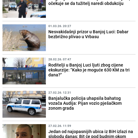
očekuje se da tužitelj naredi obdukciju
01.03.26. 20:27
Nesvakidašnji prizor u Banjoj Luci: Dabar
bezbrižno plivao u Vrbasu
28.02.26. 07:47
Roditelji u Banjoj Luci ljuti zbog cijene
ekskurzije: "Kako je moguće 630 KM za tri
dana?"
27.02.26. 12:31
Banjalučka policija uhapsila bahatog
vozača Audija: Pijan vozio pješačkom
zonom grada
27.02.26. 11:59
Jedan od najopasnijih ubica iz BiH izlazi na
slobodu danas: Bit će pod budnim okom