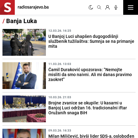
Otvor
/
Banja Luka
12.03.26. 16:25
U Banjoj Luci uhapšen dugogodišnji
službenik tužilaštva: Sumnja se na primanje
mita
11.03.26. 13:03
Ćamil Duraković upozorava: "Nemojte
misliti da smo naivni. Ali mi danas pravimo
zaokret"
10.03.26. 21:03
Brojne zvanice se okupile: U kasarni u
Banjoj Luci održan 16. tradicionalni iftar
Oružanih snaga BiH
09.03.26. 16:33
Milan Miličević, bivši lider SDS-a, oslobođen