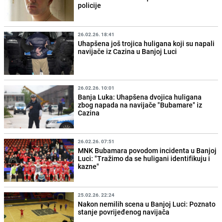
policije
26.02.26. 18:41
Uhapšena još trojica huligana koji su napali
navijače iz Cazina u Banjoj Luci
26.02.26. 10:01
Banja Luka: Uhapšena dvojica huligana
zbog napada na navijače "Bubamare" iz
Cazina
26.02.26. 07:51
MNK Bubamara povodom incidenta u Banjoj
Luci: "Tražimo da se huligani identifikuju i
kazne"
25.02.26. 22:24
Nakon nemilih scena u Banjoj Luci: Poznato
stanje povrijeđenog navijača