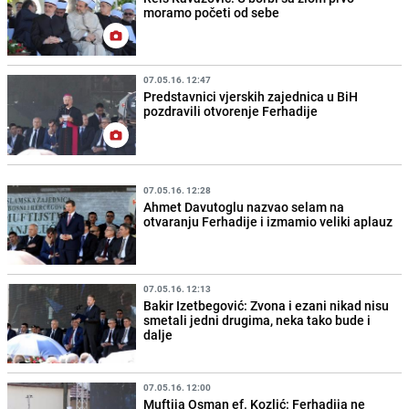
moramo početi od sebe
07.05.16. 12:47
Predstavnici vjerskih zajednica u BiH
pozdravili otvorenje Ferhadije
07.05.16. 12:28
Ahmet Davutoglu nazvao selam na
otvaranju Ferhadije i izmamio veliki aplauz
07.05.16. 12:13
Bakir Izetbegović: Zvona i ezani nikad nisu
smetali jedni drugima, neka tako bude i
dalje
07.05.16. 12:00
Muftija Osman ef. Kozlić: Ferhadija ne