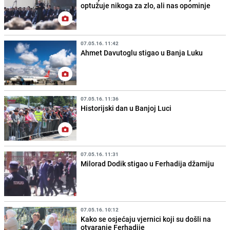
optužuje nikoga za zlo, ali nas opominje
07.05.16. 11:42
Ahmet Davutoglu stigao u Banja Luku
07.05.16. 11:36
Historijski dan u Banjoj Luci
07.05.16. 11:31
Milorad Dodik stigao u Ferhadija džamiju
07.05.16. 10:12
Kako se osjećaju vjernici koji su došli na
otvaranje Ferhadije