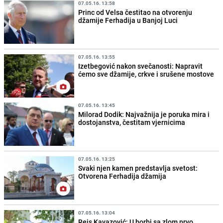
07.05.16. 13:58
Princ od Velsa čestitao na otvorenju
džamije Ferhadija u Banjoj Luci
07.05.16. 13:55
Izetbegović nakon svečanosti: Napravit
ćemo sve džamije, crkve i srušene mostove
07.05.16. 13:45
Milorad Dodik: Najvažnija je poruka mira i
dostojanstva, čestitam vjernicima
07.05.16. 13:25
Svaki njen kamen predstavlja svetost:
Otvorena Ferhadija džamija
07.05.16. 13:04
Reis Kavazović: U borbi sa zlom prvo