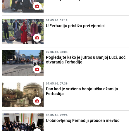
07.05.16. 09:18
U Ferhadiju pristižu prvi vjernici
07.05.16. 08:08
Pogledajte kako je jutros u Banjoj Luci, uoči
otvaranja Ferhadije
07.05.16. 07:39
Dan kad je srušena banjalučka džamija
Ferhadija
06.05.16. 22:24
U obnovljenoj Ferhadiji proučen mevlud