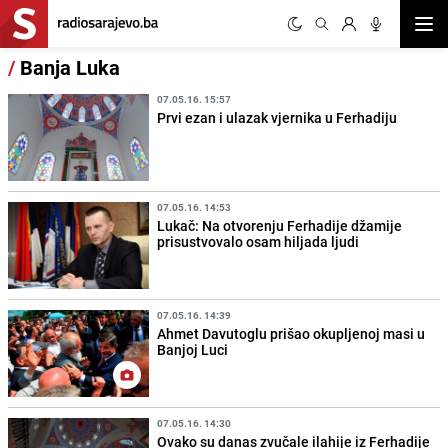
Otvor
/
Banja Luka
07.05.16. 15:57
Prvi ezan i ulazak vjernika u Ferhadiju
07.05.16. 14:53
Lukač: Na otvorenju Ferhadije džamije
prisustvovalo osam hiljada ljudi
07.05.16. 14:39
Ahmet Davutoglu prišao okupljenoj masi u
Banjoj Luci
07.05.16. 14:30
Ovako su danas zvučale ilahije iz Ferhadije