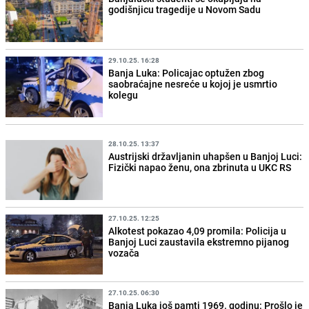
godišnjicu tragedije u Novom Sadu
29.10.25. 16:28
Banja Luka: Policajac optužen zbog
saobraćajne nesreće u kojoj je usmrtio
kolegu
28.10.25. 13:37
Austrijski državljanin uhapšen u Banjoj Luci:
Fizički napao ženu, ona zbrinuta u UKC RS
27.10.25. 12:25
Alkotest pokazao 4,09 promila: Policija u
Banjoj Luci zaustavila ekstremno pijanog
vozača
27.10.25. 06:30
Banja Luka još pamti 1969. godinu: Prošlo je