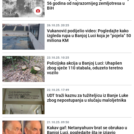
56 godina od najrazornijeg zemljotresa u
BiH
26.10.25. 20:25
Vukanović podijelio video: Pogledajte kako
izgleda rupa u Banjoj Luci koja je "pojela" 50
miliona KM
23.10.25. 10:25
Policijska akcija u Banjoj Luci: Uhapšen
zbog sječe 110 stabala, oduzeto teretno
vozilo
22.10.25. 17:49
UDT traži kaznu za tužiteljicu iz Banje Luke
zbog nepostupanja u slučaju maloljetnika
21.10.25. 09:50
Kakav gaf: Netanyahuov brat se obrukao u
Banjoj Luci, pogledajte šta je izjavio