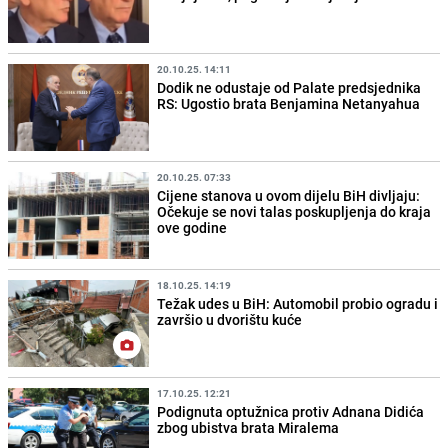
20.10.25. 14:11
Dodik ne odustaje od Palate predsjednika
RS: Ugostio brata Benjamina Netanyahua
20.10.25. 07:33
Cijene stanova u ovom dijelu BiH divljaju:
Očekuje se novi talas poskupljenja do kraja
ove godine
18.10.25. 14:19
Težak udes u BiH: Automobil probio ogradu i
završio u dvorištu kuće
17.10.25. 12:21
Podignuta optužnica protiv Adnana Didića
zbog ubistva brata Miralema