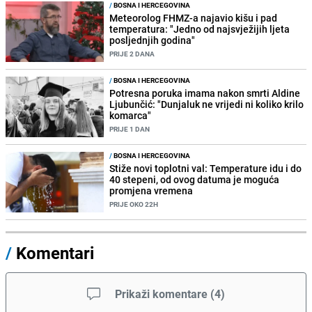
/
BOSNA I HERCEGOVINA
Meteorolog FHMZ-a najavio kišu i pad
temperatura: "Jedno od najsvježijih ljeta
posljednjih godina"
PRIJE 2 DANA
/
BOSNA I HERCEGOVINA
Potresna poruka imama nakon smrti Aldine
Ljubunčić: "Dunjaluk ne vrijedi ni koliko krilo
komarca"
PRIJE 1 DAN
/
BOSNA I HERCEGOVINA
Stiže novi toplotni val: Temperature idu i do
40 stepeni, od ovog datuma je moguća
promjena vremena
PRIJE OKO 22H
/
Komentari
Prikaži komentare
(
4
)