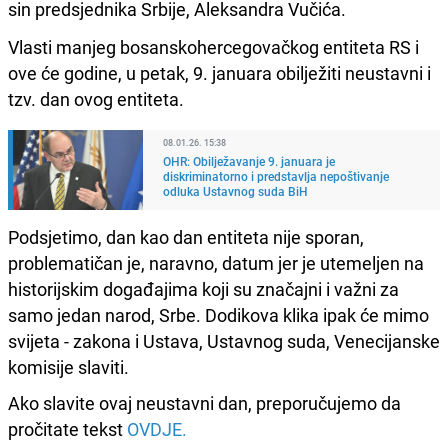
sin predsjednika Srbije, Aleksandra Vučića.
Vlasti manjeg bosanskohercegovačkog entiteta RS i
ove će godine, u petak, 9. januara obilježiti neustavni i
tzv. dan ovog entiteta.
08.01.26. 15:38
OHR: Obilježavanje 9. januara je
diskriminatorno i predstavlja nepoštivanje
odluka Ustavnog suda BiH
Podsjetimo, dan kao dan entiteta nije sporan,
problematičan je, naravno, datum jer je utemeljen na
historijskim događajima koji su značajni i važni za
samo jedan narod, Srbe. Dodikova klika ipak će mimo
svijeta - zakona i Ustava, Ustavnog suda, Venecijanske
komisije slaviti.
Ako slavite ovaj neustavni dan, preporučujemo da
pročitate tekst
OVDJE.