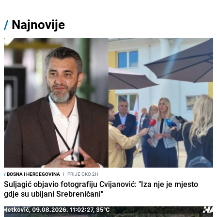
/
Najnovije
/
BOSNA I HERCEGOVINA
I
PRIJE OKO 2H
Suljagić objavio fotografiju Cvijanović: "Iza nje je mjesto
gdje su ubijani Srebreničani"