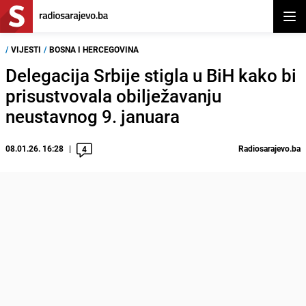
Otvor
/
VIJESTI
/
BOSNA I HERCEGOVINA
Delegacija Srbije stigla u BiH kako bi
prisustvovala obilježavanju
neustavnog 9. januara
08.01.26. 16:28
Radiosarajevo.ba
4