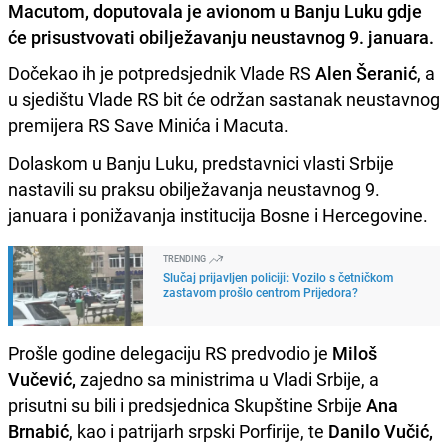
Macutom, doputovala je avionom u Banju Luku gdje
će prisustvovati obilježavanju neustavnog 9. januara.
Dočekao ih je potpredsjednik Vlade RS
Alen Šeranić
, a
u sjedištu Vlade RS bit će održan sastanak neustavnog
premijera RS Save Minića i Macuta.
Dolaskom u Banju Luku, predstavnici vlasti Srbije
nastavili su praksu obilježavanja neustavnog 9.
januara i ponižavanja institucija Bosne i Hercegovine.
TRENDING
Slučaj prijavljen policiji: Vozilo s četničkom
zastavom prošlo centrom Prijedora?
Prošle godine delegaciju RS predvodio je
Miloš
Vučević,
zajedno sa ministrima u Vladi Srbije, a
prisutni su bili i predsjednica Skupštine Srbije
Ana
Brnabić
, kao i patrijarh srpski Porfirije, te
Danilo Vučić,