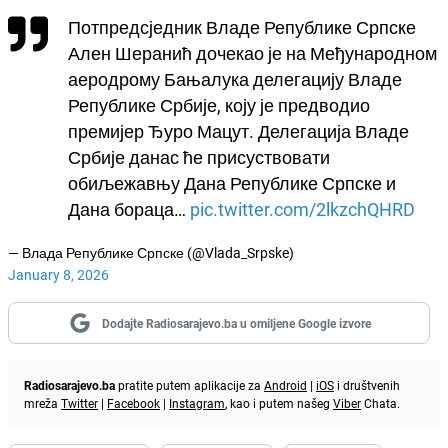
Потпредсједник Владе Републике Српске
Ален Шеранић дочекао је на Међународном
аеродрому Бањалука делегацију Владе
Републике Србије, коју је предводио
премијер Ђуро Мацут. Делегација Владе
Србије данас ће присуствовати
обиљежавњу Дана Републике Српске и
Дана бораца…
pic.twitter.com/2lkzchQHRD
— Влада Републике Српске (@Vlada_Srpske)
January 8, 2026
Dodajte Radiosarajevo.ba u omiljene Google izvore
Radiosarajevo.ba
pratite putem aplikacije za
Android
|
iOS
i društvenih
mreža
Twitter
|
Facebook
|
Instagram
, kao i putem našeg
Viber
Chata.