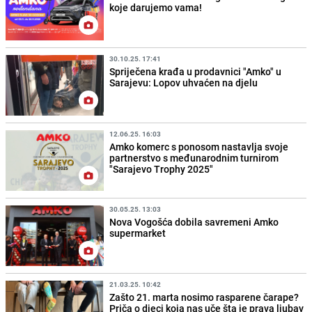
koje darujemo vama!
30.10.25. 17:41
Spriječena krađa u prodavnici "Amko" u
Sarajevu: Lopov uhvaćen na djelu
12.06.25. 16:03
Amko komerc s ponosom nastavlja svoje
partnerstvo s međunarodnim turnirom
"Sarajevo Trophy 2025"
30.05.25. 13:03
Nova Vogošća dobila savremeni Amko
supermarket
21.03.25. 10:42
Zašto 21. marta nosimo rasparene čarape?
Priča o djeci koja nas uče šta je prava ljubav