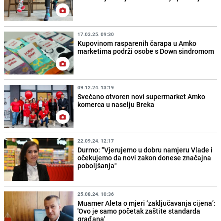
17.03.25. 09:30
Kupovinom rasparenih čarapa u Amko
marketima podrži osobe s Down sindromom
09.12.24. 13:19
Svečano otvoren novi supermarket Amko
komerca u naselju Breka
22.09.24. 12:17
Durmo: "Vjerujemo u dobru namjeru Vlade i
očekujemo da novi zakon donese značajna
poboljšanja"
25.08.24. 10:36
Muamer Aleta o mjeri ‘zaključavanja cijena’:
'Ovo je samo početak zaštite standarda
građana'