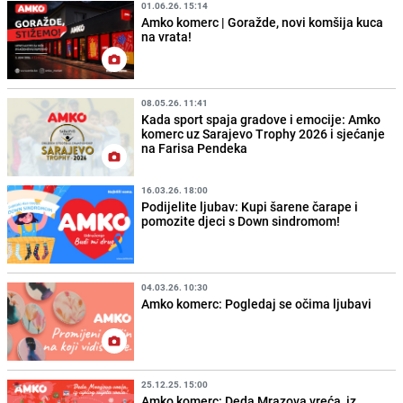
01.06.26. 15:14
Amko komerc | Goražde, novi komšija kuca
na vrata!
08.05.26. 11:41
Kada sport spaja gradove i emocije: Amko
komerc uz Sarajevo Trophy 2026 i sjećanje
na Farisa Pendeka
16.03.26. 18:00
Podijelite ljubav: Kupi šarene čarape i
pomozite djeci s Down sindromom!
04.03.26. 10:30
Amko komerc: Pogledaj se očima ljubavi
25.12.25. 15:00
Amko komerc: Deda Mrazova vreća, iz