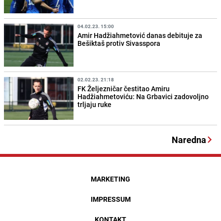
04.02.23. 15:00
Amir Hadžiahmetović danas debituje za
Bešiktaš protiv Sivasspora
02.02.23. 21:18
FK Željezničar čestitao Amiru
Hadžiahmetoviću: Na Grbavici zadovoljno
trljaju ruke
Naredna
MARKETING
IMPRESSUM
KONTAKT