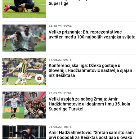
Super lige
24.10.23. 15:54
Veliko priznanje: Bh. reprezentativac
uvršten među 100 najboljih veznjaka svijeta
17.08.23. 09:15
Konferencijska liga: Džeko gostuje u
Sloveniji, Hadžiahmetović nastavlja sjajan
niz Bešiktaša
23.05.23. 11:08
Veliki uspjeh za našeg Zmaja: Amir
Hadžiahmetović u idealnom timu 35. kola
Superlige Turske!
01.05.23. 10:18
Amir Hadžiahmetović: "Sretan sam što sam
prvi pogodak za Bešiktaš postigao u ovako