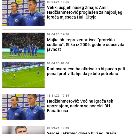
08.04.26. 10:36
Veliki uspjeh našeg Zmaja: Amir
Hadžiahmetović proglašen za najboljeg
igrača mjeseca Hull Cityja
02.04.26. 14:30
Majka bh. reprezentativca "prorekla
sudbinu": Slika iz 2009. godine oduševila
javnost
01.04.26. 08:00
Radiosarajevo.ba otkriva ko bi pucao peti
penal protiv Italije da je bilo potrebno
13.11.25. 17:35
Hadžiahmetović: Većinu igrača tek
upoznajem, nadam se podršci BH
Fanaticosa
01.09.25. 19:50
Sergej Jakirović doveo bivšeg igrača