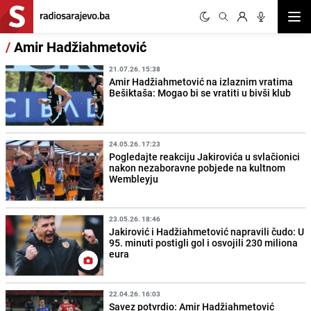
Otvor
/
Amir Hadžiahmetović
21.07.26. 15:38
Amir Hadžiahmetović na izlaznim vratima
Bešiktaša: Mogao bi se vratiti u bivši klub
24.05.26. 17:23
Pogledajte reakciju Jakirovića u svlačionici
nakon nezaboravne pobjede na kultnom
Wembleyju
23.05.26. 18:46
Jakirović i Hadžiahmetović napravili čudo: U
95. minuti postigli gol i osvojili 230 miliona
eura
22.04.26. 16:03
Savez potvrdio: Amir Hadžiahmetović