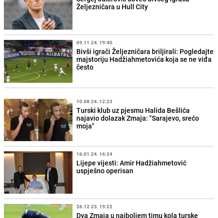
Željezničara u Hull City
09.11.24. 19:40
Bivši igrači Željezničara briljirali: Pogledajte
majstoriju Hadžiahmetovića koja se ne viđa
često
10.08.24. 12:23
Turski klub uz pjesmu Halida Bešlića
najavio dolazak Zmaja: "Sarajevo, srećo
moja"
16.01.24. 16:24
Lijepe vijesti: Amir Hadžiahmetović
uspješno operisan
26.12.23. 19:22
Dva Zmaja u najboljem timu kola turske