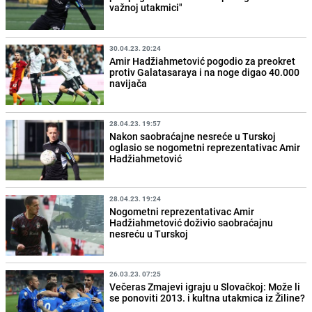
važnoj utakmici"
30.04.23. 20:24
Amir Hadžiahmetović pogodio za preokret
protiv Galatasaraya i na noge digao 40.000
navijača
28.04.23. 19:57
Nakon saobraćajne nesreće u Turskoj
oglasio se nogometni reprezentativac Amir
Hadžiahmetović
28.04.23. 19:24
Nogometni reprezentativac Amir
Hadžiahmetović doživio saobraćajnu
nesreću u Turskoj
26.03.23. 07:25
Večeras Zmajevi igraju u Slovačkoj: Može li
se ponoviti 2013. i kultna utakmica iz Žiline?