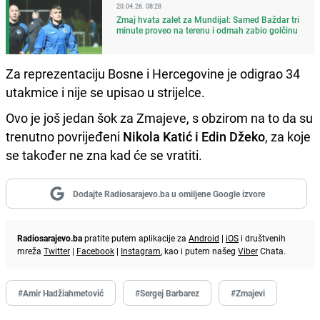
20.04.26. 08:28
Zmaj hvata zalet za Mundijal: Samed Baždar tri
minute proveo na terenu i odmah zabio golčinu
Za reprezentaciju Bosne i Hercegovine je odigrao 34
utakmice i nije se upisao u strijelce.
Ovo je još jedan šok za Zmajeve, s obzirom na to da su
trenutno povrijeđeni
Nikola Katić i Edin Džeko
, za koje
se također ne zna kad će se vratiti.
Dodajte Radiosarajevo.ba u omiljene Google izvore
Radiosarajevo.ba
pratite putem aplikacije za
Android
|
iOS
i društvenih
mreža
Twitter
|
Facebook
|
Instagram
, kao i putem našeg
Viber
Chata.
#Amir Hadžiahmetović
#Sergej Barbarez
#Zmajevi