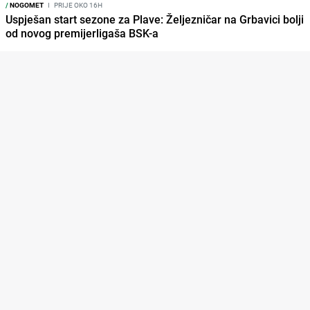
/
NOGOMET
I
PRIJE OKO 16H
Uspješan start sezone za Plave: Željezničar na Grbavici bolji
od novog premijerligaša BSK-a