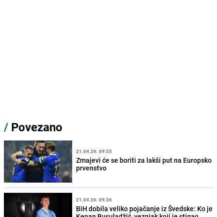
/
Povezano
21.04.26. 09:35
Zmajevi će se boriti za lakši put na Europsko
prvenstvo
21.04.26. 09:26
BiH dobila veliko pojačanje iz Švedske: Ko je
Kenan Busuladžić, veznjak koji je stigao