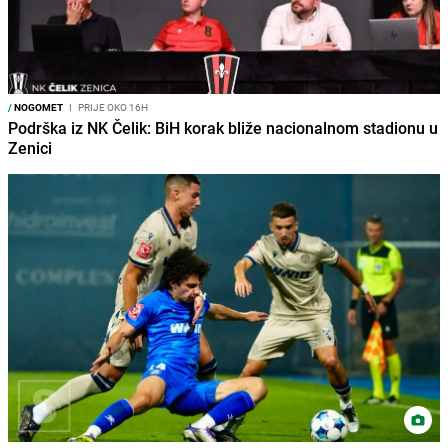
/
NOGOMET
I
PRIJE OKO 16H
Podrška iz NK Čelik: BiH korak bliže nacionalnom stadionu u
Zenici