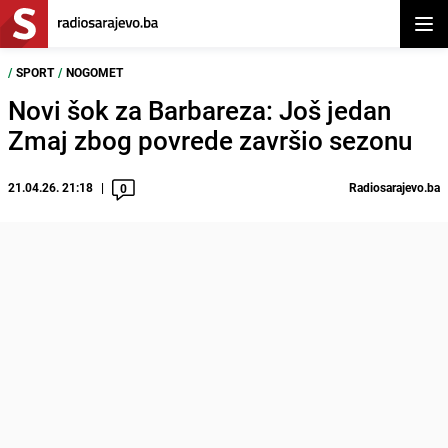
Otvor
/
SPORT
/
NOGOMET
Novi šok za Barbareza: Još jedan
Zmaj zbog povrede završio sezonu
21.04.26. 21:18
Radiosarajevo.ba
0