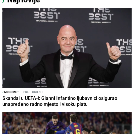
/
NOGOMET
I
PRIJE OKO 5H
Skandal u UEFA-i: Gianni Infantino ljubavnici osigurao
unapređeno radno mjesto i visoku platu