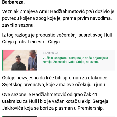
Barbareza.
Veznjak Zmajeva
Amir Hadžiahmetović
(29) doživio je
povredu koljena zbog koje je, prema prvim navodima,
završio sezonu
.
Iz tog razloga je propustio večerašnji susret svog Hull
Cityja protiv Leicester Cityja.
TRENDING
Vučić u Beogradu: Ukrajina je naša prijateljska
zemlja. Zelenski: Hvala, Srbijo, na svemu
Ostaje neizvjesno da li će biti spreman za utakmice
Svjetskog prvenstva, koje Zmajeve očekuju u junu.
Ove sezone je Hadžiahmetović odigrao čak
41
utakmicu
za Hull i bio je važan kotač u ekipi Sergeja
Jakirovića koja se bori za plasman u Premiership.