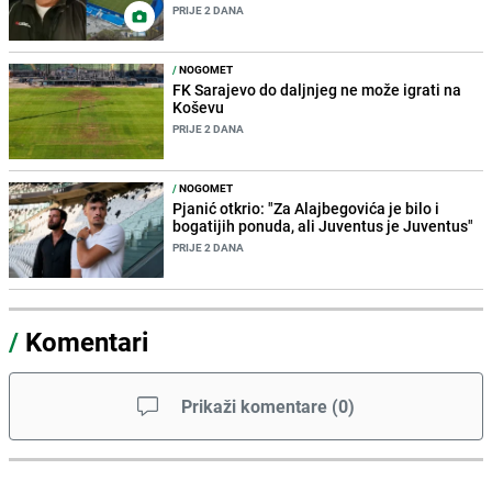
PRIJE 2 DANA
/
NOGOMET
FK Sarajevo do daljnjeg ne može igrati na
Koševu
PRIJE 2 DANA
/
NOGOMET
Pjanić otkrio: "Za Alajbegovića je bilo i
bogatijih ponuda, ali Juventus je Juventus"
PRIJE 2 DANA
/
Komentari
Prikaži komentare
(
0
)