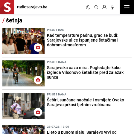
Otvor
/
šetnja
PRIJE 1 DAN
Kad temperature padnu, grad se budi:
Sarajevske ulice ispunjene šetačima i
dobrom atmosferom
PRIJE 3 DANA
Sarajevska oaza mira: Pogledajte kako
izgleda Vilsonovo šetalište pred zalazak
sunca
PRIJE 3 DANA
Šeširi, sunčane naočale i osmijeh: Ovako
Sarajevo prkosi ljetnim vrućinama
29.07.26. 13:00
Ljeto u punom sjaju: Sarajevo vrvi od