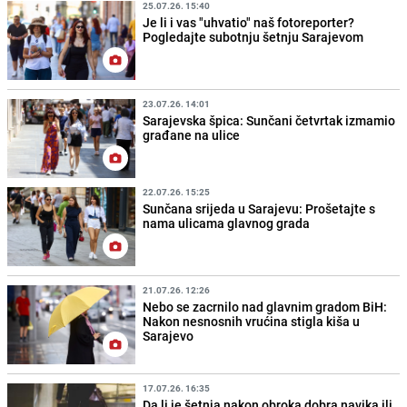
25.07.26. 15:40
Je li i vas "uhvatio" naš fotoreporter?
Pogledajte subotnju šetnju Sarajevom
23.07.26. 14:01
Sarajevska špica: Sunčani četvrtak izmamio
građane na ulice
22.07.26. 15:25
Sunčana srijeda u Sarajevu: Prošetajte s
nama ulicama glavnog grada
21.07.26. 12:26
Nebo se zacrnilo nad glavnim gradom BiH:
Nakon nesnosnih vrućina stigla kiša u
Sarajevo
17.07.26. 16:35
Da li je šetnja nakon obroka dobra navika ili