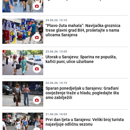
24.06.26. 13:10
"Plavo-žuta mahala": Navijačka groznica
trese glavni grad BiH, prošetajte s nama
ulicama Sarajeva
23.06.26. 13:05
Utorak u Sarajevu: Sparina ne popušta,
kafići puni, ulice užurbane
22.06.26. 13:15
Sparan ponedjeljak u Sarajevu: Građani
osvježenje traže u hladu, pogledajte šta
smo zabilježili
21.06.26. 16:03
Prvi dan ljeta u Sarajevu: Veliki broj turista
najavljuje odličnu sezonu