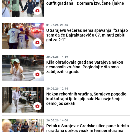
outfit građana: Iz ormara izvučene i jakne
01.07.26. 21:55
U Sarajevu večeras nema spavanja: "Sanjao
sam da će Bajraktarević u 87. minuti zabiti
gol za 2:1"
30.06.26. 14:19
Kiša obradovala građane Sarajeva nakon
nesnosnih vrućina: Pogledajte šta smo
zabilježili u gradu
30.06.26. 12:44
Nakon rekordnih vrućina, Sarajevo pogodio
kratkotrajni ljetni pljusak: Na osvježenje
ćemo još čekati
26.06.26. 14:00
Petak u Sarajevu: Gradske ulice pune turista
i građana uprkos visokim temperaturama