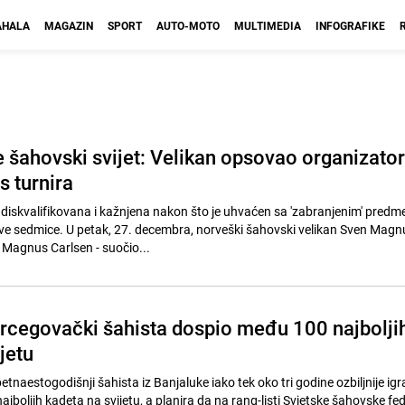
HALA
MAGAZIN
SPORT
AUTO-MOTO
MULTIMEDIA
INFOGRAFIKE
e šahovski svijet: Velikan opsovao organizato
s turnira
diskvalifikovana i kažnjena nakon što je uhvaćen sa 'zabranjenim' pred
ve sedmice. U petak, 27. decembra, norveški šahovski velikan Sven Mag
 Magnus Carlsen - suočio...
cegovački šahista dospio među 100 najbolji
jetu
naestogodišnji šahista iz Banjaluke iako tek oko tri godine ozbiljnije igr
jboljih kadeta na svijetu, a planira da na rang-listi Svjetske šahovske fed