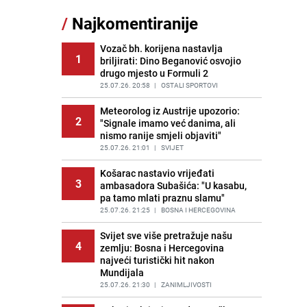
/
Najkomentiranije
Recept za brze uštipke: Ne upijaju
11
ulje i gotovi su za 30 minuta
Vozač bh. korijena nastavlja
PRIJE OKO 12H
|
RECEPTI
1
briljirati: Dino Beganović osvojio
drugo mjesto u Formuli 2
Gosti iz Njemačke napravili požar u
12
apartmanu u Istri, vlasniku se
25.07.26. 20:58
|
OSTALI SPORTOVI
smijali i pokazivali srednji prst
Meteorolog iz Austrije upozorio:
PRIJE 2 DANA
|
REGIJA
2
"Signale imamo već danima, ali
nismo ranije smjeli objaviti"
Užas u bh. susjedstvu, mladići
13
bludničili nad maloljetnicom i sve
25.07.26. 21:01
|
SVIJET
snimali: "Stari te gleda u lajvu"
Košarac nastavio vrijeđati
PRIJE 2 DANA
|
REGIJA
3
ambasadora Subašića: "U kasabu,
pa tamo mlati praznu slamu"
Novi detalji istrage: Ruske službe
14
otkrile moguć uzrok tragedije bh.
25.07.26. 21:25
|
BOSNA I HERCEGOVINA
planinara na Elbrusu
Svijet sve više pretražuje našu
PRIJE 2 DANA
|
SVIJET
4
zemlju: Bosna i Hercegovina
najveći turistički hit nakon
Očistite rernu bez hemikalija:
15
Mundijala
Poznata stručnjakinja dijeli savjete
25.07.26. 21:30
|
ZANIMLJIVOSTI
PRIJE 2 DANA
|
ŽIVOT I STIL