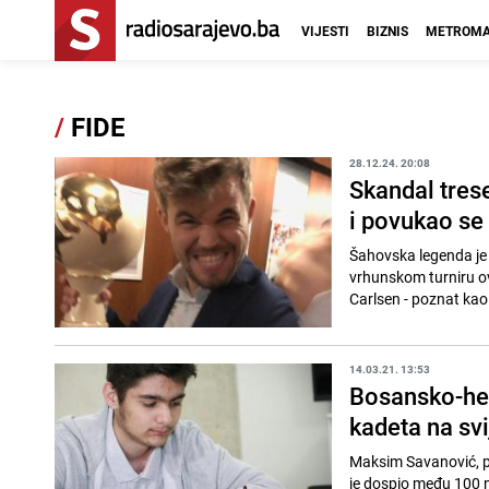
VIJESTI
BIZNIS
METROMA
/
FIDE
28.12.24. 20:08
Skandal tres
i povukao se 
Šahovska legenda je 
vrhunskom turniru o
Carlsen - poznat kao
14.03.21. 13:53
Bosansko-her
kadeta na svi
Maksim Savanović, pet
je dospio među 100 na