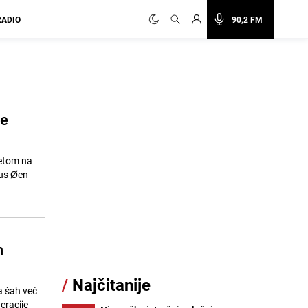
RADIO
90,2 FM
re
metom na
nus Øen
h
/
Najčitanije
a šah već
eracije