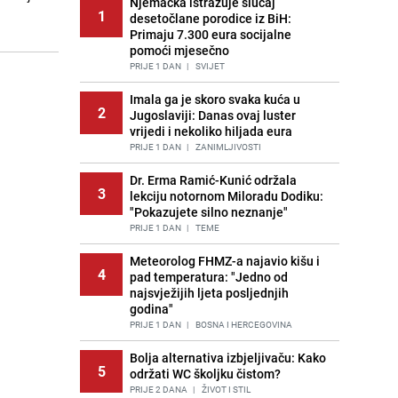
Njemačka istražuje slučaj
1
desetočlane porodice iz BiH:
Primaju 7.300 eura socijalne
pomoći mjesečno
PRIJE 1 DAN
|
SVIJET
Imala ga je skoro svaka kuća u
2
Jugoslaviji: Danas ovaj luster
vrijedi i nekoliko hiljada eura
PRIJE 1 DAN
|
ZANIMLJIVOSTI
Dr. Erma Ramić-Kunić održala
3
lekciju notornom Miloradu Dodiku:
"Pokazujete silno neznanje"
PRIJE 1 DAN
|
TEME
Meteorolog FHMZ-a najavio kišu i
4
pad temperatura: "Jedno od
najsvježijih ljeta posljednjih
godina"
PRIJE 1 DAN
|
BOSNA I HERCEGOVINA
Bolja alternativa izbjeljivaču: Kako
5
održati WC školjku čistom?
PRIJE 2 DANA
|
ŽIVOT I STIL