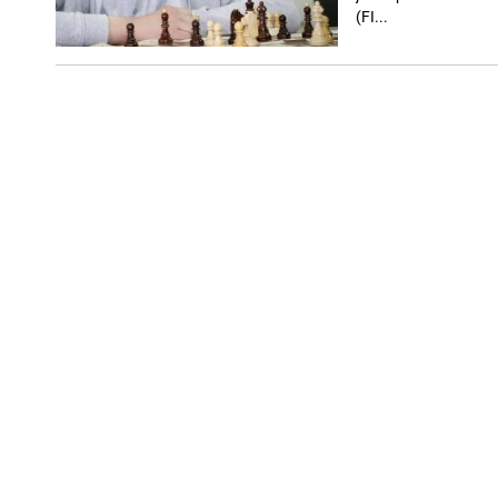
(FI...