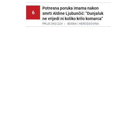
Potresna poruka imama nakon
6
smrti Aldine Ljubunčić: "Dunjaluk
ne vrijedi ni koliko krilo komarca"
PRIJE OKO 22H
|
BOSNA I HERCEGOVINA
Cijela regija čeka njegovu
7
progonozu: Poznati meteorolog
najavljuje veću promjenu vremena
PRIJE 1 DAN
|
REGIJA
Stručnjaci upozoravaju: Izrael ulaže
8
milione kako bi utjecao na
odgovore ChatGPT-a o Gazi
PRIJE 2 DANA
|
SVIJET
Kako očistiti staklo od tuš-kabina:
9
Jednostavni savjeti za očuvanje
sjaja
PRIJE 1 DAN
|
ŽIVOT I STIL
Jedan od najvećih gradova nije na
10
listi: Ovo su lokacije prvih Lidl
prodavnica u BiH
PRIJE 1 DAN
|
BOSNA I HERCEGOVINA