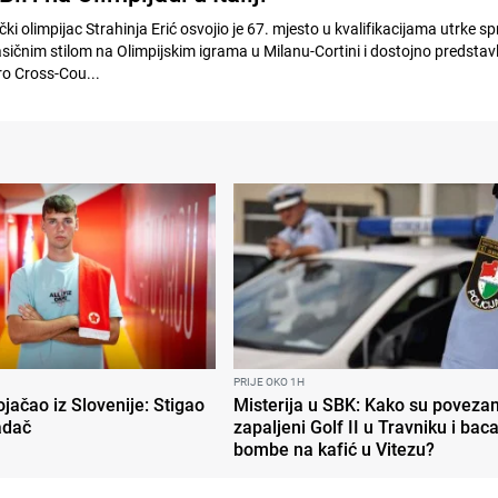
olimpijac Strahinja Erić osvojio je 67. mjesto u kvalifikacijama utrke sp
asičnim stilom na Olimpijskim igrama u Milanu-Cortini i dostojno predstav
ero Cross-Cou...
PRIJE OKO 1H
jačao iz Slovenije: Stigao
Misterija u SBK: Kako su povezan
adač
zapaljeni Golf II u Travniku i bac
bombe na kafić u Vitezu?