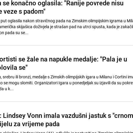
 se konačno oglasila: "Ranije povrede nisu
e veze s padom"
 put oglasila nakon stravičnog pada na Zimskim olimpijskim igrama u Mil
američka skijašica doživjela je strašan pad na utrci spusta, kada je zakači
kon pada su se...
ortisti se žale na napukle medalje: "Pala je u
olovila se"
u, srebru ili bronzi, medalje s Zimskih olimpijskih igara u Milanu i Cortini i
ko se mogu slomiti. Organizatori Igara u ponedjeljak su izjavili da su pokre
a u k...
: Lindsey Vonn imala vazdušni jastuk s "crno
ijelu za vrijeme pada