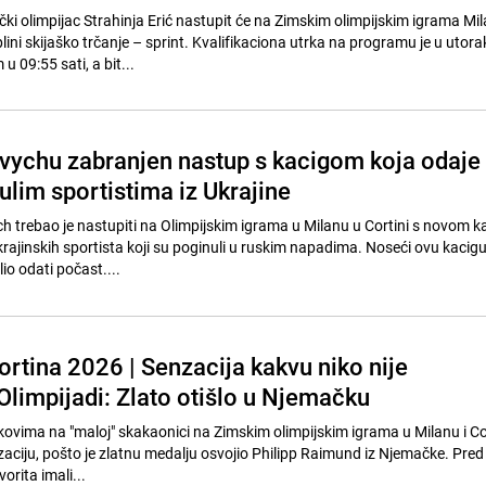
 olimpijac Strahinja Erić nastupit će na Zimskim olimpijskim igrama Mi
lini skijaško trčanje – sprint. Kvalifikaciona utrka na programu je u utorak
u 09:55 sati, a bit...
vychu zabranjen nastup s kacigom koja odaje
ulim sportistima iz Ukrajine
h trebao je nastupiti na Olimpijskim igrama u Milanu u Cortini s novom k
ukrajinskih sportista koji su poginuli u ruskim napadima. Noseći ovu kacigu
io odati počast....
ortina 2026 | Senzacija kakvu niko nije
Olimpijadi: Zlato otišlo u Njemačku
kovima na "maloj" skakaonici na Zimskim olimpijskim igrama u Milanu i Co
nzaciju, pošto je zlatnu medalju osvojio Philipp Raimund iz Njemačke. Pre
orita imali...