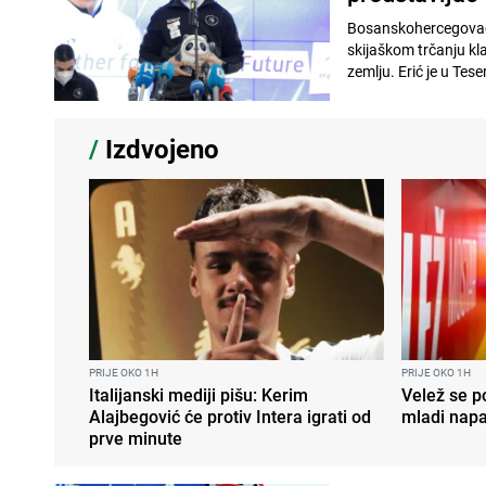
Bosanskohercegovački 
skijaškom trčanju kl
zemlju. Erić je u Tes
/
Izdvojeno
PRIJE OKO 1H
PRIJE OKO 1H
Italijanski mediji pišu: Kerim
Velež se po
Alajbegović će protiv Intera igrati od
mladi nap
prve minute