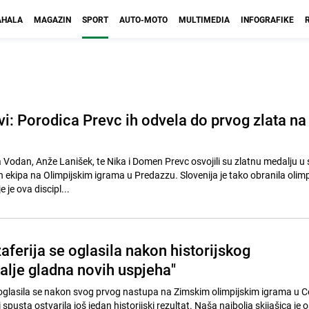
HALA
MAGAZIN
SPORT
AUTO-MOTO
MULTIMEDIA
INFOGRAFIKE
vi: Porodica Prevc ih odvela do prvog zlata na
 Vodan, Anže Lanišek, te Nika i Domen Prevc osvojili su zlatnu medalju u 
 ekipa na Olimpijskim igrama u Predazzu. Slovenija je tako obranila olimp
 je ova discipl...
ferija se oglasila nakon historijskog
 dalje gladna novih uspjeha"
oglasila se nakon svog prvog nastupa na Zimskim olimpijskim igrama u Cor
i spusta ostvarila još jedan historijski rezultat. Naša najbolja skijašica je