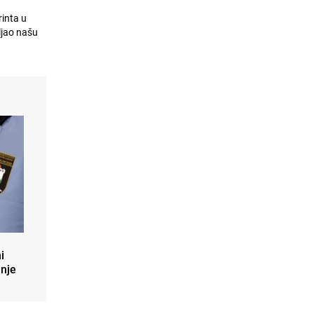
rinta u
ljao našu
i
anje