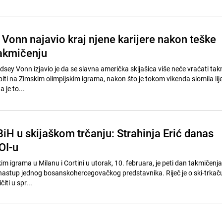
 Vonn najavio kraj njene karijere nakon teške
akmičenju
dsey Vonn izjavio je da se slavna američka skijašica više neće vraćati ta
piti na Zimskim olimpijskim igrama, nakon što je tokom vikenda slomila li
 je to...
iH u skijaškom trčanju: Strahinja Erić danas
OI-u
m igrama u Milanu i Cortini u utorak, 10. februara, je peti dan takmičenj
 nastup jednog bosanskohercegovačkog predstavnika. Riječ je o ski-trkaču
čiti u spr...