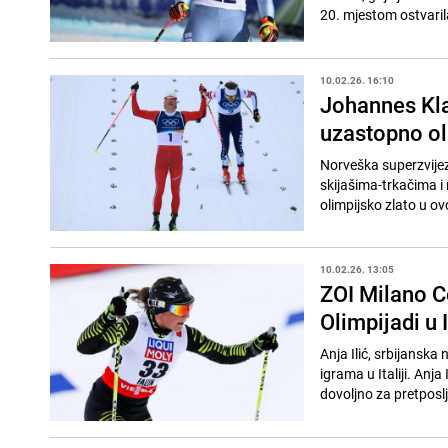
20. mjestom ostvarila
10.02.26. 16:10
Johannes Klae
uzastopno ol
Norveška superzvije
skijašima-trkačima i
olimpijsko zlato u ovoj
10.02.26. 13:05
ZOI Milano Co
Olimpijadi u It
Anja Ilić, srbijanska 
igrama u Italiji. Anja
dovoljno za pretposlj.