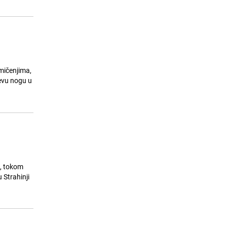
kmičenjima,
jevu nogu u
a, tokom
 Strahinji