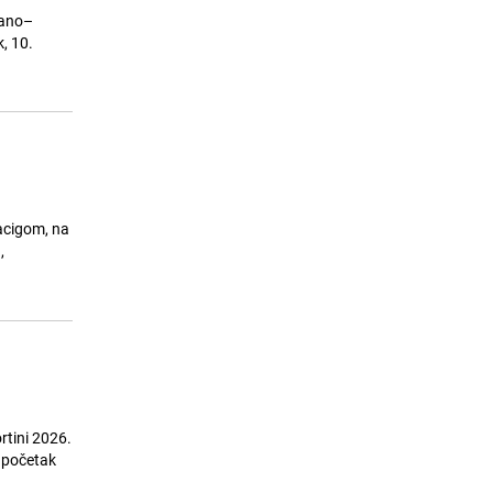
lano–
, 10.
acigom, na
,
rtini 2026.
d početak