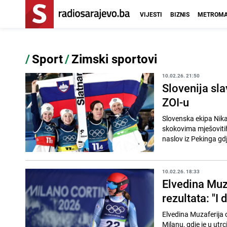
VIJESTI
BIZNIS
METROMA
/
Sport
/
Zimski sportovi
10.02.26. 21:50
Slovenija sla
ZOI-u
Slovenska ekipa Nika
skokovima mješovitih
naslov iz Pekinga gdje
10.02.26. 18:33
Elvedina Muza
rezultata: "I
Elvedina Muzaferija 
Milanu, gdje je u utrc