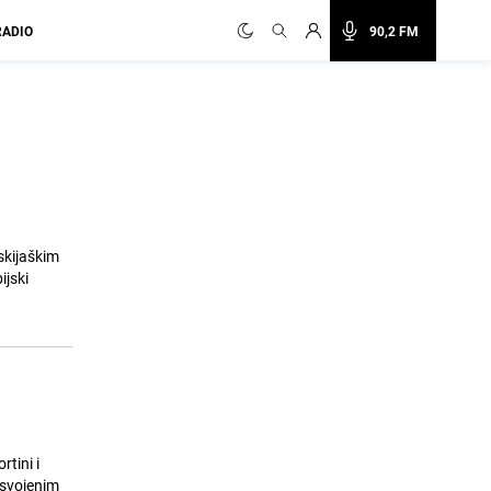
RADIO
90,2 FM
skijaškim
ijski
tini i
 osvojenim