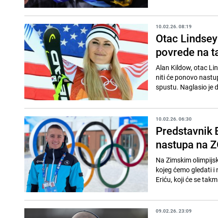
10.02.26. 08:19
Otac Lindsey
povrede na t
Alan Kildow, otac Lin
niti će ponovo nastu
spustu. Naglasio je da
10.02.26. 06:30
Predstavnik B
nastupa na Z
Na Zimskim olimpijski
kojeg ćemo gledati i
Eriću, koji će se takmi
09.02.26. 23:09