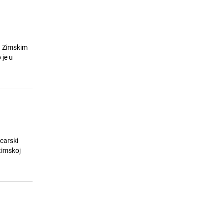
a Zimskim
 je u
carski
 timskoj