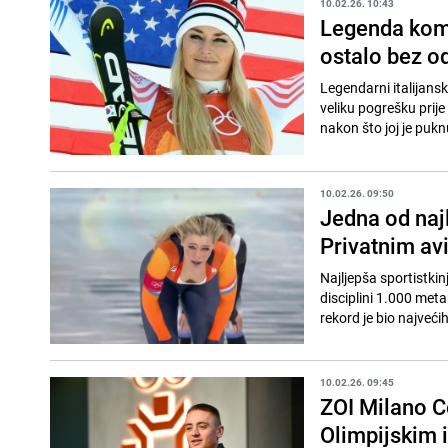
10.02.26. 10:43
Legenda kome
ostalo bez od
Legendarni italijans
veliku pogrešku prije
nakon što joj je puknuo
10.02.26. 09:50
Jedna od najl
Privatnim av
Najljepša sportistkin
disciplini 1.000 metar
rekord je bio najvećih
10.02.26. 09:45
ZOI Milano C
Olimpijskim 