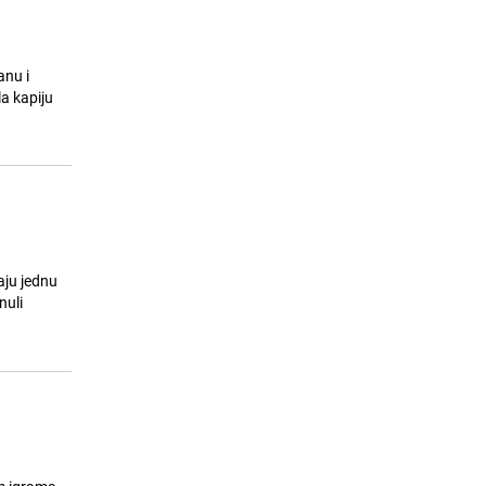
anu i
la kapiju
maju jednu
nuli
m