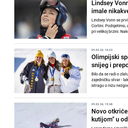
Lindsey Vonn
imale nikakv
Lindsey Vonn se prvi
Cortini. Podsjetimo, 
pri velikoj brzini. Na
09.02.26. 16:23
Olimpijski sp
snijeg i prep
Bilo da se radi o zlat
zajedničku stvar - la
istragu o nizu nezgod
09.02.26. 15:48
Novo otkriće
kutijom" u od