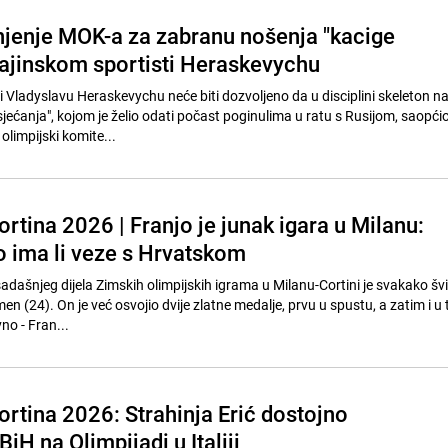
njenje MOK-a za zabranu nošenja "kacige
rajinskom sportisti Heraskevychu
i Vladyslavu Heraskevychu neće biti dozvoljeno da u disciplini skeleton n
jećanja", kojom je želio odati počast poginulima u ratu s Rusijom, saopćio
limpijski komite...
rtina 2026 | Franjo je junak igara u Milanu:
o ima li veze s Hrvatskom
dašnjeg dijela Zimskih olimpijskih igrama u Milanu-Cortini je svakako švi
men (24). On je već osvojio dvije zlatne medalje, prvu u spustu, a zatim i u
no - Fran...
ortina 2026: Strahinja Erić dostojno
BiH na Olimpijadi u Italiji