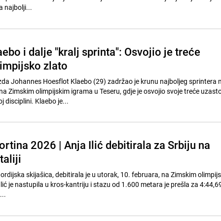
 najbolji...
bo i dalje "kralj sprinta": Osvojio je treće
impijsko zlato
zda Johannes Hoesflot Klaebo (29) zadržao je krunu najboljeg sprintera
 na Zimskim olimpijskim igrama u Teseru, gdje je osvojio svoje treće uzas
 disciplini. Klaebo je...
rtina 2026 | Anja Ilić debitirala za Srbiju na
aliji
nordijska skijašica, debitirala je u utorak, 10. februara, na Zimskim olimpij
 Ilić je nastupila u kros-kantriju i stazu od 1.600 metara je prešla za 4:44,69
..