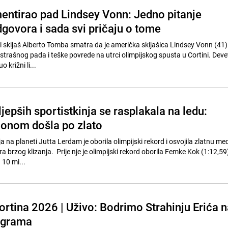
ntirao pad Lindsey Vonn: Jedno pitanje
govora i sada svi pričaju o tome
ki skijaš Alberto Tomba smatra da je američka skijašica Lindsey Vonn (41)
 strašnog pada i teške povrede na utrci olimpijskog spusta u Cortini. Dev
 križni li...
jepših sportistkinja se rasplakala na ledu:
ionom došla po zlato
ja na planeti Jutta Lerdam je oborila olimpijski rekord i osvojila zlatnu me
a brzog klizanja. Prije nje je olimpijski rekord oborila Femke Kok (1:12,59) 
 10 mi...
ortina 2026 | Uživo: Bodrimo Strahinju Erića n
igrama