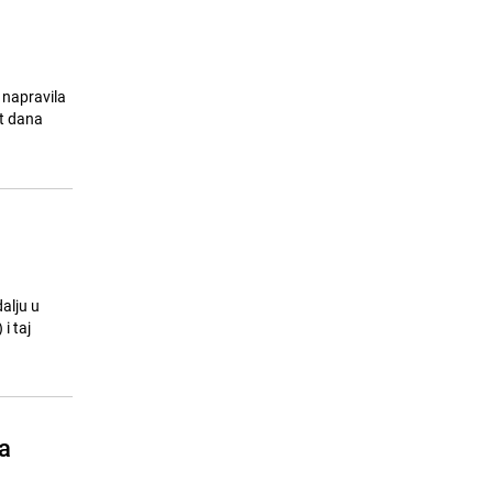
 napravila
et dana
dalju u
i taj
a