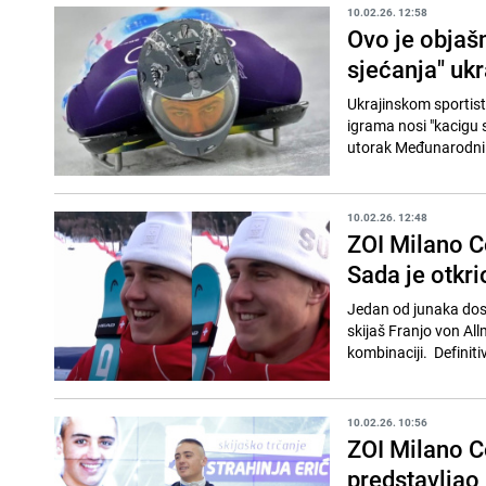
10.02.26. 12:58
Ovo je objaš
sjećanja" uk
Ukrajinskom sportist
igrama nosi "kacigu s
utorak Međunarodni o
10.02.26. 12:48
ZOI Milano Co
Sada je otkri
Jedan od junaka dosa
skijaš Franjo von All
kombinaciji. Definitiv
10.02.26. 10:56
ZOI Milano C
predstavljao 