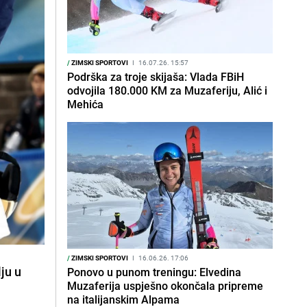
/
ZIMSKI SPORTOVI
I
16.07.26. 15:57
Podrška za troje skijaša: Vlada FBiH
odvojila 180.000 KM za Muzaferiju, Alić i
Mehića
/
ZIMSKI SPORTOVI
I
16.06.26. 17:06
ju u
Ponovo u punom treningu: Elvedina
Muzaferija uspješno okončala pripreme
na italijanskim Alpama