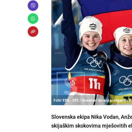
Foto: EPA - EFE / Slovenski tim koji je stigao do z
Slovenska ekipa Nika Vodan, Anže 
skijaškim skokovima mješovitih e