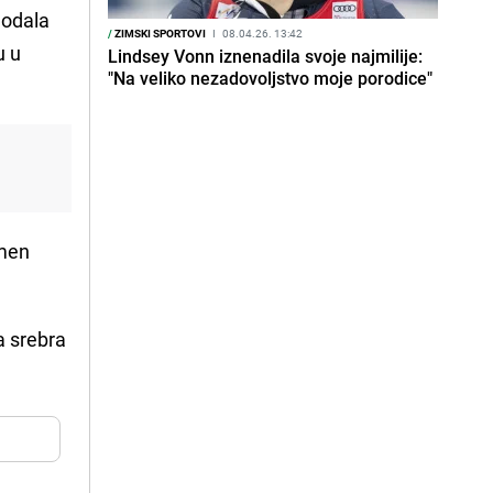
dodala
/
ZIMSKI SPORTOVI
I
08.04.26. 13:42
u u
Lindsey Vonn iznenadila svoje najmilije:
"Na veliko nezadovoljstvo moje porodice"
omen
va srebra