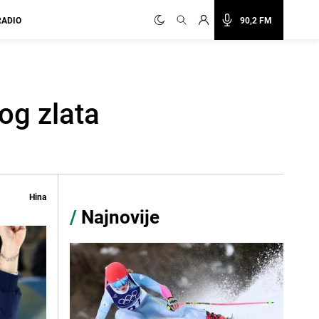
RADIO
90,2 FM
og zlata
Hina
/
Najnovije