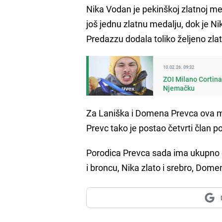
Nika Vodan je pekinškoj zlatnoj med
još jednu zlatnu medalju, dok je 
Predazzu dodala toliko željeno zlat
10.02.26. 09:32
ZOI Milano Cortina 
Njemačku
Za Laniška i Domena Prevca ova me
Prevc tako je postao četvrti član p
Porodica Prevca sada ima ukupno
i broncu, Nika zlato i srebro, Dome