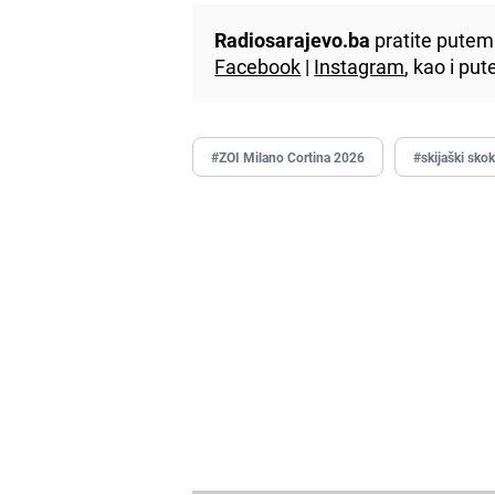
Radiosarajevo.ba
pratite putem 
Facebook
|
Instagram
, kao i p
#ZOI Milano Cortina 2026
#skijaški sko