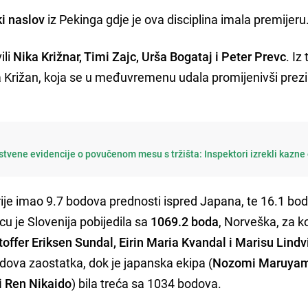
ki naslov
iz Pekinga gdje je ova disciplina imala premijeru
ili
Nika Križnar, Timi Zajc, Urša Bogataj i Peter Prevc
. Iz
ka Križan, koja se u međuvremenu udala promijenivši prez
tvene evidencije o povučenom mesu s tržišta: Inspektori izrekli kazne
rije imao 9.7 bodova prednosti ispred Japana, te 16.1 bo
u je Slovenija pobijedila sa
1069.2 boda
, Norveška, za k
offer Eriksen Sundal, Eirin Maria Kvandal i Marisu Lindv
dova zaostatka, dok je japanska ekipa (
Nozomi Maruyam
i Ren Nikaido
) bila treća sa 1034 bodova.