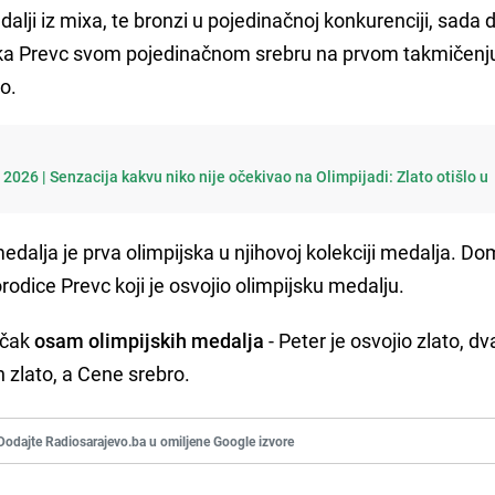
alji iz mixa, te bronzi u pojedinačnoj konkurenciji, sada 
Nika Prevc svom pojedinačnom srebru na prvom takmičenj
o.
2026 | Senzacija kakvu niko nije očekivao na Olimpijadi: Zlato otišlo u
dalja je prva olimpijska u njihovoj kolekciji medalja. D
orodice Prevc koji je osvojio olimpijsku medalju.
 čak
osam olimpijskih medalja
- Peter je osvojio zlato, d
n zlato, a Cene srebro.
Dodajte Radiosarajevo.ba u omiljene Google izvore