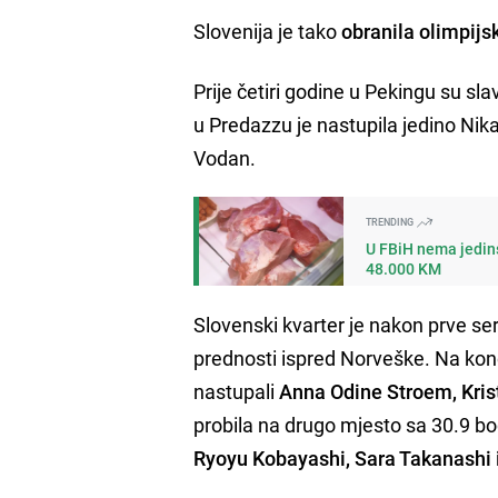
Slovenija je tako
obranila olimpijs
Prije četiri godine u Pekingu su slav
u Predazzu je nastupila jedino Ni
Vodan.
TRENDING
U FBiH nema jedins
48.000 KM
Slovenski kvarter je nakon prve se
prednosti ispred Norveške. Na konc
nastupali
Anna Odine Stroem, Krist
probila na drugo mjesto sa 30.9 bo
Ryoyu Kobayashi, Sara Takanashi 