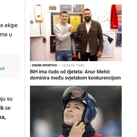
.
 te ekipe
ime u
/
ZIMSKI SPORTOVI
I
10.04.26. 15:00
 od
BiH ima čudo od djeteta: Anur Mehić
dominira među svjetskom konkurencijom
d
oju su
ik
se
a,