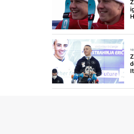
Z
i
H
10
Z
d
It