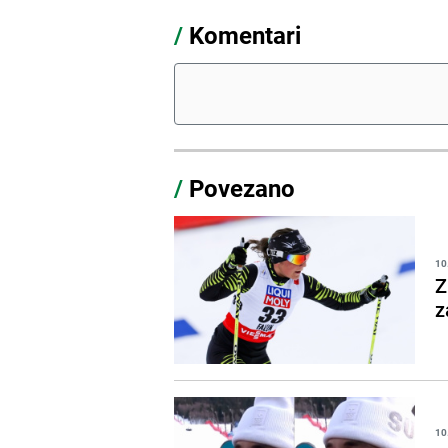
/
Komentari
/
Povezano
10
Z
z
10