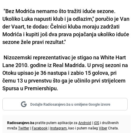
"Bez Modrića nemamo što tražiti iduće sezone.
Ukoliko Luka napusti klub i ja odlazim," poručio je Van
der Vaart, te dodao: Čelnici kluba moraju zadržati
Modrića i kupiti još dva prava pojačanja ukoliko iduće
sezone žele pravi rezultat."
Nizozemski reprezentativac je stigao na White Hart
Lane 2010. godine iz Real Madrida. U prvoj sezoni na
Otoku upisao je 36 nastupa i zabio 15 golova, pri
čemu 13 u prvenstvu što ga je učinilo prvi strijelcem
Spursa u Premiershipu.
Dodajte Radiosarajevo.ba u omiljene Google izvore
Radiosarajevo.ba
pratite putem aplikacije za
Android
|
iOS
i društvenih
mreža
Twitter
|
Facebook
|
Instagram
, kao i putem našeg
Viber
Chata.