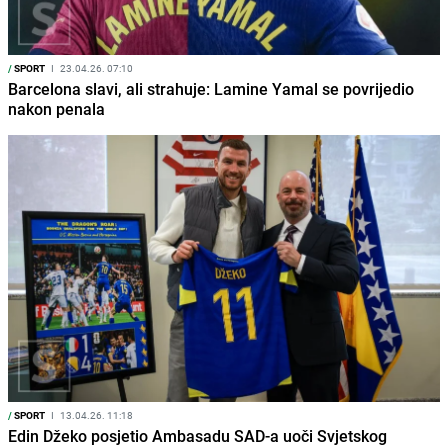
/
SPORT
I
23.04.26. 07:10
Barcelona slavi, ali strahuje: Lamine Yamal se povrijedio
nakon penala
/
SPORT
I
13.04.26. 11:18
Edin Džeko posjetio Ambasadu SAD-a uoči Svjetskog