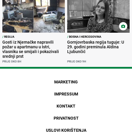
/
REGIJA
/
BOSNA I HERCEGOVINA
Gosti iz Njemačke napravili
Gornjovrbaska regija tuguje: U
požar u apartmanu u Istri,
29. godini preminula Aldina
vlasniku se smijali i pokazivali
Ljubunčić
srednji prst
PRIJE OKO 8H
PRIJE OKO 9H
MARKETING
IMPRESSUM
KONTAKT
PRIVATNOST
USLOVI KORIŠTENJA