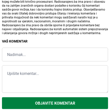
kojeg možete biti krivično procesuirani. Radiosarajevo.ba ima pravo i obavezu
da na zahtjev zvaničnih organa dostavi podatke o korisniku čiji komentari
sadrže govor mržnje, kao i da korisniku trajno blokira pristup. Obaviještavamo
vas da svaki čitatelj dobrovoljno pristupa čitanju i kreiranju komentara i
prihvata mogućnost da neki komentari mogu sadržavati narativ koji je u
suprotnosti sa vjerskim, nacionalnim, moralnim i drugim načelima.
Radiosarajevo.ba ima pravo da obriše sporne ili prijavljene komentare bez
najave i objašnjenja. Radiosarajevo.ba koristi automatski sistem prepoznavanja
i uklanjanja govora mržnje i drugih neprimjerenih sadržaja u komentarima.
VAŠ KOMENTAR
OBJAVITE KOMENTAR