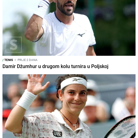
/
TENIS
I
PRIJE 2 DANA
Damir Džumhur u drugom kolu turnira u Poljskoj