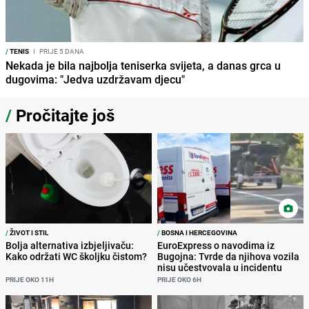
/
TENIS
I
PRIJE 5 DANA
Nekada je bila najbolja teniserka svijeta, a danas grca u
dugovima: "Jedva uzdržavam djecu"
/
Pročitajte još
/
ŽIVOT I STIL
/
BOSNA I HERCEGOVINA
Bolja alternativa izbjeljivaču:
EuroExpress o navodima iz
Kako održati WC školjku čistom?
Bugojna: Tvrde da njihova vozila
nisu učestvovala u incidentu
PRIJE OKO 11H
PRIJE OKO 6H