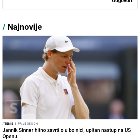
Odgovori
/
Najnovije
/
TENIS
I
PRIJE OKO 9H
Jannik Sinner hitno završio u bolnici, upitan nastup na US
Openu