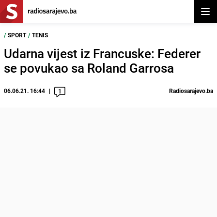
Otvor
/
SPORT
/
TENIS
Udarna vijest iz Francuske: Federer
se povukao sa Roland Garrosa
06.06.21. 16:44
Radiosarajevo.ba
1