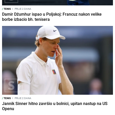
/
TENIS
I
PRIJE 2 DANA
Damir Džumhur ispao u Poljskoj: Francuz nakon velike
borbe izbacio bh. tenisera
/
TENIS
I
PRIJE 2 DANA
Jannik Sinner hitno završio u bolnici, upitan nastup na US
Openu