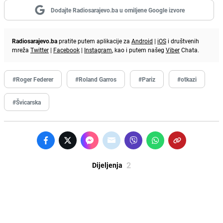
Dodajte Radiosarajevo.ba u omiljene Google izvore
Radiosarajevo.ba
pratite putem aplikacije za
Android
|
iOS
i društvenih
mreža
Twitter
|
Facebook
|
Instagram
, kao i putem našeg
Viber
Chata.
#Roger Federer
#Roland Garros
#Pariz
#otkazi
#Švicarska
2
Dijeljenja