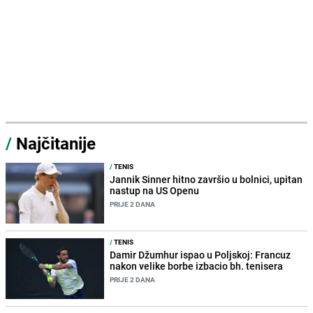
/
Najčitanije
/
TENIS
Jannik Sinner hitno završio u bolnici, upitan
nastup na US Openu
PRIJE 2 DANA
/
TENIS
Damir Džumhur ispao u Poljskoj: Francuz
nakon velike borbe izbacio bh. tenisera
PRIJE 2 DANA