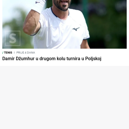
/
TENIS
I
PRIJE 4 DANA
Damir Džumhur u drugom kolu turnira u Poljskoj