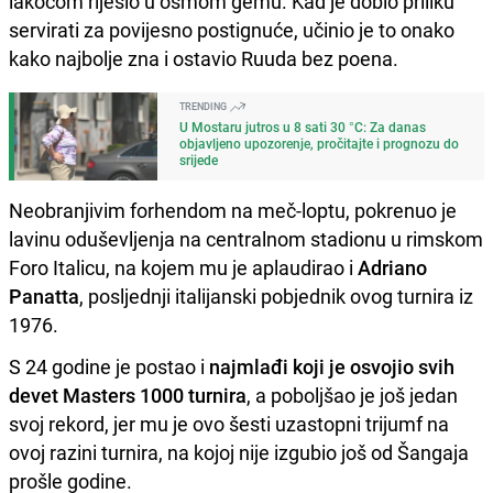
lakoćom riješio u osmom gemu. Kad je dobio priliku
servirati za povijesno postignuće, učinio je to onako
kako najbolje zna i ostavio Ruuda bez poena.
TRENDING
U Mostaru jutros u 8 sati 30 °C: Za danas
objavljeno upozorenje, pročitajte i prognozu do
srijede
Neobranjivim forhendom na meč-loptu, pokrenuo je
lavinu oduševljenja na centralnom stadionu u rimskom
Foro Italicu, na kojem mu je aplaudirao i
Adriano
Panatta
, posljednji italijanski pobjednik ovog turnira iz
1976.
S 24 godine je postao i
najmlađi koji je osvojio svih
devet Masters 1000 turnira
, a poboljšao je još jedan
svoj rekord, jer mu je ovo šesti uzastopni trijumf na
ovoj razini turnira, na kojoj nije izgubio još od Šangaja
prošle godine.