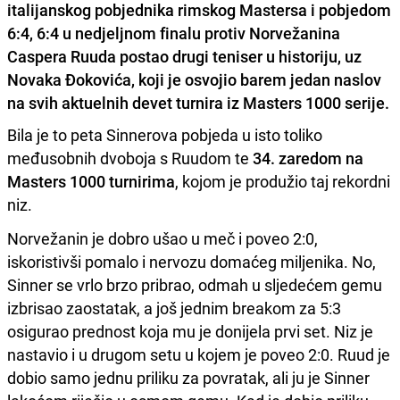
italijanskog pobjednika rimskog Mastersa i pobjedom
6:4, 6:4 u nedjeljnom finalu protiv Norvežanina
Caspera Ruuda postao drugi teniser u historiju, uz
Novaka Đokovića, koji je osvojio barem jedan naslov
na svih aktuelnih devet turnira iz Masters 1000 serije.
Bila je to peta Sinnerova pobjeda u isto toliko
međusobnih dvoboja s Ruudom te
34. zaredom na
Masters 1000 turnirima
, kojom je produžio taj rekordni
niz.
Norvežanin je dobro ušao u meč i poveo 2:0,
iskoristivši pomalo i nervozu domaćeg miljenika. No,
Sinner se vrlo brzo pribrao, odmah u sljedećem gemu
izbrisao zaostatak, a još jednim breakom za 5:3
osigurao prednost koja mu je donijela prvi set. Niz je
nastavio i u drugom setu u kojem je poveo 2:0. Ruud je
dobio samo jednu priliku za povratak, ali ju je Sinner