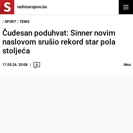
Otvor
/
SPORT
/
TENIS
Čudesan poduhvat: Sinner novim
naslovom srušio rekord star pola
stoljeća
17.05.26. 20:08
Hina
0