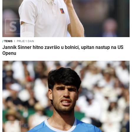
/
TENIS
I
PRIJE 1 DAN
Jannik Sinner hitno završio u bolnici, upitan nastup na US
Openu