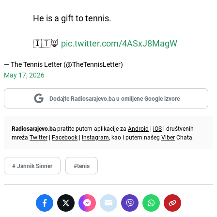
He is a gift to tennis.
🇮🇹🦊
pic.twitter.com/4ASxJ8MagW
— The Tennis Letter (@TheTennisLetter)
May 17, 2026
Dodajte Radiosarajevo.ba u omiljene Google izvore
Radiosarajevo.ba
pratite putem aplikacije za
Android
|
iOS
i društvenih
mreža
Twitter
|
Facebook
|
Instagram
, kao i putem našeg
Viber
Chata.
# Jannik Sinner
#tenis