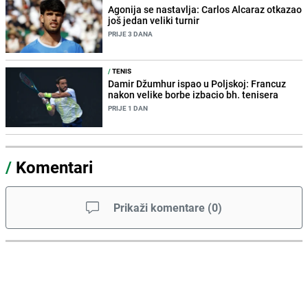
Agonija se nastavlja: Carlos Alcaraz otkazao
još jedan veliki turnir
PRIJE 3 DANA
/
TENIS
Damir Džumhur ispao u Poljskoj: Francuz
nakon velike borbe izbacio bh. tenisera
PRIJE 1 DAN
/
Komentari
Prikaži komentare
(
0
)