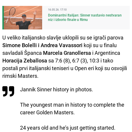
16.05.26. 17:10
Dominantni Italijan: Sinner nastavio nestvaran
niz i izborio finale u Rimu
U veliko italijansko slavlje uklopili su se igrači parova
Simone Bolelli i Andrea Vavassori
koji su u finalu
savladali Španca
Marcela Granollersa
i Argentinca
Horacija Zeballosa
sa 7:6 (8), 6:7 (3), 10:3 i tako
postali prvi italijanski teniseri u Open eri koji su osvojili
rimski Masters.
Jannik Sinner history in photos.
The youngest man in history to complete the
career Golden Masters.
24 years old and he’s just getting started.