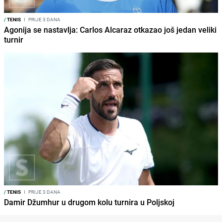
/
TENIS
I
PRIJE 3 DANA
Agonija se nastavlja: Carlos Alcaraz otkazao još jedan veliki
turnir
/
TENIS
I
PRIJE 3 DANA
Damir Džumhur u drugom kolu turnira u Poljskoj