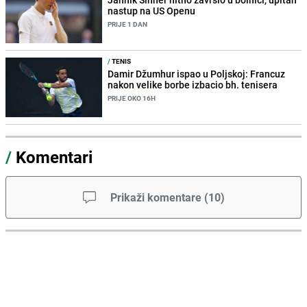
nastup na US Openu
PRIJE 1 DAN
/
TENIS
Damir Džumhur ispao u Poljskoj: Francuz
nakon velike borbe izbacio bh. tenisera
PRIJE OKO 16H
/
Komentari
Prikaži komentare
(
10
)