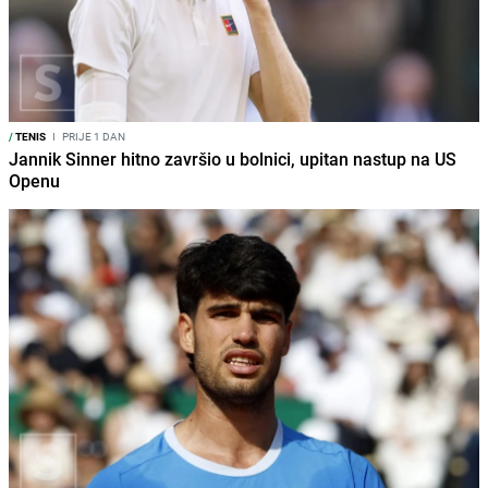
/
TENIS
I
PRIJE 1 DAN
Jannik Sinner hitno završio u bolnici, upitan nastup na US
Openu