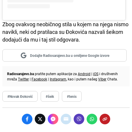
Zbog ovakvog neobičnog stila u kojem na njega nismo
navikli, neki od pratilaca su Đokovića nazvali šeikom
dodajući da mu i taj stil odgovara.
Dodajte Radiosarajevo.ba u omiljene Google izvore
Radiosarajevo.ba
pratite putem aplikacije za
Android
|
iOS
i društvenih
mreža
Twitter
|
Facebook
|
Instagram
, kao i putem našeg
Viber
Chata.
#Novak Đoković
#šeik
#tenis