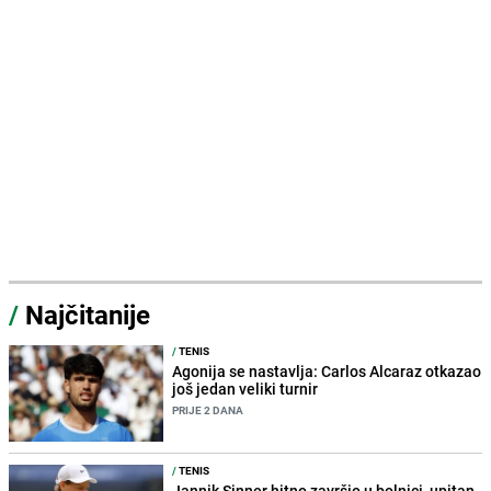
/
Najčitanije
/
TENIS
Agonija se nastavlja: Carlos Alcaraz otkazao
još jedan veliki turnir
PRIJE 2 DANA
/
TENIS
Jannik Sinner hitno završio u bolnici, upitan