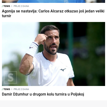
/
TENIS
I
PRIJE 2 DANA
Agonija se nastavlja: Carlos Alcaraz otkazao još jedan veliki
turnir
/
TENIS
I
PRIJE 2 DANA
Damir Džumhur u drugom kolu turnira u Poljskoj