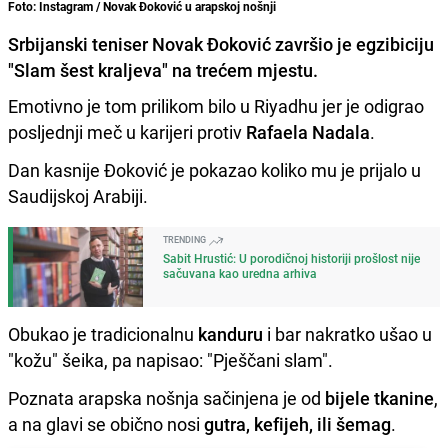
Foto: Instagram / Novak Đoković u arapskoj nošnji
Srbijanski teniser Novak Đoković završio je egzibiciju
"Slam šest kraljeva" na trećem mjestu.
Emotivno je tom prilikom bilo u Riyadhu jer je odigrao
posljednji meč u karijeri protiv
Rafaela Nadala
.
Dan kasnije Đoković je pokazao koliko mu je prijalo u
Saudijskoj Arabiji.
TRENDING
Sabit Hrustić: U porodičnoj historiji prošlost nije
sačuvana kao uredna arhiva
Obukao je tradicionalnu
kanduru
i bar nakratko ušao u
"kožu" šeika, pa napisao: "Pješčani slam".
Poznata arapska nošnja sačinjena je od
bijele tkanine
,
a na glavi se obično nosi
gutra, kefijeh, ili šemag
.