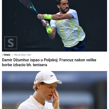
/
TENIS
I
PRIJE OKO 16H
Damir Džumhur ispao u Poljskoj: Francuz nakon velike
borbe izbacio bh. tenisera