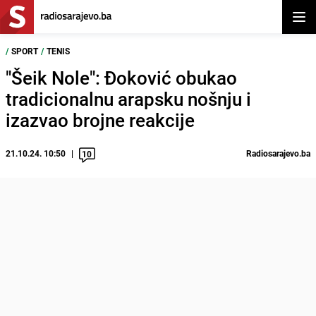
Otvor
/
SPORT
/
TENIS
"Šeik Nole": Đoković obukao
tradicionalnu arapsku nošnju i
izazvao brojne reakcije
21.10.24. 10:50
Radiosarajevo.ba
10