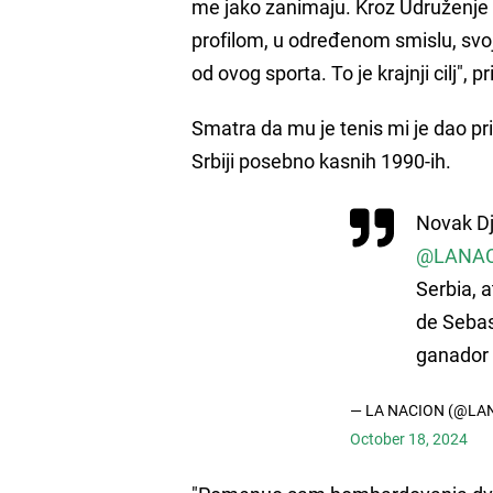
me jako zanimaju. Kroz Udruženje p
profilom, u određenom smislu, svo
od ovog sporta. To je krajnji cilj", 
Smatra da mu je tenis mi je dao pri
Srbiji posebno kasnih 1990-ih.
Novak Dj
@LANAC
Serbia, 
de Sebas
ganador
— LA NACION (@LA
October 18, 2024