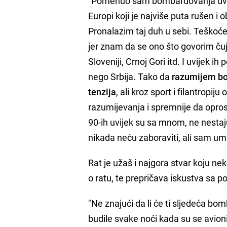
"Pomenuo sam bombardovanja dva i 
Europi koji je najviše puta rušen i
Pronalazim taj duh u sebi. Teškoće
jer znam da se ono što govorim čuj
Sloveniji, Crnoj Gori itd. I uvijek ih
nego Srbija. Tako da
razumijem bol
tenzija
, ali kroz sport i filantropij
razumijevanja i spremnije da oprost
90-ih uvijek su sa mnom, ne nestaj
nikada neću zaboraviti, ali sam umi
Rat je užaš i najgora stvar koju ne
o ratu, te prepričava iskustva sa 
"Ne znajući da li će ti sljedeća bom
budile svake noći kada su se avioni