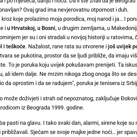
po mjeseca, danju i noću. Da li ste znali da je Beograd
 obnavljan? Ovaj grad ima nevjerovatnu otpornost i duh.
 kroz koje prolazimo moja porodica, moj narod i ja… I po
e i
u Hrvatskoj, u Bosni
, u drugim zemljama, u Makedoniji
 pominjem jer su i oni stradali u novijoj historiji u ratovima,
 i teškoće
. Nažalost, rane rata su otvorene i
još uvijek p
u otvara se pukotina, prostor da se ljudi približe, da imaju vi
e. To je poruka koju uvijek pokušavam prenijeti. Ta iskus
u, ali idem dalje. Ne mrzim nikoga zbog onoga što se desi
o da oprostim i da se radujem", poruka je tenisera iz Srbij
ko može doživjeti i strah od nepoznatog, zaključuje Đoković
porodicom iz Beograda 1999. godine.
ba pasti na glavu. I tako svaki dan, alarmi, sirene koje su
 približavali. Sjećam se svoje majke jedne noći… jer spav