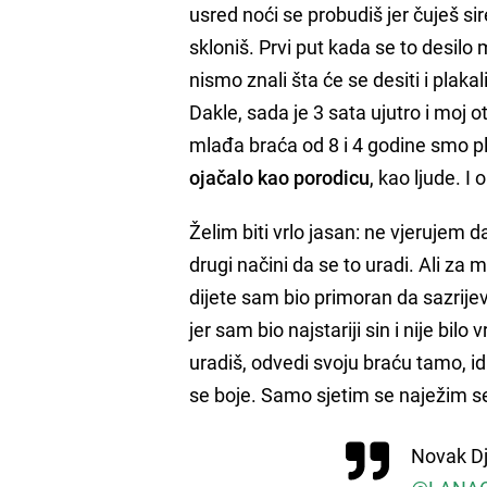
usred noći se probudiš jer čuješ s
skloniš. Prvi put kada se to desilo
nismo znali šta će se desiti i plakal
Dakle, sada je 3 sata ujutro i moj 
mlađa braća od 8 i 4 godine smo pla
ojačalo kao porodicu
, kao ljude. 
Želim biti vrlo jasan: ne vjerujem d
drugi načini da se to uradi. Ali za
dijete sam bio primoran da sazrije
jer sam bio najstariji sin i nije bi
uradiš, odvedi svoju braću tamo, idi 
se boje. Samo sjetim se naježim se 
Novak Dj