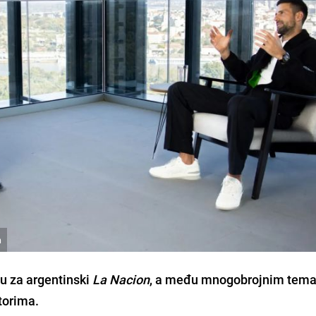
n
ju za argentinski
La Nacion
, a među mnogobrojnim tem
storima.