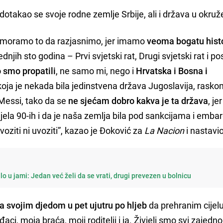
 dotakao se svoje rodne zemlje Srbije, ali i država u okruž
vo moramo to da razjasnimo, jer imamo
veoma bogatu histo
sljednjih sto godina – Prvi svjetski rat, Drugi svjetski rat i 
smo propatili
, ne samo mi, nego i
Hrvatska i Bosna i
 koja je nekada bila jedinstvena država Jugoslavija, ras
 Messi, tako da se
ne sjećam dobro kakva je ta država
, j
jela 90-ih i da je naša zemlja bila pod sankcijama i emba
voziti ni uvoziti”, kazao je Đoković za
La Nacion
i nastavio
ilo u jami: Jedan već želi da se vrati, drugi prevezen u bolnicu
sa svojim djedom u pet ujutru po hljeb
da prehranim cijel
aci, moja braća, moji roditelji i ja. Živjeli smo svi zajedno