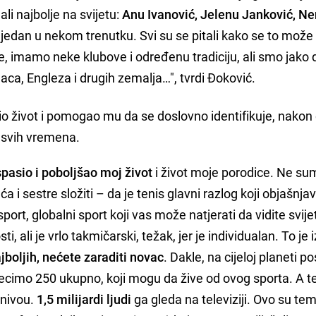
i najbolje na svijetu:
Anu Ivanović, Jelenu Janković, N
j jedan u nekom trenutku. Svi su se pitali kako se to može
, imamo neke klubove i određenu tradiciju, ali smo jako 
ca, Engleza i drugih zemalja…", tvrdi Đoković.
io život i pomogao mu da se doslovno identifikuje, nakon
a svih vremena.
spasio i poboljšao moj život
i život moje porodice. Ne s
aća i sestre složiti – da je tenis glavni razlog koji objašnja
ort, globalni sport koji vas može natjerati da vidite svij
 ali je vrlo takmičarski, težak, jer je individualan. To je
boljih, nećete zaraditi novac
. Dakle, na cijeloj planeti po
cimo 250 ukupno, koji mogu da žive od ovog sporta. A te
 nivou.
1,5 milijardi ljudi
ga gleda na televiziji. Ovo su te