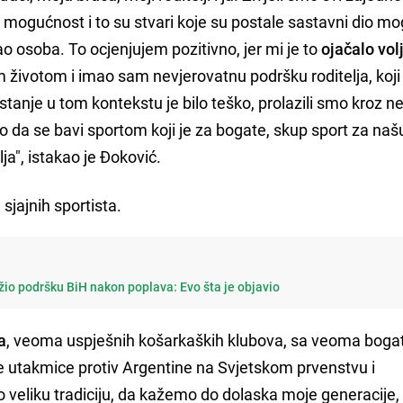
mogućnost i to su stvari koje su postale sastavni dio mo
 osoba. To ocjenjujem pozitivno, jer mi je to
ojačalo vol
m životom i imao sam nevjerovatnu podršku roditelja, koji
rastanje u tom kontekstu je bilo teško, prolazili smo kroz n
ao da se bavi sportom koji je za bogate, skup sport za naš
lja", istakao je Đoković.
 sjajnih sportista.
io podršku BiH nakon poplava: Evo šta je objavio
a
, veoma uspješnih košarkaških klubova, sa veoma bog
e utakmice protiv Argentine na Svjetskom prvenstvu i
 veliku tradiciju, da kažemo do dolaska moje generacije, 