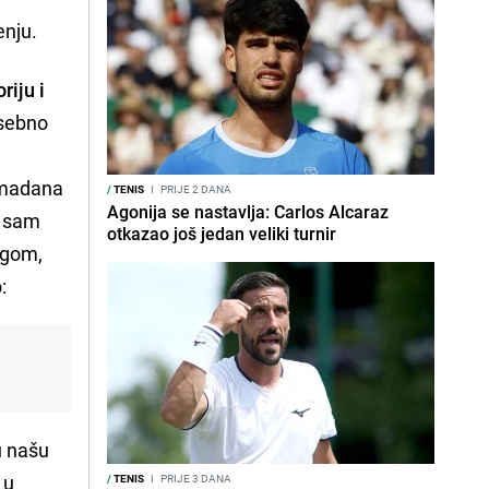
enju.
riju i
posebno
komadana
/
TENIS
I
PRIJE 2 DANA
Agonija se nastavlja: Carlos Alcaraz
er sam
otkazao još jedan veliki turnir
rgom,
:
u našu
 u
/
TENIS
I
PRIJE 3 DANA