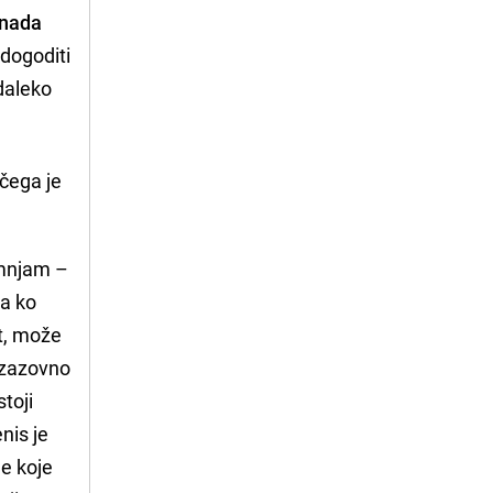
enada
 dogoditi
daleko
 čega je
umnjam –
va ko
et, može
 izazovno
stoji
nis je
me koje