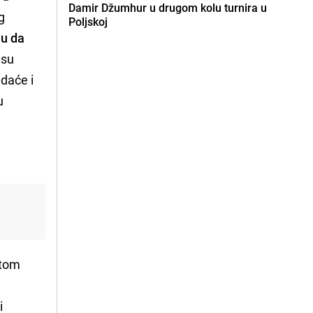
Damir Džumhur u drugom kolu turnira u
g
Poljskoj
ju da
 su
edaće i
u
atom
i