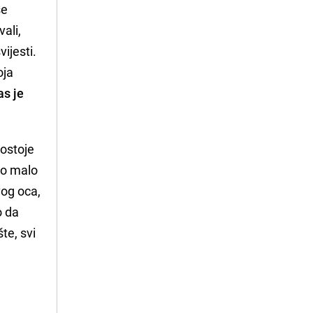
se
ali,
vijesti.
oja
as je
postoje
ao malo
vog oca,
o da
šte, svi