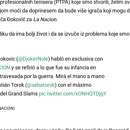
rofesionalnih tenisera (PTPA) koje smo stvorili, želim s
jom moći da doprinesem da bude više igrača koji mogu d
priča Đoković za
La Nacion
.
liku da ima bolji život i da se izvuče iz problema koje smo
okovic (
@DjokerNole
) habló en exclusiva con
ION
y se refirió a lo que fue su infancia en
atravesada por la guerra. Mirá el mano a mano
tián Torok (
@sebatorok
) con el máximo
 del Grand Slams
pic.twitter.com/xONHQTDjqY
NACION)