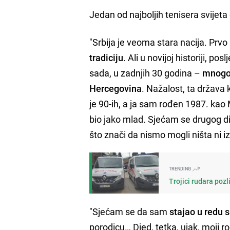
Jedan od najboljih tenisera svijeta
"Srbija je veoma stara nacija. Pr
tradiciju
. Ali u novijoj historiji, po
sada, u zadnjih 30 godina –
mnogo 
Hercegovina
. Nažalost, ta država
je 90-ih, a ja sam rođen 1987. kao
bio jako mlad. Sjećam se drugog di
što znači da nismo mogli ništa ni iz
TRENDING
Trojici rudara pozl
"Sjećam se da sam
stajao u redu 
porodicu… Djed, tetka, ujak, moji rođ