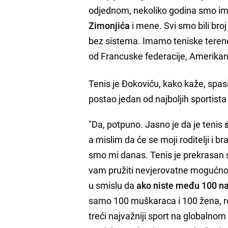
odjednom, nekoliko godina smo imal
Zimonjića
i mene. Svi smo bili bro
bez sistema. Imamo teniske terene
od Francuske federacije, Amerikana
Tenis je Đokoviću, kako kaže, spas
postao jedan od najboljih sportist
"Da, potpuno. Jasno je da je tenis
a mislim da će se moji roditelji i br
smo mi danas. Tenis je prekrasan sp
vam pružiti nevjerovatne mogućnosti,
u smislu da
ako niste među 100 naj
samo 100 muškaraca i 100 žena, re
treći najvažniji sport na globalnom