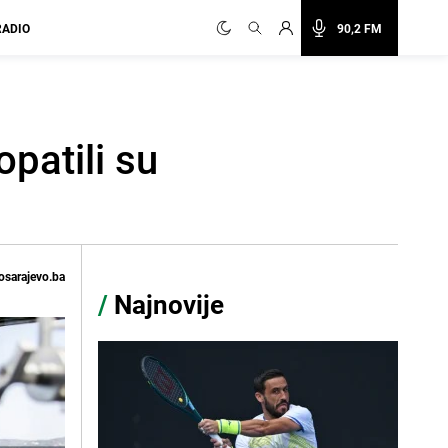
RADIO
90,2 FM
patili su
osarajevo.ba
/
Najnovije