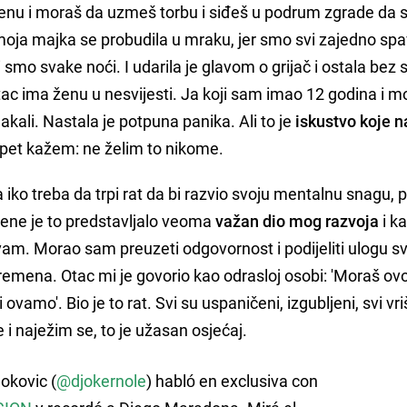
irenu i moraš da uzmeš torbu i siđeš u podrum zgrade da 
 moja majka se probudila u mraku, jer smo svi zajedno spav
i smo svake noći. I udarila je glavom o grijač i ostala bez s
otac ima ženu u nesvijesti. Ja koji sam imao 12 godina i m
kali. Nastala je potpuna panika. Ali to je
iskustvo koje n
I opet kažem: ne želim to nikome.
a iko treba da trpi rat da bi razvio svoju mentalnu snagu, 
 mene je to predstavljalo veoma
važan dio mog razvoja
i k
vam. Morao sam preuzeti odgovornost i podijeliti ulogu s
lo vremena. Otac mi je govorio kao odrasloj osobi: 'Moraš ov
ovamo'. Bio je to rat. Svi su uspaničeni, izgubljeni, svi vri
i naježim se, to je užasan osjećaj.
okovic (
@djokernole
) habló en exclusiva con