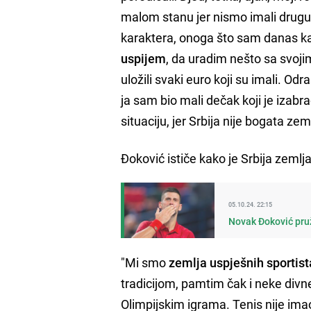
malom stanu jer nismo imali drugu 
karaktera, onoga što sam danas kao
uspijem
, da uradim nešto sa svoji
uložili svaki euro koji su imali. Od
ja sam bio mali dečak koji je izabr
situaciju, jer Srbija nije bogata zem
Đoković ističe kako je Srbija zemlja
05.10.24. 22:15
Novak Đoković pruž
"Mi smo
zemlja uspješnih sportist
tradicijom, pamtim čak i neke divn
Olimpijskim igrama. Tenis nije imao