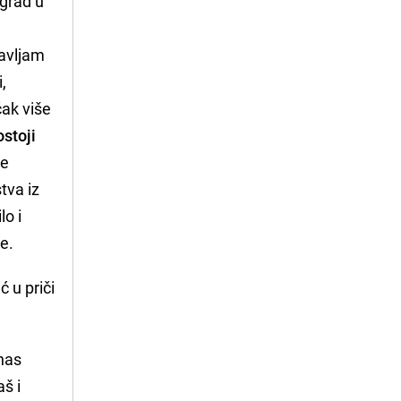
 grad u
navljam
,
 čak više
ostoji
še
tva iz
lo i
e.
 u priči
 nas
aš i