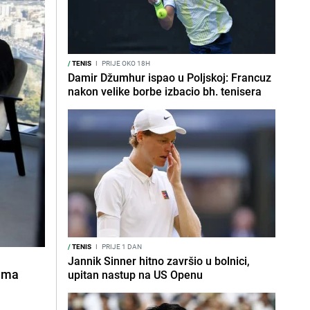
/
TENIS
I
PRIJE OKO 18H
Damir Džumhur ispao u Poljskoj: Francuz
nakon velike borbe izbacio bh. tenisera
/
TENIS
I
PRIJE 1 DAN
Jannik Sinner hitno završio u bolnici,
ama
upitan nastup na US Openu