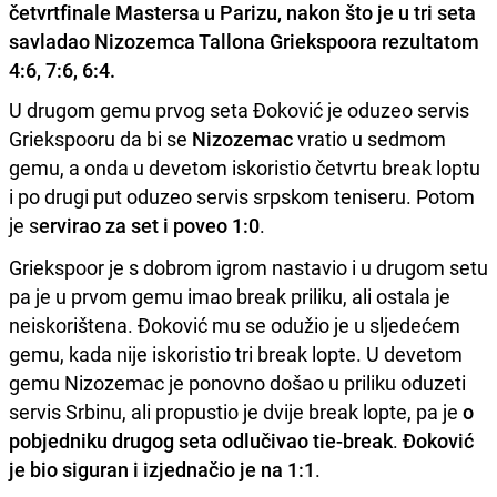
četvrtfinale Mastersa u Parizu, nakon što je u tri seta
savladao Nizozemca Tallona Griekspoora rezultatom
4:6, 7:6, 6:4.
U drugom gemu prvog seta Đoković je oduzeo servis
Griekspooru da bi se
Nizozemac
vratio u sedmom
gemu, a onda u devetom iskoristio četvrtu break loptu
i po drugi put oduzeo servis srpskom teniseru. Potom
je s
ervirao za set i poveo 1:0
.
Griekspoor je s dobrom igrom nastavio i u drugom setu
pa je u prvom gemu imao break priliku, ali ostala je
neiskorištena. Đoković mu se odužio je u sljedećem
gemu, kada nije iskoristio tri break lopte. U devetom
gemu Nizozemac je ponovno došao u priliku oduzeti
servis Srbinu, ali propustio je dvije break lopte, pa je
o
pobjedniku drugog seta odlučivao tie-break
.
Đoković
je bio siguran i izjednačio je na 1:1
.