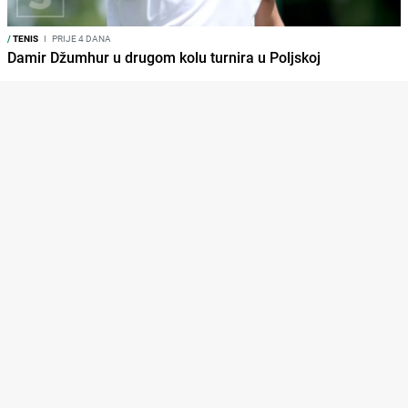
/
TENIS
I
PRIJE 4 DANA
Damir Džumhur u drugom kolu turnira u Poljskoj