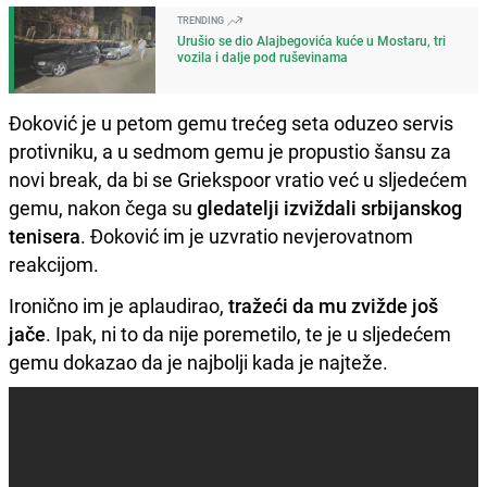
TRENDING
Urušio se dio Alajbegovića kuće u Mostaru, tri
vozila i dalje pod ruševinama
Đoković je u petom gemu trećeg seta oduzeo servis
protivniku, a u sedmom gemu je propustio šansu za
novi break, da bi se Griekspoor vratio već u sljedećem
gemu, nakon čega su
gledatelji izviždali srbijanskog
tenisera
. Đoković im je uzvratio nevjerovatnom
reakcijom.
Ironično im je aplaudirao,
tražeći da mu zvižde još
jače
. Ipak, ni to da nije poremetilo, te je u sljedećem
gemu dokazao da je najbolji kada je najteže.