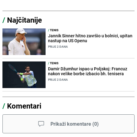
/
Najčitanije
/
TENIS
Jannik Sinner hitno završio u bolnici, upitan
nastup na US Openu
PRIJE 2 DANA
/
TENIS
Damir Džumhur ispao u Poljskoj: Francuz
nakon velike borbe izbacio bh. tenisera
PRIJE 2 DANA
/
Komentari
Prikaži komentare
(
0
)