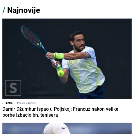
/
Najnovije
/
TENIS
I
PRIJE 2 DANA
Damir Džumhur ispao u Poljskoj: Francuz nakon velike
borbe izbacio bh. tenisera