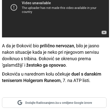
A da je Đoković bio
prilično nervozan
, bilo je jasno
nakon situacije kada je neko pri njegovom servisu
doviknuo s tribina. Đoković se okrenuo prema
'galamdžiji' i
žestoko ga opsovao
.
Đokovića u narednom kolu očekuje
duel s danskim
teniserom Holgerom Runeom
, 7. na ATP listi.
Dodajte Radiosarajevo.ba u omiljene Google izvore