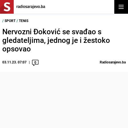
Otvor
/
SPORT
/
TENIS
Nervozni Đoković se svađao s
gledateljima, jednog je i žestoko
opsovao
03.11.23. 07:07
Radiosarajevo.ba
0