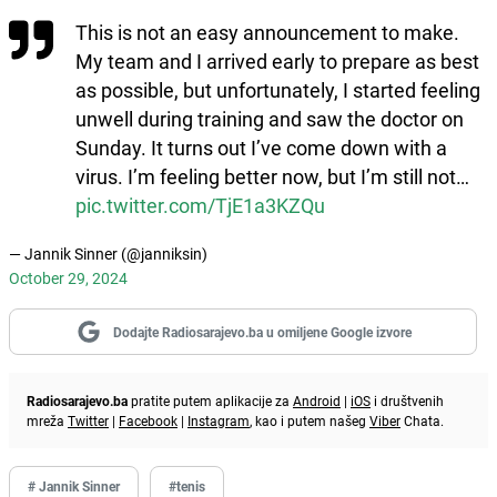
This is not an easy announcement to make.
My team and I arrived early to prepare as best
as possible, but unfortunately, I started feeling
unwell during training and saw the doctor on
Sunday. It turns out I’ve come down with a
virus. I’m feeling better now, but I’m still not…
pic.twitter.com/TjE1a3KZQu
— Jannik Sinner (@janniksin)
October 29, 2024
Dodajte Radiosarajevo.ba u omiljene Google izvore
Radiosarajevo.ba
pratite putem aplikacije za
Android
|
iOS
i društvenih
mreža
Twitter
|
Facebook
|
Instagram
, kao i putem našeg
Viber
Chata.
# Jannik Sinner
#tenis