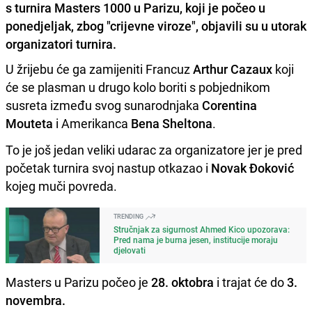
s turnira Masters 1000 u Parizu, koji je počeo u
ponedjeljak, zbog "crijevne viroze", objavili su u utorak
organizatori turnira.
U žrijebu će ga zamijeniti Francuz
Arthur Cazaux
koji
će se plasman u drugo kolo boriti s pobjednikom
susreta između svog sunarodnjaka
Corentina
Mouteta
i Amerikanca
Bena Sheltona
.
To je još jedan veliki udarac za organizatore jer je pred
početak turnira svoj nastup otkazao i
Novak Đoković
kojeg muči povreda.
TRENDING
Stručnjak za sigurnost Ahmed Kico upozorava:
Pred nama je burna jesen, institucije moraju
djelovati
Masters u Parizu počeo je
28. oktobra
i trajat će do
3.
novembra.