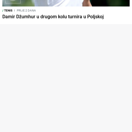
/
TENIS
I
PRIJE 2 DANA
Damir Džumhur u drugom kolu turnira u Poljskoj