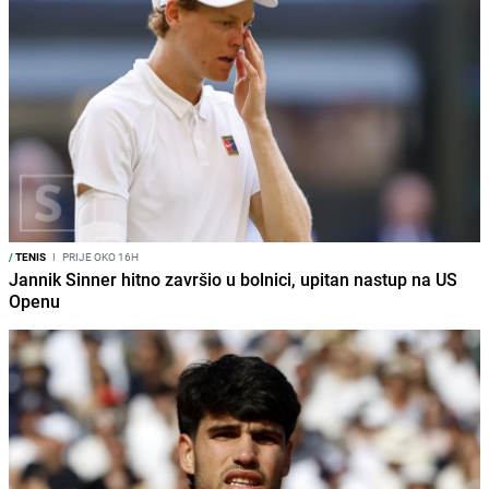
/
TENIS
I
PRIJE OKO 16H
Jannik Sinner hitno završio u bolnici, upitan nastup na US
Openu