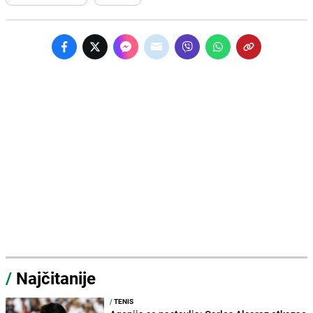
/
Najčitanije
/
TENIS