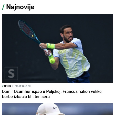
/
Najnovije
/
TENIS
I
PRIJE OKO 6H
Damir Džumhur ispao u Poljskoj: Francuz nakon velike
borbe izbacio bh. tenisera