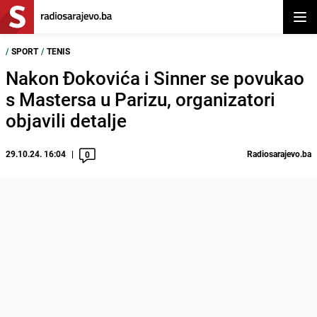
Otvor
/
SPORT
/
TENIS
Nakon Đokovića i Sinner se povukao
s Mastersa u Parizu, organizatori
objavili detalje
29.10.24. 16:04
Radiosarajevo.ba
0