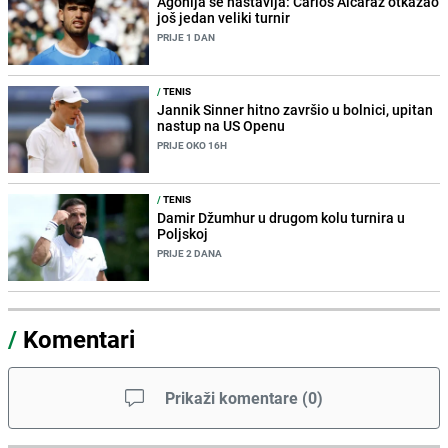
Agonija se nastavlja: Carlos Alcaraz otkazao
još jedan veliki turnir
PRIJE 1 DAN
/
TENIS
Jannik Sinner hitno završio u bolnici, upitan
nastup na US Openu
PRIJE OKO 16H
/
TENIS
Damir Džumhur u drugom kolu turnira u
Poljskoj
PRIJE 2 DANA
/
Komentari
Prikaži komentare
(
0
)