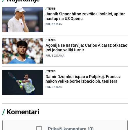
/
TENIS
Jannik Sinner hitno završio u bolnici, upitan
nastup na US Openu
PRIJE 1 DAN
/
TENIS
Agonija se nastavlja: Carlos Alcaraz otkazao
još jedan veliki turnir
PRIJE 2 DANA
/
TENIS
Damir Džumhur ispao u Poljskoj: Francuz
nakon velike borbe izbacio bh. tenisera
PRIJE 1 DAN
/
Komentari
Prikaži komentare
(
0
)