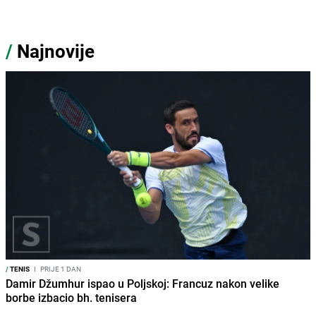
/
Najnovije
/
TENIS
I
PRIJE 1 DAN
Damir Džumhur ispao u Poljskoj: Francuz nakon velike
borbe izbacio bh. tenisera