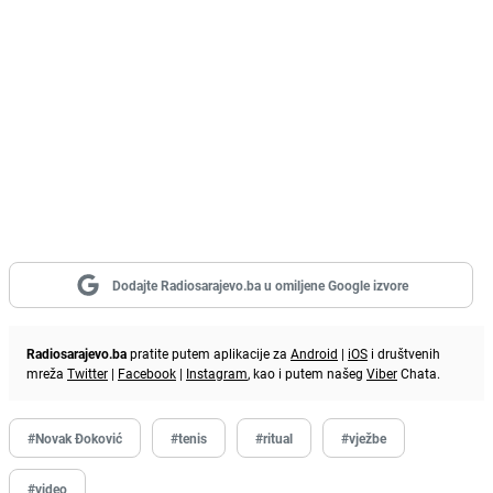
Dodajte Radiosarajevo.ba u omiljene Google izvore
Radiosarajevo.ba
pratite putem aplikacije za
Android
|
iOS
i društvenih
mreža
Twitter
|
Facebook
|
Instagram
, kao i putem našeg
Viber
Chata.
#Novak Đoković
#tenis
#ritual
#vježbe
#video