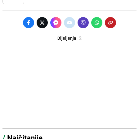
2
Dijeljenja
/
Najčitanije