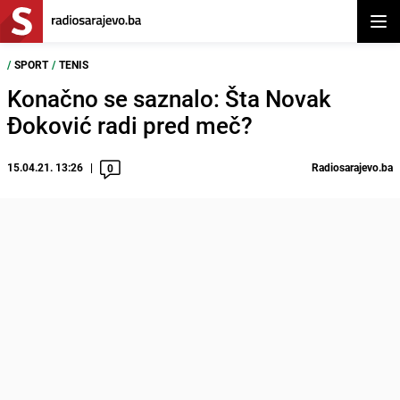
Otvor
/
SPORT
/
TENIS
Konačno se saznalo: Šta Novak
Đoković radi pred meč?
15.04.21. 13:26
Radiosarajevo.ba
0