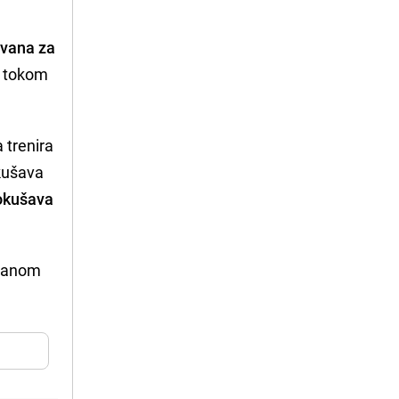
ovana za
ak tokom
 trenira
okušava
okušava
lijanom