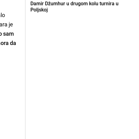
Damir Džumhur u drugom kolu turnira u
Poljskoj
alo
ra je
o sam
mora da