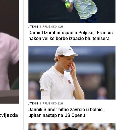
/
TENIS
I
PRIJE OKO 12H
Damir Džumhur ispao u Poljskoj: Francuz
nakon velike borbe izbacio bh. tenisera
/
TENIS
I
PRIJE OKO 22H
Jannik Sinner hitno završio u bolnici,
zvijezda
upitan nastup na US Openu