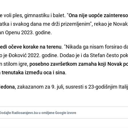
e voli ples, gimnastiku i balet. "
Ona nije uopće zainteres
je slatka i svakog dana me drži prizemljenim", rekao je Nov
ian Openu 2023. godine.
ijedi očeve korake na terenu
. "Nikada ga nisam forsirao da
kao je Đoković 2022. godine. Dodao je i da Stefan često p
m stilom igre,
posebno završetkom zamaha koji Novak p
h trenutaka između oca i sina
.
bledona
, zakazanom za 9. juli, susresti s 23-godišnjim Ita
Dodajte Radiosarajevo.ba u omiljene Google izvore