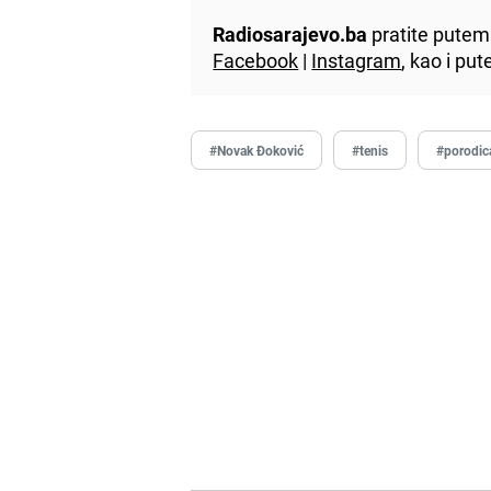
Radiosarajevo.ba
pratite putem 
Facebook
|
Instagram
, kao i p
#Novak Đoković
#tenis
#porodic