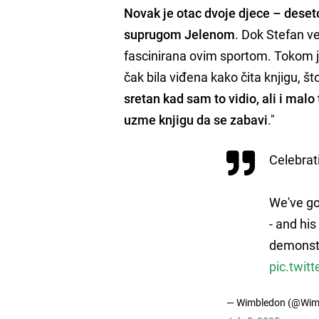
Novak je otac dvoje djece – deset
suprugom Jelenom
. Dok Stefan ve
fascinirana ovim sportom. Tokom
čak bila viđena kako čita knjigu, 
sretan kad sam to vidio, ali i malo
uzme knjigu da se zabavi
."
Celebrat
We've got
- and hi
demonstr
pic.twi
— Wimbledon (@Wim