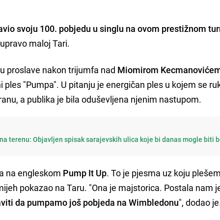
lavio svoju 100. pobjedu u singlu na ovom prestižnom tur
upravo maloj Tari.
u proslave nakon trijumfa nad
Miomirom Kecmanoviće
 ples "Pumpa". U pitanju je energičan ples u kojem se ru
anu, a publika je bila oduševljena njenim nastupom.
a terenu: Objavljen spisak sarajevskih ulica koje bi danas mogle biti 
 a na engleskom
Pump It Up
. To je pjesma uz koju plešem
mijeh pokazao na Taru. "Ona je majstorica. Postala nam 
viti da pumpamo još pobjeda na Wimbledonu
", dodao je