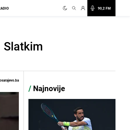
RADIO
90,2 FM
 Slatkim
osarajevo.ba
/
Najnovije