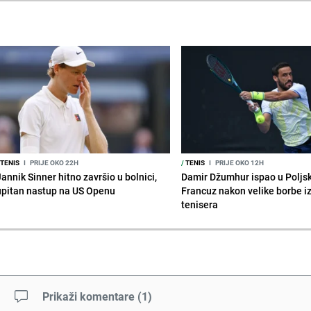
TENIS
I
PRIJE OKO 22H
/
TENIS
I
PRIJE OKO 12H
annik Sinner hitno završio u bolnici,
Damir Džumhur ispao u Poljsk
upitan nastup na US Openu
Francuz nakon velike borbe i
tenisera
Prikaži komentare
(
1
)