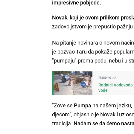
impresivne pobjede.
Novak, koji je ovom prilikom pros
zadovoljstvom je prepustio pažnju 
Na pitanje novinara o novom način
je pozvao Taru da pokaže popularni
"pumpaju" prema podu, nebu i u str
TRENDING
Radnici Vodovoda n
vode
"Zove se
Pumpa
na našem jeziku,
djecom", objasnio je Novak i uz os
tradicija.
Nadam se da ćemo nasta