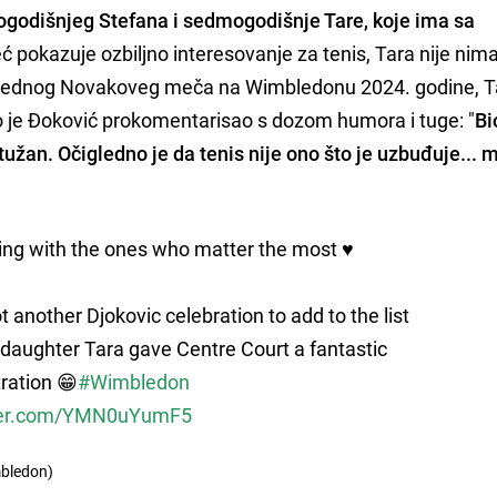
ogodišnjeg Stefana i sedmogodišnje Tare, koje ima sa
ć pokazuje ozbiljno interesovanje za tenis, Tara nije nim
 jednog Novakoveg meča na Wimbledonu 2024. godine, Ta
što je Đoković prokomentarisao s dozom humora i tuge: "
Bi
 tužan. Očigledno je da tenis nije ono što je uzbuđuje... 
ing with the ones who matter the most ♥️
 another Djokovic celebration to add to the list
s daughter Tara gave Centre Court a fantastic
ation 😁
#Wimbledon
tter.com/YMN0uYumF5
bledon)