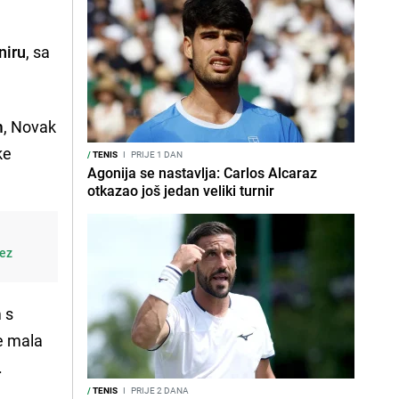
niru
, sa
m
, Novak
ke
/
TENIS
I
PRIJE 1 DAN
Agonija se nastavlja: Carlos Alcaraz
otkazao još jedan veliki turnir
bez
 s
je mala
.
/
TENIS
I
PRIJE 2 DANA