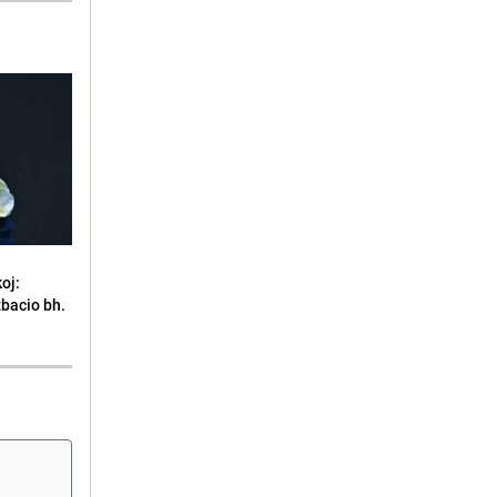
oj:
zbacio bh.