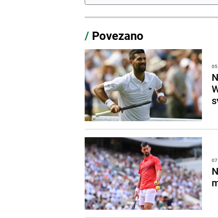
/
Povezano
05
N
W
s
07
N
m