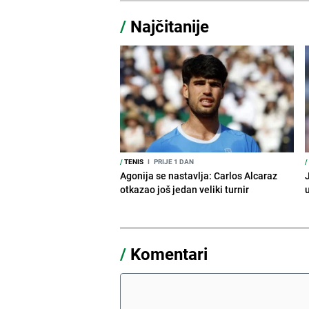
/
Najčitanije
/
TENIS
I
PRIJE 1 DAN
/
Agonija se nastavlja: Carlos Alcaraz
J
otkazao još jedan veliki turnir
/
Komentari