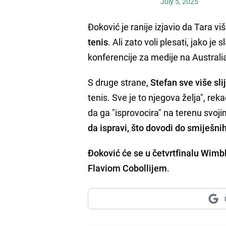
July 5, 2025
Đoković je ranije izjavio da Tara viš
tenis
. Ali zato voli plesati, jako 
konferencije za medije na Austral
S druge strane,
Stefan sve više sl
tenis. Sve je to njegova želja", re
da ga "isprovocira" na terenu svoji
da ispravi, što dovodi do smiješni
Đoković će se u četvrtfinalu Wim
Flaviom Cobollijem
.