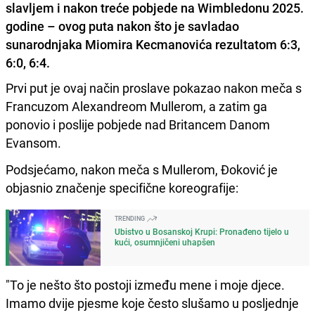
slavljem i nakon treće pobjede na Wimbledonu 2025.
godine – ovog puta nakon što je savladao
sunarodnjaka Miomira Kecmanovića rezultatom 6:3,
6:0, 6:4.
Prvi put je ovaj način proslave pokazao nakon meča s
Francuzom Alexandreom Mullerom, a zatim ga
ponovio i poslije pobjede nad Britancem Danom
Evansom.
Podsjećamo, nakon meča s Mullerom, Đoković je
objasnio značenje specifične koreografije:
TRENDING
Ubistvo u Bosanskoj Krupi: Pronađeno tijelo u
kući, osumnjičeni uhapšen
"To je nešto što postoji između mene i moje djece.
Imamo dvije pjesme koje često slušamo u posljednje