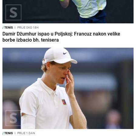
/
TENIS
I
PRIJE OKO 18H
Damir Džumhur ispao u Poljskoj: Francuz nakon velike
borbe izbacio bh. tenisera
/
TENIS
I
PRIJE 1 DAN