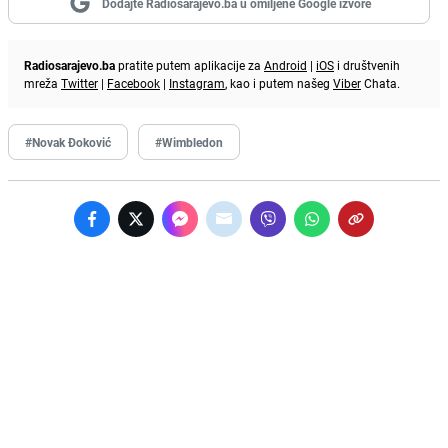
Dodajte Radiosarajevo.ba u omiljene Google izvore
Radiosarajevo.ba
pratite putem aplikacije za
Android
|
iOS
i društvenih
mreža
Twitter
|
Facebook
|
Instagram
, kao i putem našeg
Viber
Chata.
#Novak Đoković
#Wimbledon