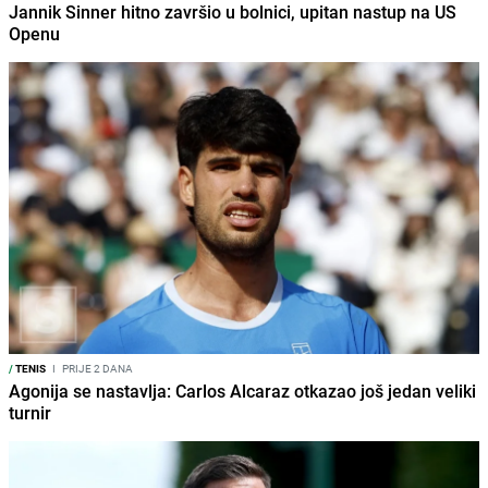
Jannik Sinner hitno završio u bolnici, upitan nastup na US
Openu
/
TENIS
I
PRIJE 2 DANA
Agonija se nastavlja: Carlos Alcaraz otkazao još jedan veliki
turnir