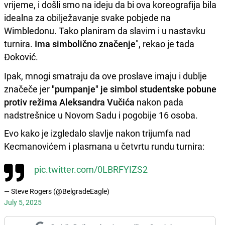
vrijeme, i došli smo na ideju da bi ova koreografija bila
idealna za obilježavanje svake pobjede na
Wimbledonu. Tako planiram da slavim i u nastavku
turnira.
Ima simbolično značenje
", rekao je tada
Đoković.
Ipak, mnogi smatraju da ove proslave imaju i dublje
značeče jer
"pumpanje" je simbol studentske pobune
protiv režima
Aleksandra Vučića
nakon pada
nadstrešnice u Novom Sadu i pogobije 16 osoba.
Evo kako je izgledalo slavlje nakon trijumfa nad
Kecmanovićem i plasmana u četvrtu rundu turnira:
pic.twitter.com/0LBRFYIZS2
— Steve Rogers (@BelgradeEagle)
July 5, 2025