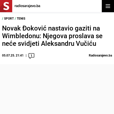
Otvor
/
SPORT
/
TENIS
Novak Đoković nastavio gaziti na
Wimbledonu: Njegova proslava se
neće svidjeti Aleksandru Vučiću
05.07.25. 21:41
Radiosarajevo.ba
1