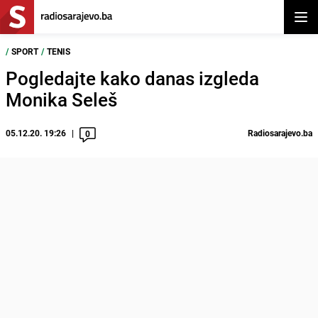
Otvor
/
SPORT
/
TENIS
Pogledajte kako danas izgleda
Monika Seleš
05.12.20. 19:26
Radiosarajevo.ba
0