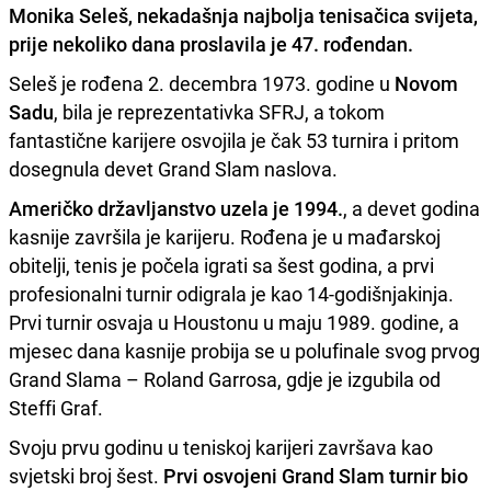
Monika Seleš,
nekadašnja najbolja tenisačica svijeta,
prije nekoliko dana proslavila je 47. rođendan.
Seleš je rođena 2. decembra 1973. godine u
Novom
Sadu
, bila je reprezentativka SFRJ, a tokom
fantastične karijere osvojila je čak 53 turnira i pritom
dosegnula devet Grand Slam naslova.
Američko državljanstvo uzela je 1994.
, a devet godina
kasnije završila je karijeru. Rođena je u mađarskoj
obitelji, tenis je počela igrati sa šest godina, a prvi
profesionalni turnir odigrala je kao 14-godišnjakinja.
Prvi turnir osvaja u Houstonu u maju 1989. godine, a
mjesec dana kasnije probija se u polufinale svog prvog
Grand Slama – Roland Garrosa, gdje je izgubila od
Steffi Graf.
Svoju prvu godinu u teniskoj karijeri završava kao
svjetski broj šest.
Prvi osvojeni Grand Slam turnir bio