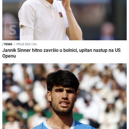
/
TENIS
I
PRIJE OKO 13H
Jannik Sinner hitno završio u bolnici, upitan nastup na US
Openu