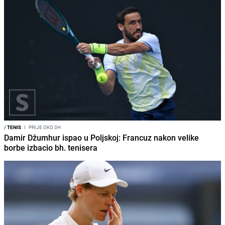
/
TENIS
I
PRIJE OKO 3H
Damir Džumhur ispao u Poljskoj: Francuz nakon velike
borbe izbacio bh. tenisera