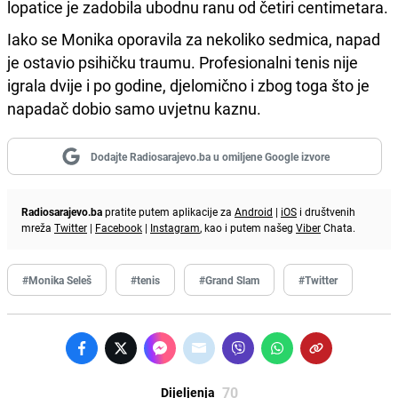
lopatice je zadobila ubodnu ranu od četiri centimetara.
Iako se Monika oporavila za nekoliko sedmica, napad
je ostavio psihičku traumu. Profesionalni tenis nije
igrala dvije i po godine, djelomično i zbog toga što je
napadač dobio samo uvjetnu kaznu.
Dodajte Radiosarajevo.ba u omiljene Google izvore
Radiosarajevo.ba
pratite putem aplikacije za
Android
|
iOS
i društvenih
mreža
Twitter
|
Facebook
|
Instagram
, kao i putem našeg
Viber
Chata.
#Monika Seleš
#tenis
#Grand Slam
#Twitter
70
Dijeljenja