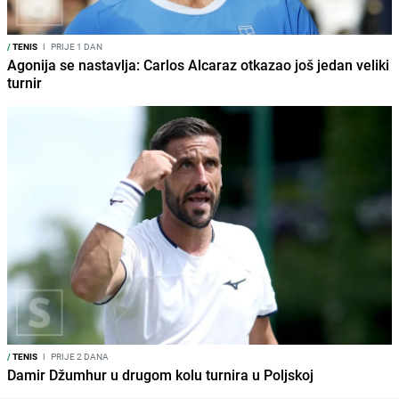
/
TENIS
I
PRIJE 1 DAN
Agonija se nastavlja: Carlos Alcaraz otkazao još jedan veliki
turnir
/
TENIS
I
PRIJE 2 DANA
Damir Džumhur u drugom kolu turnira u Poljskoj