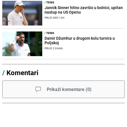
/
TENIS
Jannik Sinner hitno završio u bolnici, upitan
nastup na US Openu
PRIJE OKO 13H
/
TENIS
Damir Džumhur u drugom kolu turnira u
Poljskoj
PRIJE 2 DANA
/
Komentari
Prikaži komentare
(
0
)