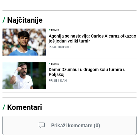
/
Najčitanije
/
TENIS
Agonija se nastavlja: Carlos Alcaraz otkazao
još jedan veliki turnir
PRIJE OKO 23H
/
TENIS
Damir Džumhur u drugom kolu turnira u
Poljskoj
PRIJE 1 DAN
/
Komentari
Prikaži komentare
(
0
)