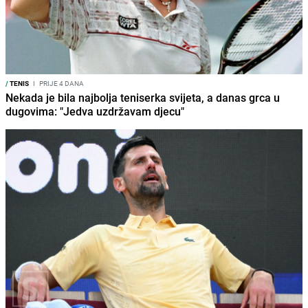
/
TENIS
I
PRIJE 4 DANA
Nekada je bila najbolja teniserka svijeta, a danas grca u
dugovima: "Jedva uzdržavam djecu"