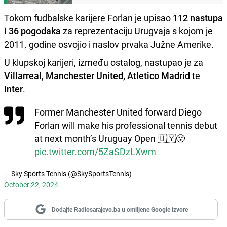
Tokom fudbalske karijere Forlan je upisao
112 nastupa
i 36 pogodaka
za reprezentaciju Urugvaja s kojom je
2011. godine osvojio i naslov prvaka Južne Amerike.
U klupskoj karijeri, između ostalog, nastupao je za
Villarreal, Manchester United, Atletico Madrid
te
Inter
.
Former Manchester United forward Diego
Forlan will make his professional tennis debut
at next month’s Uruguay Open 🇺🇾😮
pic.twitter.com/5ZaSDzLXwm
— Sky Sports Tennis (@SkySportsTennis)
October 22, 2024
Dodajte Radiosarajevo.ba u omiljene Google izvore