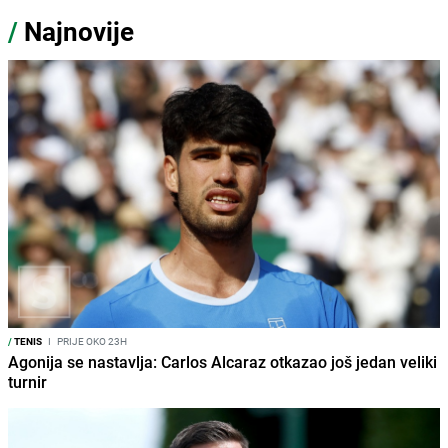
/
Najnovije
/
TENIS
I
PRIJE OKO 23H
Agonija se nastavlja: Carlos Alcaraz otkazao još jedan veliki
turnir