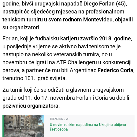
godine, bivši urugvajski napadač Diego Forlan (45),
nastupit će sljedećeg mjeseca na profesionalnom
teniskom turniru u svom rodnom Montevideu, objavili
su organizatori.
Forlan, koji je fudbalsku
karijeru završio 2018. godine
,
u posljednje vrijeme se aktivno bavi tenisom te je
nastupio na nekoliko veteranskih turnira, no u
novembru će igrati na ATP Challengeru u konkurenciji
parova, a partner će mu biti Argentinac
Federico Coria
,
trenutno 101. igrač svijeta.
Za turnir koji će se održati u glavnom urugvajskom
gradu od 11. do 17. novembra Forlan i Coria su dobili
pozivnicu organizatora
.
TRENDING
U novim ruskim napadima na Ukrajinu ubijeno
šest osoba