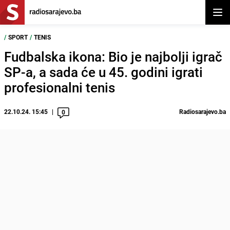
Otvor
/
SPORT
/
TENIS
Fudbalska ikona: Bio je najbolji igrač
SP-a, a sada će u 45. godini igrati
profesionalni tenis
22.10.24. 15:45
Radiosarajevo.ba
0