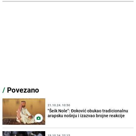
/
Povezano
21.10.24. 10:50
"Šeik Nole": Đoković obukao tradicionalnu
arapsku nošnju i izazvao brojne reakcije
19.10.24. 22:15