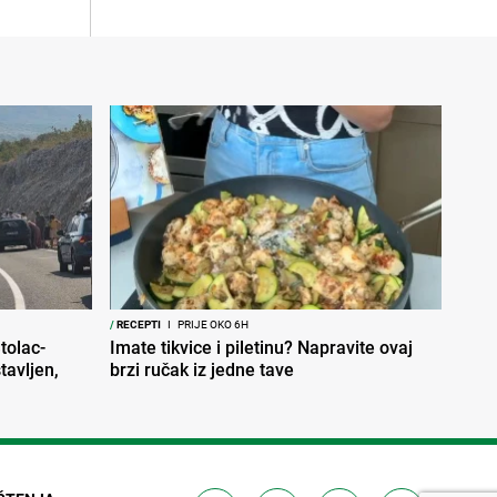
/
RECEPTI
I
PRIJE OKO 6H
tolac-
Imate tikvice i piletinu? Napravite ovaj
tavljen,
brzi ručak iz jedne tave