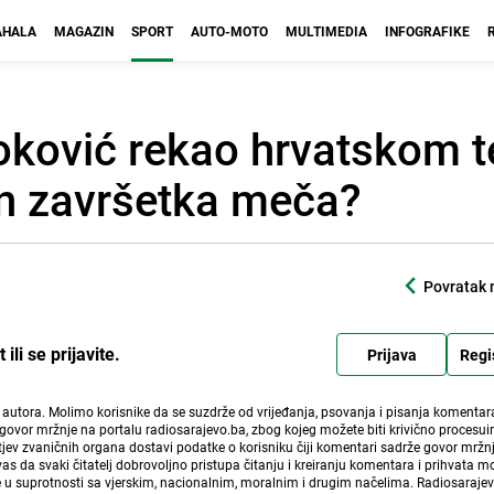
HALA
MAGAZIN
SPORT
AUTO-MOTO
MULTIMEDIA
INFOGRAFIKE
e Đoković rekao hrvatskom 
n završetka meča?
Povratak 
li se prijavite.
Prijava
Regi
i autora. Molimo korisnike da se suzdrže od vrijeđanja, psovanja i pisanja komentara
govor mržnje na portalu radiosarajevo.ba, zbog kojeg možete biti krivično procesuir
ev zvaničnih organa dostavi podatke o korisniku čiji komentari sadrže govor mržnj
vas da svaki čitatelj dobrovoljno pristupa čitanju i kreiranju komentara i prihvata 
e u suprotnosti sa vjerskim, nacionalnim, moralnim i drugim načelima. Radiosaraje