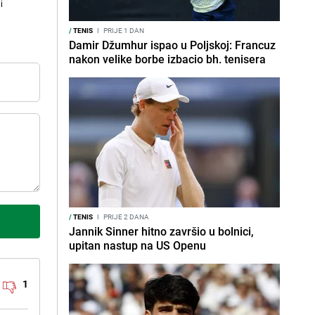
i
/
TENIS
I
PRIJE 1 DAN
Damir Džumhur ispao u Poljskoj: Francuz
nakon velike borbe izbacio bh. tenisera
/
TENIS
I
PRIJE 2 DANA
Jannik Sinner hitno završio u bolnici,
upitan nastup na US Openu
1