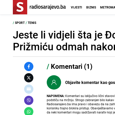
VIJESTI
BIZNIS
METROMA
/
SPORT
/
TENIS
Jeste li vidjeli šta j
Prižmiću odmah nako
/
Komentari (1)
Objavite komentar kao gost i
NAPOMENA:
Komentari su isključivo lični stavov
podstiču na mržnju. Strogo zabranjen bilo kakav 
Radiosarajevo.ba ima pravo i obavezu da na zahtj
korisniku trajno blokira pristup. Obaviještavamo 
da neki komentari mogu sadržavati narativ koji j