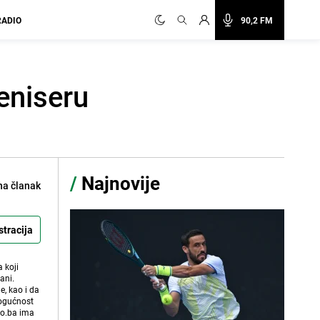
RADIO
90,2 FM
teniseru
/
Najnovije
na članak
stracija
 koji
ani.
e, kao i da
mogućnost
vo.ba ima