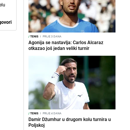
elu
ovori
/
TENIS
I
PRIJE 3 DANA
Agonija se nastavlja: Carlos Alcaraz
otkazao još jedan veliki turnir
/
TENIS
I
PRIJE 4 DANA
Damir Džumhur u drugom kolu turnira u
Poljskoj