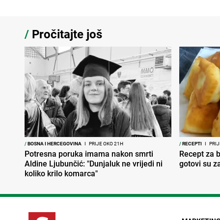
/
Pročitajte još
/
BOSNA I HERCEGOVINA
I
PRIJE OKO 21H
/
RECEPTI
I
PRIJ
Potresna poruka imama nakon smrti
Recept za br
Aldine Ljubunčić: "Dunjaluk ne vrijedi ni
gotovi su z
koliko krilo komarca"