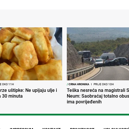
E OKO 11H
/
CRNA HRONIKA
I
PRIJE OKO 10H
ze uštipke: Ne upijaju ulje i
Teška nesreća na magistrali S
a 30 minuta
Neum: Saobraćaj totalno obus
ima povrijeđenih