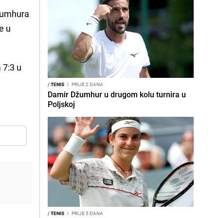
Džumhura
e u
 7:3 u
/
TENIS
I
PRIJE 2 DANA
Damir Džumhur u drugom kolu turnira u
Poljskoj
/
TENIS
I
PRIJE 5 DANA