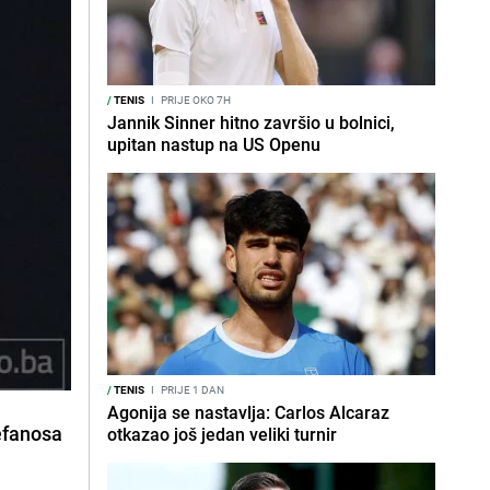
/
TENIS
I
PRIJE OKO 7H
Jannik Sinner hitno završio u bolnici,
upitan nastup na US Openu
/
TENIS
I
PRIJE 1 DAN
Agonija se nastavlja: Carlos Alcaraz
efanosa
otkazao još jedan veliki turnir