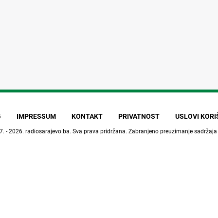
G
IMPRESSUM
KONTAKT
PRIVATNOST
USLOVI KOR
7. - 2026.
radiosarajevo.ba
. Sva prava pridržana. Zabranjeno preuzimanje sadržaja