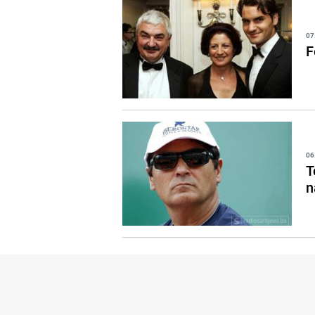
07
F
06
T
n