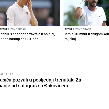
TENIS
I
PRIJE OKO 7H
/
TENIS
I
PRIJE 2 DANA
annik Sinner hitno završio u bolnici,
Damir Džumhur u drugom kolu
upitan nastup na US Openu
Poljskoj
.08.18. 19:01
ašića pozvali u posljednji trenutak: Za
anje od sat igraš sa Đokovićem