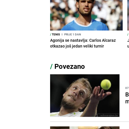
/
TENIS
I
PRIJE 1 DAN
/
Agonija se nastavlja: Carlos Alcaraz
J
otkazao još jedan veliki turnir
/
Povezano
07
B
m