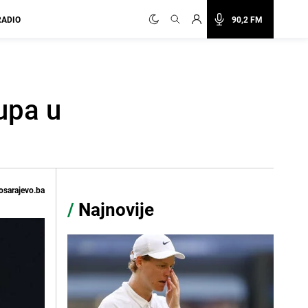
RADIO
90,2 FM
upa u
osarajevo.ba
/
Najnovije