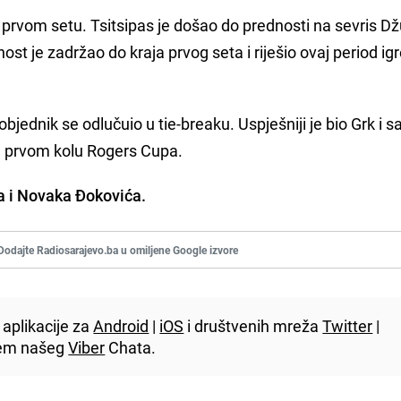
u prvom setu. Tsitsipas je došao do prednosti na sevris 
t je zadržao do kraja prvog seta i riješio ovaj period igr
bjednik se odlučuio u tie-breaku. Uspješniji je bio Grk i sa
 u prvom kolu Rogers Cupa.
a i Novaka Đokovića.
Dodajte Radiosarajevo.ba u omiljene Google izvore
aplikacije za
Android
|
iOS
i društvenih mreža
Twitter
|
utem našeg
Viber
Chata.