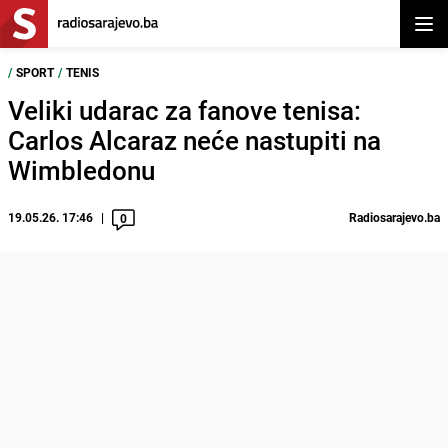
Otvor
/
SPORT
/
TENIS
Veliki udarac za fanove tenisa:
Carlos Alcaraz neće nastupiti na
Wimbledonu
19.05.26. 17:46
Radiosarajevo.ba
0