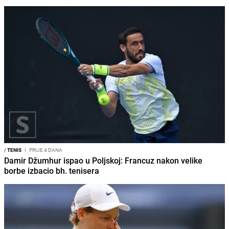
/
TENIS
I
PRIJE 4 DANA
Damir Džumhur ispao u Poljskoj: Francuz nakon velike
borbe izbacio bh. tenisera