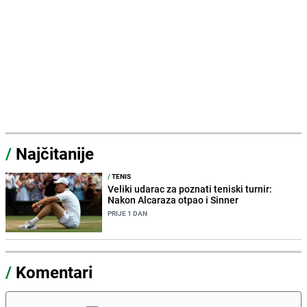
/
Najčitanije
/
TENIS
Veliki udarac za poznati teniski turnir:
Nakon Alcaraza otpao i Sinner
PRIJE 1 DAN
/
Komentari