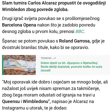
Slam turnira Carlos Alcaraz propustit će ovogodišnji
Wimbledon zbog povrede zgloba.
Drugi igrač svijeta povukao se s prošlomjesečnog
Barcelona Opena
nakon što je zadobio povredu
desnog zgloba u prvom kolu, prenosi
BBC
.
Španac se potom povukao s
Roland Garrosa,
gdje je
dvostruki branilac titule, kako bi se oporavio.
TRENDING
Dobre vijesti za bh. dijasporu u Njemačkoj:
Raste dječiji doplatak, poznato koliko će sada
iznositi
"Moj oporavak ide dobro i osjećam se mnogo bolje, ali
nažalost još uvijek nisam spreman za takmičenje,
zbog čega moram odustati od igranja na travi u
Queensu
i
Wimbledonu",
napisao je Alcaraz na
Instagramu u utorak, te je dodao: