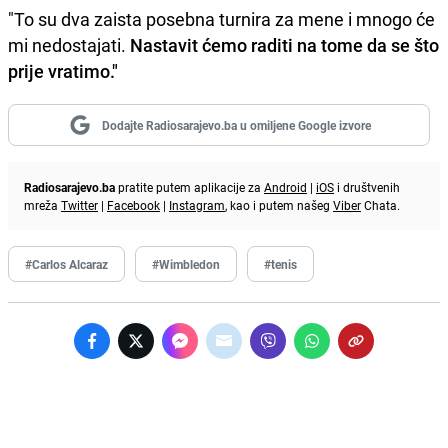
"To su dva zaista posebna turnira za mene i mnogo će
mi nedostajati.
Nastavit ćemo raditi na tome da se što
prije vratimo."
Dodajte Radiosarajevo.ba u omiljene Google izvore
Radiosarajevo.ba
pratite putem aplikacije za
Android
|
iOS
i društvenih
mreža
Twitter
|
Facebook
|
Instagram
, kao i putem našeg
Viber
Chata.
#Carlos Alcaraz
#Wimbledon
#tenis