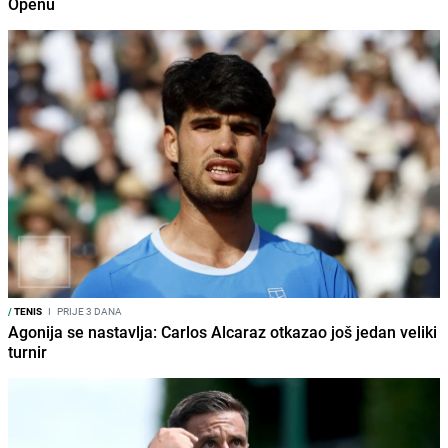
Openu
/
TENIS
I
PRIJE 3 DANA
Agonija se nastavlja: Carlos Alcaraz otkazao još jedan veliki
turnir