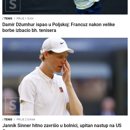
/
TENIS
I
PRIJE 1 DAN
Damir Džumhur ispao u Poljskoj: Francuz nakon velike
borbe izbacio bh. tenisera
/
TENIS
I
PRIJE 2 DANA
Jannik Sinner hitno završio u bolnici, upitan nastup na US