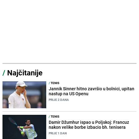
/
Najčitanije
/
TENIS
Jannik Sinner hitno završio u bolnici, upitan
nastup na US Openu
PRIJE 2 DANA
/
TENIS
Damir Džumhur ispao u Poljskoj: Francuz
nakon velike borbe izbacio bh. tenisera
PRIJE 1 DAN