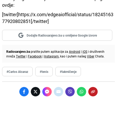
ovdje:
[twitter]https://x.com/edgeaiofficial/status/18245163
77920802851[/twitter]
Dodajte Radiosarajevo.ba u omiljene Google izvore
Radiosarajevo.ba
pratite putem aplikacije za
Android
|
iOS
i društvenih
mreža
Twitter
|
Facebook
|
Instagram
, kao i putem našeg
Viber
Chata.
#Carlos Alcaraz
#tenis
#takmičenje