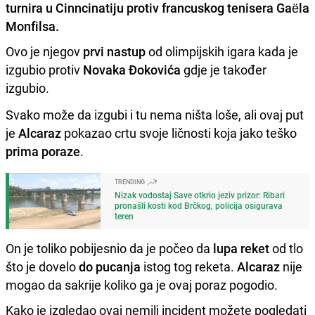
turnira u Cinncinatiju protiv francuskog tenisera Gaëla
Monfilsa.
Ovo je njegov
prvi nastup
od olimpijskih igara kada je
izgubio protiv
Novaka Đokovića
gdje je također
izgubio.
Svako može da izgubi i tu nema ništa loše, ali ovaj put
je
Alcaraz
pokazao crtu svoje ličnosti koja jako teško
prima poraze
.
TRENDING
Nizak vodostaj Save otkrio jeziv prizor: Ribari
pronašli kosti kod Brčkog, policija osigurava
teren
On je toliko pobijesnio da je počeo da
lupa reket
od tlo
što je dovelo
do pucanja
istog tog reketa.
Alcaraz
nije
mogao da sakrije koliko ga je ovaj poraz pogodio.
Kako je izgledao ovaj nemili incident možete pogledati