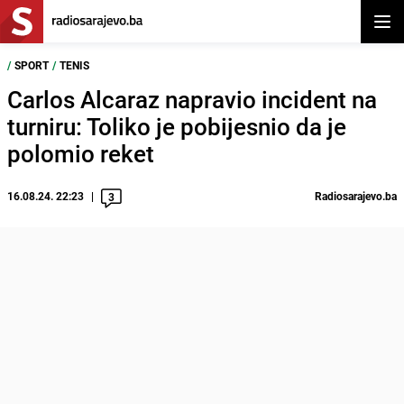
Otvor
/
SPORT
/
TENIS
Carlos Alcaraz napravio incident na
turniru: Toliko je pobijesnio da je
polomio reket
16.08.24. 22:23
Radiosarajevo.ba
3